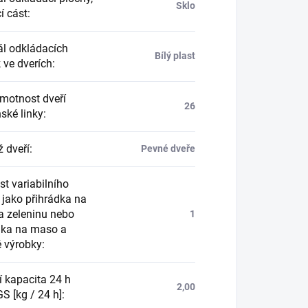
Sklo
í cást
:
ál odkládacích
Bílý plast
 ve dverích
:
motnost dveří
26
ské linky
:
 dveří
:
Pevné dveře
t variabilního
 jako přihrádka na
a zeleninu nebo
1
dka na maso a
 výrobky
:
í kapacita 24 h
2,00
S [kg / 24 h]
: