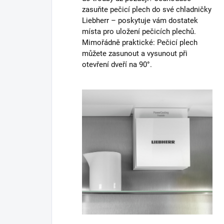
zasuňte pečicí plech do své chladničky
Liebherr – poskytuje vám dostatek
místa pro uložení pečicích plechů.
Mimořádně praktické: Pečicí plech
můžete zasunout a vysunout při
otevření dveří na 90°.