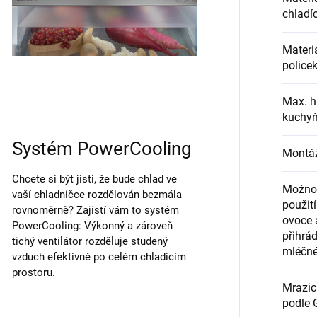
chladíc
Materi
policek
Max. h
kuchyň
Systém PowerCooling
Montáž
Chcete si být jisti, že bude chlad ve
Možnos
vaší chladničce rozdělován bezmála
použití
rovnoměrně? Zajistí vám to systém
ovoce 
PowerCooling: Výkonný a zároveň
přihrá
tichý ventilátor rozděluje studený
mléčné
vzduch efektivně po celém chladicím
prostoru.
Mrazic
podle G