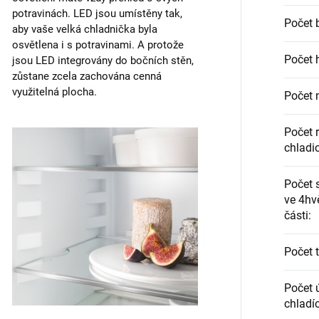
potravinách. LED jsou umístěny tak,
Počet 
aby vaše velká chladnička byla
osvětlena i s potravinami. A protože
Počet 
jsou LED integrovány do bočních stěn,
zůstane zcela zachována cenná
využitelná plocha.
Počet n
Počet 
chladi
Počet 
ve 4hv
části
:
Počet 
Počet 
chladíc