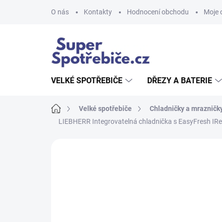
Přejít
O nás
Kontakty
Hodnocení obchodu
Moje 
na
obsah
VELKÉ SPOTŘEBIČE
DŘEZY A BATERIE
Domů
Velké spotřebiče
Chladničky a mrazničk
LIEBHERR Integrovatelná chladnička s EasyFresh IR
Neohodnoceno
Podrobnosti hodnoce
AKCE
NOVINKA
TIP