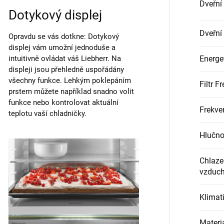
Dveřní
Dotykový displej
Dveřní
Opravdu se vás dotkne: Dotykový
displej vám umožní jednoduše a
intuitivně ovládat váš Liebherr. Na
Energet
displeji jsou přehledně uspořádány
všechny funkce. Lehkým poklepáním
Filtr F
prstem můžete například snadno volit
funkce nebo kontrolovat aktuální
Frekve
teplotu vaší chladničky.
Hlučno
Chlazen
vzduc
Klimati
Materi