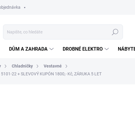
objednávka
Hledat
DŮM A ZAHRADA
DROBNÉ ELEKTRO
NÁBYT
y
Chladničky
Vestavné
e 5101-22
+ SLEVOVÝ KUPÓN 1800,- Kč, ZÁRUKA 5 LET
ní
ZNAČKA:
LIEBHERR
27 990 Kč
ZDARMA
Měrná
NA DOTAZ
cena: