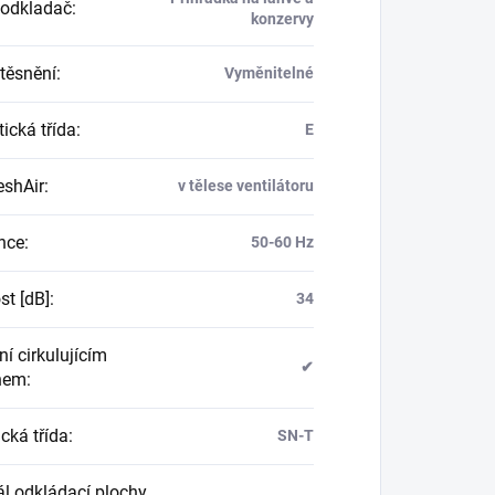
 odkladač
:
konzervy
 těsnění
:
Vyměnitelné
ická třída
:
E
reshAir
:
v tělese ventilátoru
nce
:
50-60 Hz
st [dB]
:
34
í cirkulujícím
✔
hem
:
cká třída
:
SN-T
ál odkládací plochy,