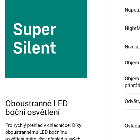
Napětí
Night
Nivelač
Objem c
Objem 
přihrád
Odvětr
Oboustranné LED
boční osvětlení
Pro rychlý přehled v chladničce: Díky
Ovládá
oboustrannému LED bočnímu
osvětlení máte vždy přehled o svých