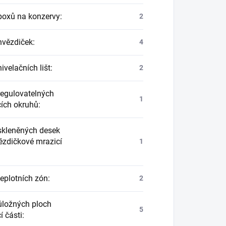
boxů na konzervy
:
2
hvězdiček
:
4
ivelačních lišt
:
2
regulovatelných
1
cích okruhů
:
skleněných desek
ězdičkové mrazicí
1
teplotních zón
:
2
úložných ploch
5
í části
: