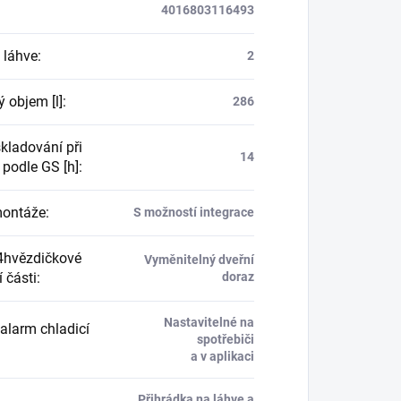
4016803116493
 láhve
:
2
 objem [l]
:
286
kladování při
14
 podle GS [h]
:
montáže
:
S možností integrace
4hvězdičkové
Vyměnitelný dveřní
 části
:
doraz
Nastavitelné na
 alarm chladicí
spotřebiči
a v aplikaci
Přihrádka na láhve a