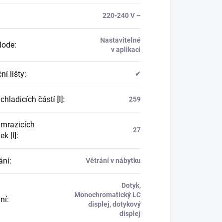
:
220-240 V ~
Nastavitelné
Mode
:
v aplikaci
ní lišty
:
✔
hladicích částí [l]
:
259
mrazicích
27
ek [l]
:
ání
:
Větrání v nábytku
Dotyk,
Monochromatický LC
ní
:
displej, dotykový
displej