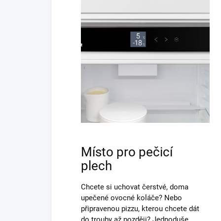
Místo pro pečicí
plech
Chcete si uchovat čerstvé, doma
upečené ovocné koláče? Nebo
připravenou pizzu, kterou chcete dát
do trouby až později? Jednoduše