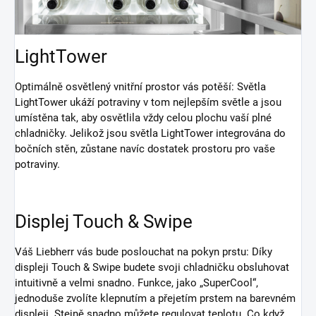
LightTower
Optimálně osvětlený vnitřní prostor vás potěší: Světla
LightTower ukáží potraviny v tom nejlepším světle a jsou
umístěna tak, aby osvětlila vždy celou plochu vaší plné
chladničky. Jelikož jsou světla LightTower integrována do
bočních stěn, zůstane navíc dostatek prostoru pro vaše
potraviny.
Displej Touch & Swipe
Váš Liebherr vás bude poslouchat na pokyn prstu: Díky
displeji Touch & Swipe budete svoji chladničku obsluhovat
intuitivně a velmi snadno. Funkce, jako „SuperCool“,
jednoduše zvolíte klepnutím a přejetím prstem na barevném
displeji. Stejně snadno můžete regulovat teplotu. Co když