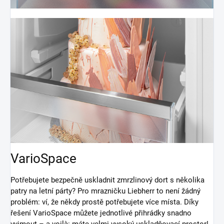
VarioSpace
Potřebujete bezpečně uskladnit zmrzlinový dort s několika
patry na letní párty? Pro mrazničku Liebherr to není žádný
problém: ví, že někdy prostě potřebujete více místa. Díky
řešení VarioSpace můžete jednotlivé přihrádky snadno
vyjmout – a voilà: máte velmi vysoký uskladňovací prostor!