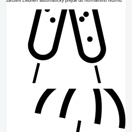
zařízení Liebherr automaticky přejde do normálního režimu.