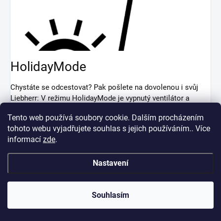
HolidayMode
Chystáte se odcestovat? Pak pošlete na dovolenou i svůj
Liebherr: V režimu HolidayMode je vypnutý ventilátor a
SuperCool a vaše chladnička reguluje teplotu na +15 ° C.
Tento web používá soubory cookie. Dalším procházením
Šetří se tak elektřina a přesto se předchází nepříjemnému
tohoto webu vyjadřujete souhlas s jejich používáním.. Více
zápachu. Mrazicí oddíl zůstane samozřejmě zapnutý.
informací
zde
.
Nastavení
SuperCool
Chcete, aby vaše chladnička udržovala ideální teplotu, i když
Souhlasím
jste do ní právě vložili zboží nakoupené na slunci na trhu? To
je přesně případ pro SuperCool: Jakmile se funkce jednou