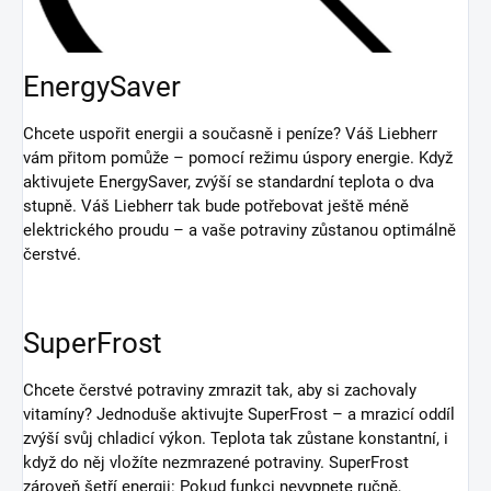
EnergySaver
Chcete uspořit energii a současně i peníze? Váš Liebherr
vám přitom pomůže – pomocí režimu úspory energie. Když
aktivujete EnergySaver, zvýší se standardní teplota o dva
stupně. Váš Liebherr tak bude potřebovat ještě méně
elektrického proudu – a vaše potraviny zůstanou optimálně
čerstvé.
SuperFrost
Chcete čerstvé potraviny zmrazit tak, aby si zachovaly
vitamíny? Jednoduše aktivujte SuperFrost – a mrazicí oddíl
zvýší svůj chladicí výkon. Teplota tak zůstane konstantní, i
když do něj vložíte nezmrazené potraviny. SuperFrost
zároveň šetří energii: Pokud funkci nevypnete ručně,