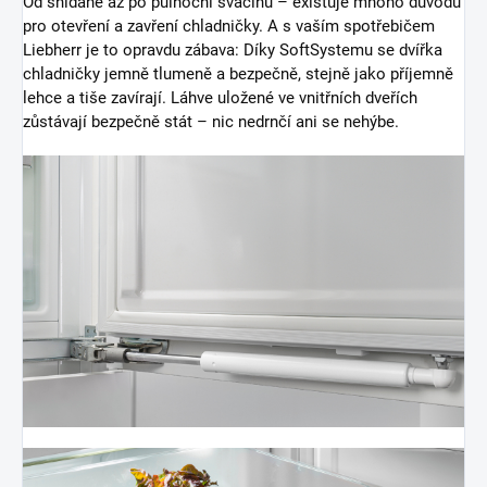
Od snídaně až po půlnoční svačinu – existuje mnoho důvodů
pro otevření a zavření chladničky. A s vaším spotřebičem
Liebherr je to opravdu zábava: Díky SoftSystemu se dvířka
chladničky jemně tlumeně a bezpečně, stejně jako příjemně
lehce a tiše zavírají. Láhve uložené ve vnitřních dveřích
zůstávají bezpečně stát – nic nedrnčí ani se nehýbe.