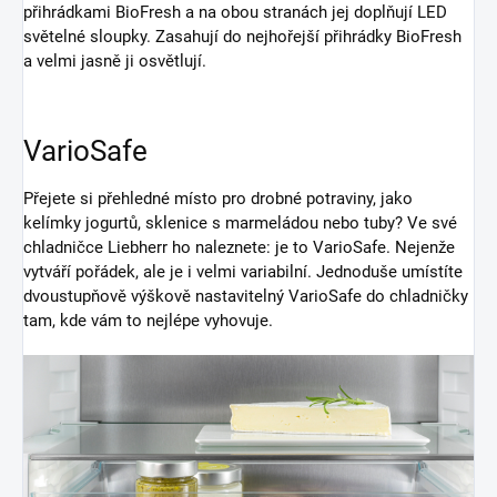
přihrádkami BioFresh a na obou stranách jej doplňují LED
světelné sloupky. Zasahují do nejhořejší přihrádky BioFresh
a velmi jasně ji osvětlují.
VarioSafe
Přejete si přehledné místo pro drobné potraviny, jako
kelímky jogurtů, sklenice s marmeládou nebo tuby? Ve své
chladničce Liebherr ho naleznete: je to VarioSafe. Nejenže
vytváří pořádek, ale je i velmi variabilní. Jednoduše umístíte
dvoustupňově výškově nastavitelný VarioSafe do chladničky
tam, kde vám to nejlépe vyhovuje.