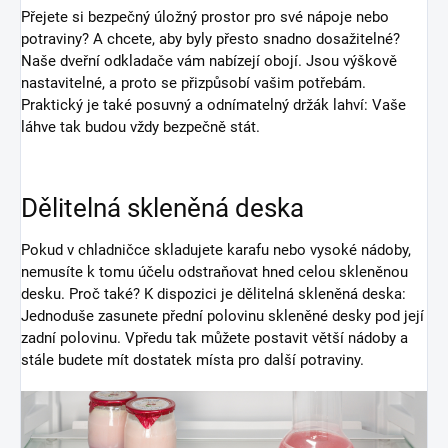
Přejete si bezpečný úložný prostor pro své nápoje nebo
potraviny? A chcete, aby byly přesto snadno dosažitelné?
Naše dveřní odkladače vám nabízejí obojí. Jsou výškově
nastavitelné, a proto se přizpůsobí vašim potřebám.
Praktický je také posuvný a odnímatelný držák lahví: Vaše
láhve tak budou vždy bezpečně stát.
Dělitelná skleněná deska
Pokud v chladničce skladujete karafu nebo vysoké nádoby,
nemusíte k tomu účelu odstraňovat hned celou skleněnou
desku. Proč také? K dispozici je dělitelná skleněná deska:
Jednoduše zasunete přední polovinu skleněné desky pod její
zadní polovinu. Vpředu tak můžete postavit větší nádoby a
stále budete mít dostatek místa pro další potraviny.