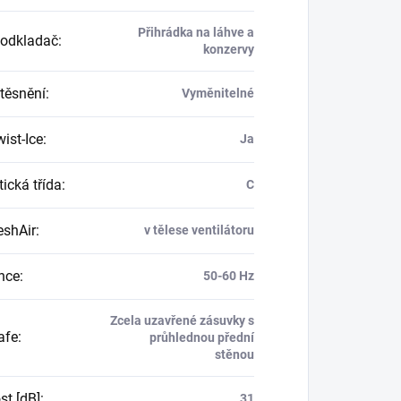
Přihrádka na láhve a
 odkladač
:
konzervy
 těsnění
:
Vyměnitelné
ist-Ice
:
Ja
ická třída
:
C
reshAir
:
v tělese ventilátoru
nce
:
50-60 Hz
Zcela uzavřené zásuvky s
afe
:
průhlednou přední
stěnou
st [dB]
:
31