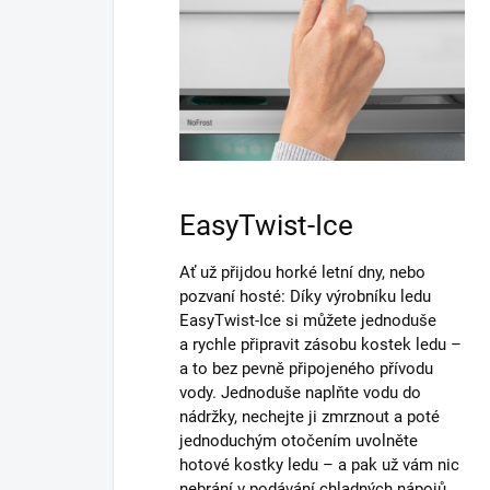
EasyTwist-Ice
Ať už přijdou horké letní dny, nebo
pozvaní hosté: Díky výrobníku ledu
EasyTwist-Ice si můžete jednoduše
a rychle připravit zásobu kostek ledu –
a to bez pevně připojeného přívodu
vody. Jednoduše naplňte vodu do
nádržky, nechejte ji zmrznout a poté
jednoduchým otočením uvolněte
hotové kostky ledu – a pak už vám nic
nebrání v podávání chladných nápojů.