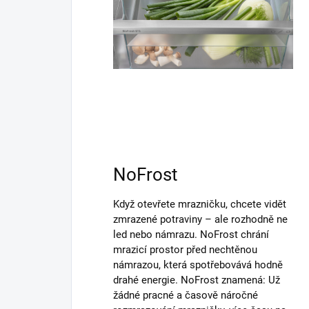
NoFrost
Když otevřete mrazničku, chcete vidět
zmrazené potraviny – ale rozhodně ne
led nebo námrazu. NoFrost chrání
mrazicí prostor před nechtěnou
námrazou, která spotřebovává hodně
drahé energie. NoFrost znamená: Už
žádné pracné a časově náročné