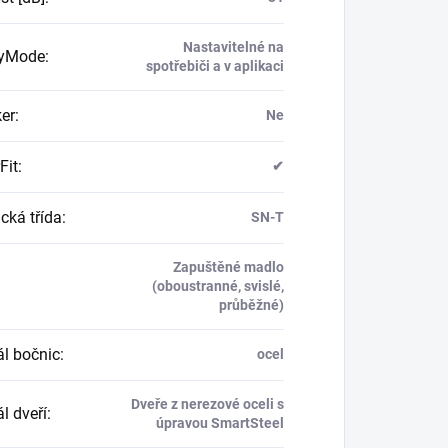
Nastavitelné na
ayMode
:
spotřebiči a v aplikaci
er
:
Ne
Fit
:
✔
cká třída
:
SN-T
Zapuštěné madlo
(oboustranné, svislé,
průběžné)
ál bočnic
:
ocel
Dveře z nerezové oceli s
l dveří
:
úpravou SmartSteel