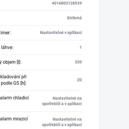
4016803128939
Stríbrná
Timer
:
Nastavitelné v aplikaci
 láhve
:
1
 objem [l]
:
320
kladování při
20
 podle GS [h]
:
 alarm chladicí
Nastavitelné na
spotřebiči a v aplikaci
 alarm mrazicí
Nastavitelné na
spotřebiči a v aplikaci