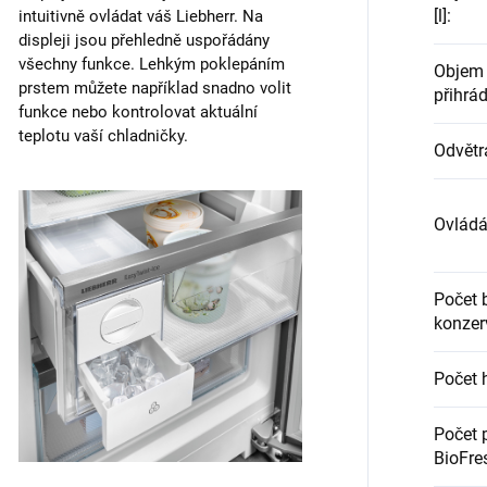
[l]
:
intuitivně ovládat váš Liebherr. Na
displeji jsou přehledně uspořádány
všechny funkce. Lehkým poklepáním
Objem 
prstem můžete například snadno volit
přihrád
funkce nebo kontrolovat aktuální
teplotu vaší chladničky.
Odvětr
Ovládá
Počet 
konzer
Počet 
Počet 
BioFre