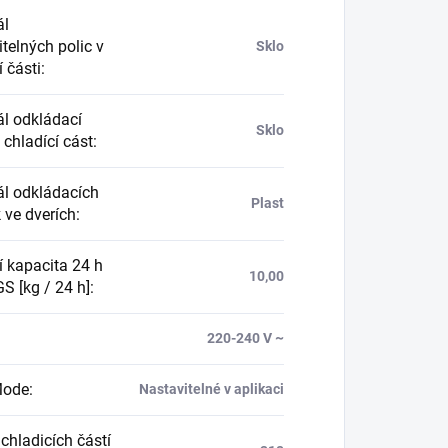
ál
telných polic v
Sklo
 části
:
ál odkládací
Sklo
 chladící cást
:
ál odkládacích
Plast
 ve dverích
:
í kapacita 24 h
10,00
S [kg / 24 h]
:
:
220-240 V ~
Mode
:
Nastavitelné v aplikaci
chladicích částí