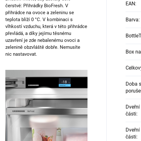
EAN
:
čerstvé: Přihrádky BioFresh. V
přihrádce na ovoce a zeleninu se
teplota blíží 0 °C. V kombinaci s
Barva
:
vlhkostí vzduchu, která v této přihrádce
převládá, a díky jejímu těsnému
Bottle
uzavření je zde nebalenému ovoci a
zelenině obzvláště dobře. Nemusíte
Box na
nic nastavovat.
Celkový
Doba s
poruše
Dveřní
části
:
Dveřní
části
: