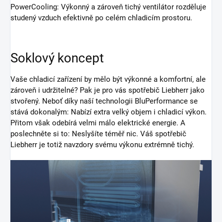
PowerCooling: Výkonný a zároveň tichý ventilátor rozděluje
studený vzduch efektivně po celém chladicím prostoru.
Soklový koncept
Vaše chladicí zařízení by mělo být výkonné a komfortní, ale
zároveň i udržitelné? Pak je pro vás spotřebič Liebherr jako
stvořený. Neboť díky naší technologii BluPerformance se
stává dokonalým: Nabízí extra velký objem i chladicí výkon.
Přitom však odebírá velmi málo elektrické energie. A
poslechněte si to: Neslyšíte téměř nic. Váš spotřebič
Liebherr je totiž navzdory svému výkonu extrémně tichý.