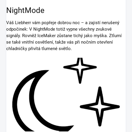
NightMode
Váš Liebherr vám popřeje dobrou noc – a zajistí nerušený
odpočinek: V NightMode totiž vypne všechny zvukové
signály. Rovněž IceMaker zůstane tichý jako myška. Ztlumí
se také vnitřní osvětlení, takže vás při nočním otevření
chladničky přivítá tlumené světlo.