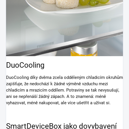
DuoCooling
DuoCooling díky dvěma zcela odděleným chladicím okruhům
zajišťuje, že nedochází k žádné výměně vzduchu mezi
chladicím a mrazicím oddílem. Potraviny se tak nevysušují,
ani se nepřenáší žádný zápach. A to znamená: méně
vyhazovat, méně nakupovat, ale více ušetřit a užívat si.
SmartDeviceBox jako dovybavení