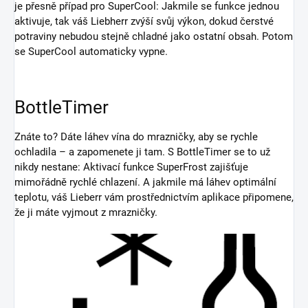
je přesně případ pro SuperCool: Jakmile se funkce jednou
aktivuje, tak váš Liebherr zvýší svůj výkon, dokud čerstvé
potraviny nebudou stejně chladné jako ostatní obsah. Potom
se SuperCool automaticky vypne.
BottleTimer
Znáte to? Dáte láhev vína do mrazničky, aby se rychle
ochladila – a zapomenete ji tam. S BottleTimer se to už
nikdy nestane: Aktivací funkce SuperFrost zajišťuje
mimořádně rychlé chlazení. A jakmile má láhev optimální
teplotu, váš Lieberr vám prostřednictvím aplikace připomene,
že ji máte vyjmout z mrazničky.