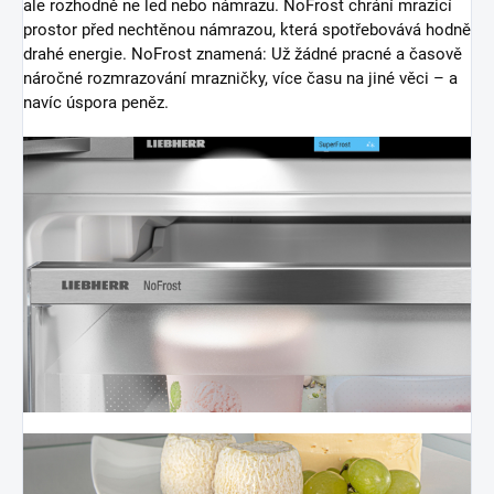
ale rozhodně ne led nebo námrazu. NoFrost chrání mrazicí
prostor před nechtěnou námrazou, která spotřebovává hodně
drahé energie. NoFrost znamená: Už žádné pracné a časově
náročné rozmrazování mrazničky, více času na jiné věci – a
navíc úspora peněz.