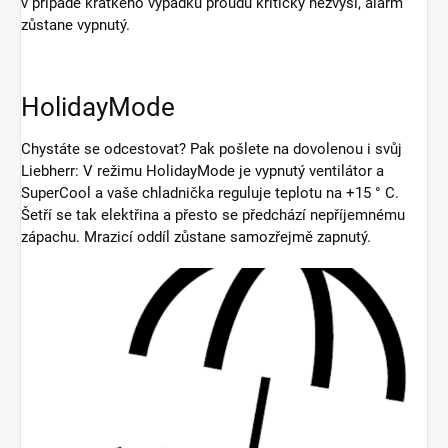
v případě krátkého výpadku proudu kriticky nezvýší, alarm
zůstane vypnutý.
HolidayMode
Chystáte se odcestovat? Pak pošlete na dovolenou i svůj
Liebherr: V režimu HolidayMode je vypnutý ventilátor a
SuperCool a vaše chladnička reguluje teplotu na +15 ° C.
Šetří se tak elektřina a přesto se předchází nepříjemnému
zápachu. Mrazicí oddíl zůstane samozřejmě zapnutý.