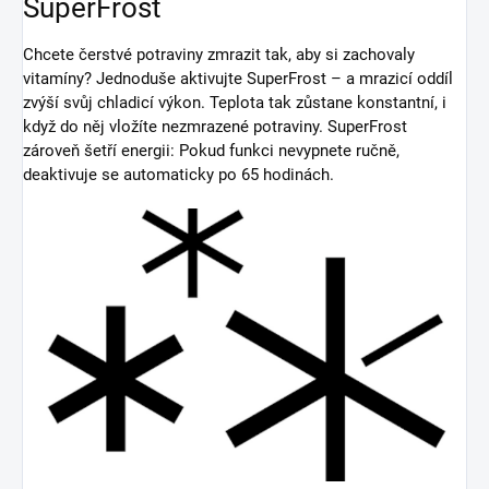
SuperFrost
Chcete čerstvé potraviny zmrazit tak, aby si zachovaly
vitamíny? Jednoduše aktivujte SuperFrost – a mrazicí oddíl
zvýší svůj chladicí výkon. Teplota tak zůstane konstantní, i
když do něj vložíte nezmrazené potraviny. SuperFrost
zároveň šetří energii: Pokud funkci nevypnete ručně,
deaktivuje se automaticky po 65 hodinách.