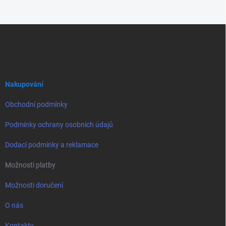
Z
á
p
a
t
í
Nakupování
Obchodní podmínky
Podmínky ochrany osobních údajů
Dodací podmínky a reklamace
Možnosti platby
Možnosti doručení
O nás
Kontakty