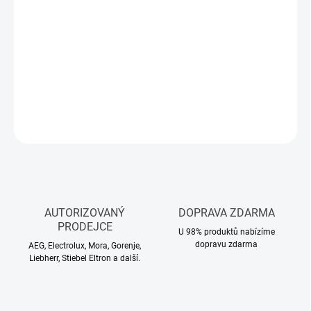
DORUČIT DO:
12.8.2026
−
+
Přidat do košíku
DETAILNÍ INFORMACE
ZEPTAT SE
HLÍDAT
AUTORIZOVANÝ
DOPRAVA ZDARMA
PRODEJCE
U 98% produktů nabízíme
dopravu zdarma
AEG, Electrolux, Mora, Gorenje,
Liebherr, Stiebel Eltron a další.