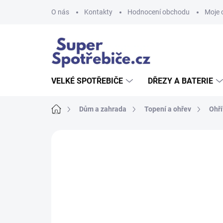
Přejít
O nás
Kontakty
Hodnocení obchodu
Moje 
na
obsah
VELKÉ SPOTŘEBIČE
DŘEZY A BATERIE
Domů
Dům a zahrada
Topení a ohřev
Ohří
Neohodnoceno
Podrobnosti hodnoce
AKCE
TIP