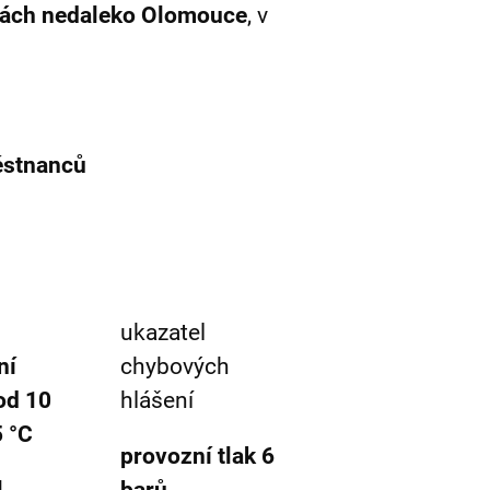
čkách nedaleko Olomouce
, v
ěstnanců
ukazatel
ní
chybových
od 10
hlášení
5 °C
provozní tlak 6
l
barů