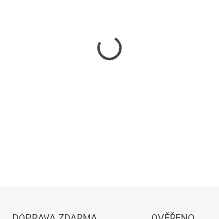
−
+
DETAILNÍ INFORMACE
DOPRAVA ZDARMA
OVĚŘENO