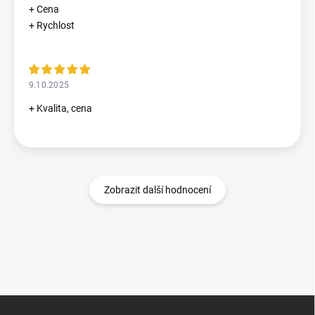
+ Cena
+ Rychlost
9.10.2025
+ Kvalita, cena
Zobrazit další hodnocení
Z