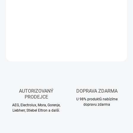
DORUČIT DO:
12.8.2026
−
+
Přidat do košíku
DETAILNÍ INFORMACE
ZEPTAT SE
HLÍDAT
AUTORIZOVANÝ
DOPRAVA ZDARMA
PRODEJCE
U 98% produktů nabízíme
dopravu zdarma
AEG, Electrolux, Mora, Gorenje,
Liebherr, Stiebel Eltron a další.