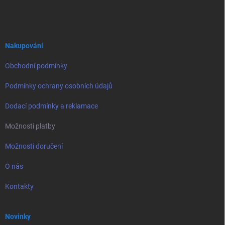
á
p
a
t
í
Nakupování
Obchodní podmínky
Podmínky ochrany osobních údajů
Dodací podmínky a reklamace
Možnosti platby
Možnosti doručení
O nás
Kontakty
Novinky