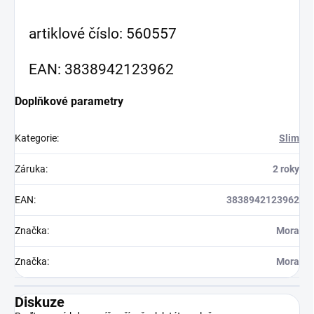
artiklové číslo: 560557
EAN: 3838942123962
Doplňkové parametry
Kategorie
:
Slim
Záruka
:
2 roky
EAN
:
3838942123962
Značka
:
Mora
Značka
:
Mora
Diskuze