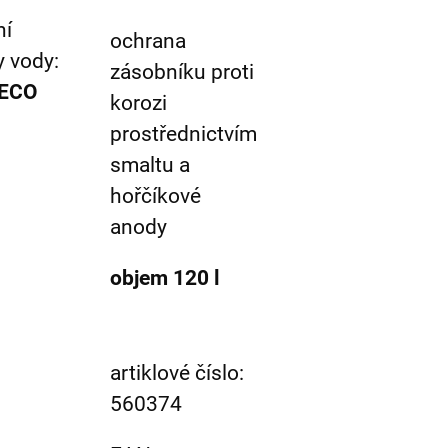
ní
ochrana
y vody:
zásobníku proti
 ECO
korozi
prostřednictvím
smaltu a
hořčíkové
anody
objem 120 l
artiklové číslo:
560374