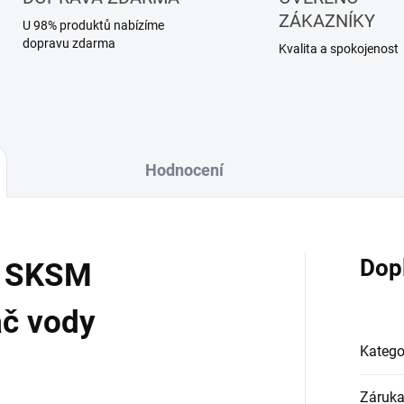
ZÁKAZNÍKY
U 98% produktů nabízíme
dopravu zdarma
Kvalita a spokojenost
Hodnocení
Dop
0 SKSM
ač vody
Katego
Záruk