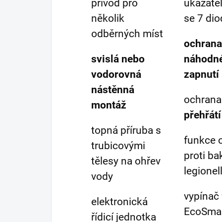
přívod pro
ukazatel
několik
se 7 di
odběrných míst
ochrana
svislá nebo
náhodn
vodorovná
zapnutí
nástěnná
ochran
montáž
přehřátí
topná příruba s
funkce 
trubicovými
proti bak
tělesy na ohřev
legionel
vody
vypínač
elektronická
EcoSma
řídicí jednotka