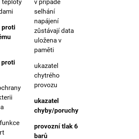
 teploty
v případě
odami
selhání
napájení
 proti
zůstávají data
ému
uložena v
paměti
a
proti
ukazatel
chytrého
provozu
ochrany
terii
ukazatel
la
chyby/poruchy
 funkce
provozní tlak 6
rt
barů