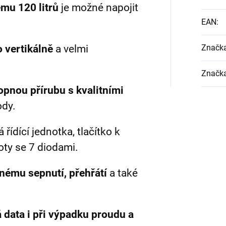
emu 120 litrů
je možné napojit
EAN
:
 vertikálně
a velmi
Značk
Značk
opnou přírubu s kvalitními
ody.
 řídící jednotka, tlačítko k
loty se 7 diodami.
nému sepnutí, přehřátí
a také
 data i při výpadku proudu a