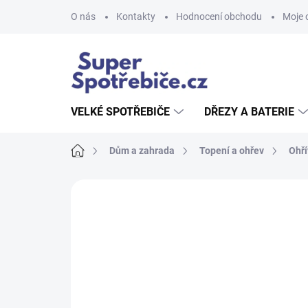
Přejít
O nás
Kontakty
Hodnocení obchodu
Moje 
na
obsah
VELKÉ SPOTŘEBIČE
DŘEZY A BATERIE
Domů
Dům a zahrada
Topení a ohřev
Ohří
Neohodnoceno
Podrobnosti hodnoce
AKCE
TIP