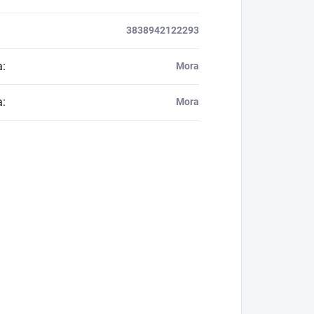
3838942122293
a
:
Mora
a
:
Mora