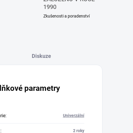
1990
Zkušenosti a poradenství
Diskuze
lňkové parametry
rie
:
Univerzální
a
:
2 roky