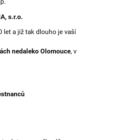
p.
 s.r.o.
let a již tak dlouho je vaší
čkách nedaleko Olomouce
, v
ěstnanců