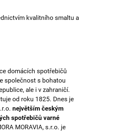
ednictvím kvalitního smaltu a
bce domácích spotřebičů
je společnost s bohatou
publice, ale i v zahraničí.
atuje od roku 1825. Dnes je
r.o.
největším českým
ých spotřebičů varné
MORA MORAVIA, s.r.o. je