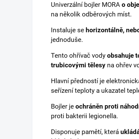
Univerzální bojler MORA
o obj
na několik odběrových míst.
Instaluje se
horizontálně, nebo
jednoduše.
Tento ohřívač vody
obsahuje t
trubicovými tělesy
na ohřev v
Hlavní předností je elektronická
seřízení teploty a ukazatel tep
Bojler je
ochráněn proti náhod
proti bakterii legionella.
Disponuje pamětí, která
ukládá