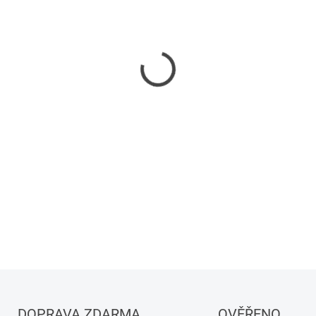
−
+
DETAILNÍ INFORMACE
DOPRAVA ZDARMA
OVĚŘENO