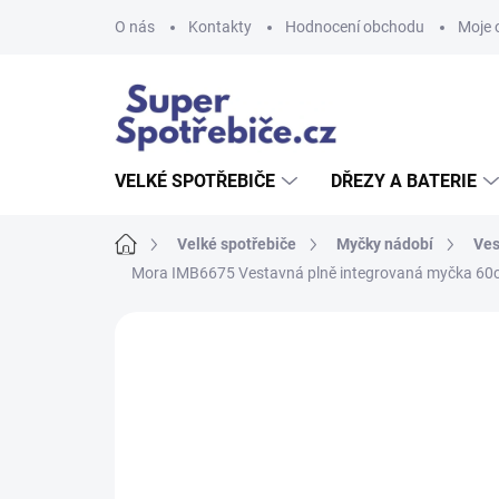
Přejít
O nás
Kontakty
Hodnocení obchodu
Moje 
na
obsah
VELKÉ SPOTŘEBIČE
DŘEZY A BATERIE
Domů
Velké spotřebiče
Myčky nádobí
Ves
Mora IMB6675 Vestavná plně integrovaná myčka 6
Neohodnoceno
Podrobnosti hodnoce
AKCE
NOVINKA
TIP