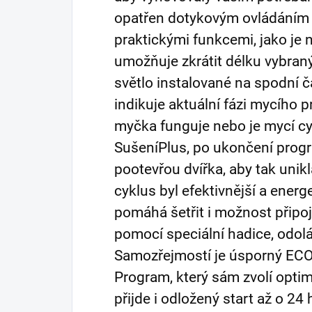
opatřen dotykovým ovládáním
praktickými funkcemi, jako je 
umožňuje zkrátit délku vybran
světlo instalované na spodní č
indikuje aktuální fázi mycího p
myčka funguje nebo je mycí cyk
SušeníPlus, po ukončení prog
pootevřou dvířka, aby tak unik
cyklus byl efektivnější a energ
pomáhá šetřit i možnost připo
pomocí speciální hadice, odol
Samozřejmostí je úsporný EC
Program, který sám zvolí opti
přijde i odložený start až o 2