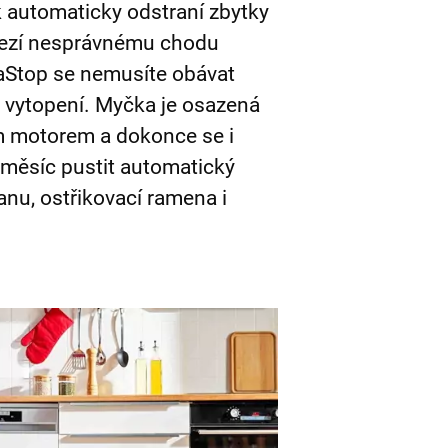
tak automaticky odstraní zbytky
zamezí nesprávnému chodu
aStop se nemusíte obávat
 vytopení. Myčka je osazená
 motorem a dokonce se i
 měsíc pustit automatický
vanu, ostřikovací ramena i