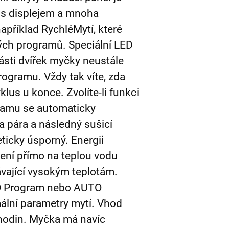
 s displejem a mnoha
například RychléMytí, které
ých programů. Speciální LED
ásti dvířek myčky neustále
rogramu. Vždy tak víte, zda
lus u konce. Zvolíte-li funkci
ramu se automaticky
la pára a následný sušicí
eticky úsporný. Energii
jení přímo na teplou vodu
ávající vysokým teplotám.
O Program nebo AUTO
mální parametry mytí. Vhod
4 hodin. Myčka má navíc