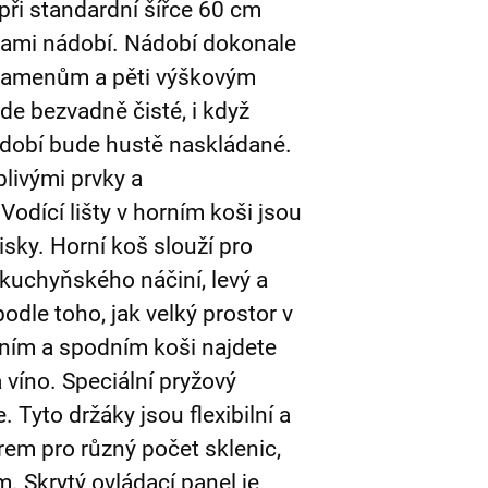
 při standardní šířce 60 cm
dami nádobí. Nádobí dokonale
 ramenům a pěti výškovým
de bezvadně čisté, i když
dobí bude hustě naskládané.
livými prvky a
odící lišty v horním koši jsou
isky. Horní koš slouží pro
 kuchyňského náčiní, levý a
dle toho, jak velký prostor v
rním a spodním koši najdete
a víno. Speciální pryžový
. Tyto držáky jsou flexibilní a
rem pro různý počet sklenic,
. Skrytý ovládací panel je