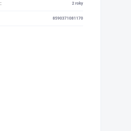
a
:
2 roky
8590371081170