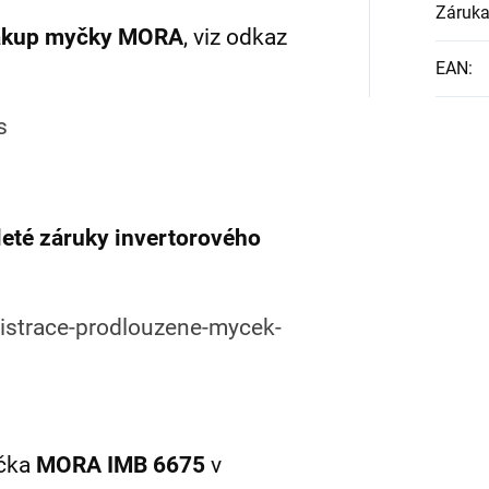
Záruk
 nákup myčky MORA
, viz odkaz
EAN
:
s
leté záruky invertorového
gistrace-prodlouzene-mycek-
yčka
MORA IMB 6675
v