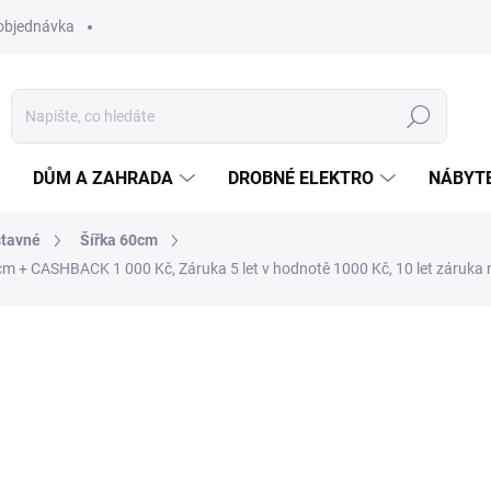
objednávka
Hledat
DŮM A ZAHRADA
DROBNÉ ELEKTRO
NÁBYT
tavné
Šířka 60cm
0cm
+ CASHBACK 1 000 Kč, Záruka 5 let v hodnotě 1000 Kč, 10 let záruka 
ní
ZNAČKA:
MORA
10 990 Kč
ZDARMA
Měrná
SKLADEM
(>5 KS)
cena:
MŮŽEME DORUČIT DO:
12.8.2