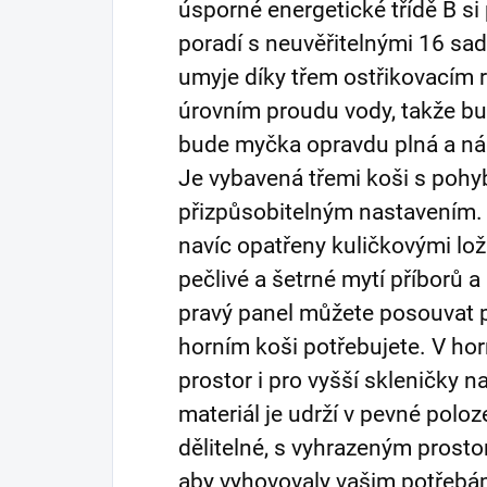
úsporné energetické třídě B si
poradí s neuvěřitelnými 16 sa
umyje díky třem ostřikovacím
úrovním proudu vody, takže bu
bude myčka opravdu plná a ná
Je vybavená třemi koši s pohyb
přizpůsobitelným nastavením. V
navíc opatřeny kuličkovými lož
pečlivé a šetrné mytí příborů a
pravý panel můžete posouvat po
horním koši potřebujete. V ho
prostor i pro vyšší skleničky n
materiál je udrží v pevné poloze
dělitelné, s vyhrazeným prosto
aby vyhovovaly vašim potřebám