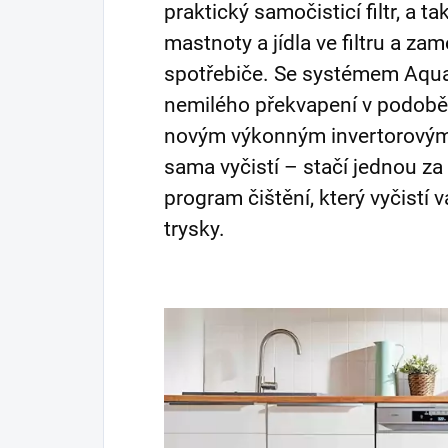
praktický samočisticí filtr, a 
mastnoty a jídla ve filtru a 
spotřebiče. Se systémem Aqu
nemilého překvapení v podobě
novým výkonným invertorovým
sama vyčistí – stačí jednou za
program čištění, který vyčistí 
trysky.