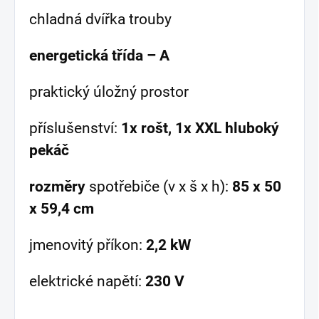
chladná dvířka trouby
energetická třída – A
praktický úložný prostor
příslušenství:
1x rošt, 1x XXL hluboký
pekáč
rozměry
spotřebiče (v x š x h):
85 x 50
x 59,4 cm
jmenovitý příkon:
2,2 kW
elektrické napětí:
230 V