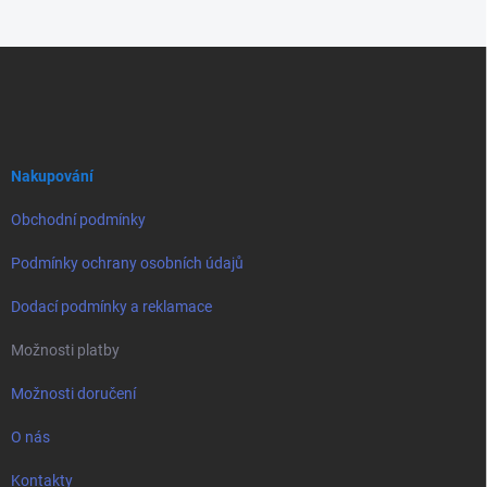
Z
á
p
a
t
í
Nakupování
Obchodní podmínky
Podmínky ochrany osobních údajů
Dodací podmínky a reklamace
Možnosti platby
Možnosti doručení
O nás
Kontakty