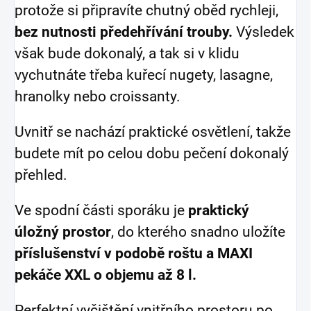
protože si připravíte chutný oběd rychleji,
bez nutnosti předehřívání trouby.
Výsledek
však bude dokonalý, a tak si v klidu
vychutnáte třeba kuřecí nugety, lasagne,
hranolky nebo croissanty.
Uvnitř se nachází praktické osvětlení, takže
budete mít po celou dobu pečení dokonalý
přehled.
Ve spodní části sporáku je
praktický
úložný prostor
, do kterého snadno uložíte
příslušenství v podobě roštu a MAXI
pekáče XXL o objemu až 8 l.
Perfektní vyčištění vnitřního prostoru po