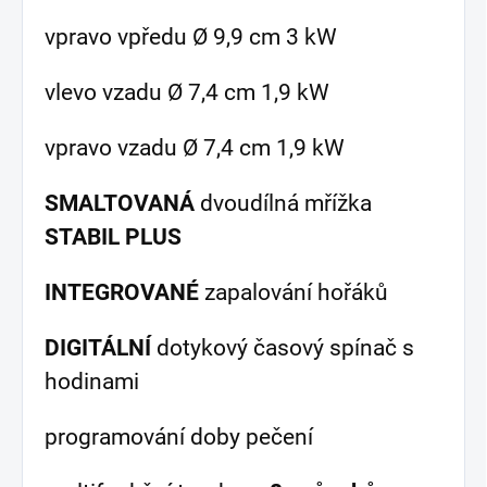
vpravo vpředu Ø 9,9 cm 3 kW
vlevo vzadu Ø 7,4 cm 1,9 kW
vpravo vzadu Ø 7,4 cm 1,9 kW
SMALTOVANÁ
dvoudílná mřížka
STABIL PLUS
INTEGROVANÉ
zapalování hořáků
DIGITÁLNÍ
dotykový časový spínač s
hodinami
programování doby pečení