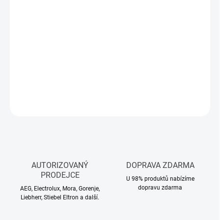
cena:
MŮŽEME
DORUČIT DO:
13.8.2026
−
+
Přidat do košíku
DETAILNÍ INFORMACE
ZEPTAT SE
HLÍDAT
AUTORIZOVANÝ
DOPRAVA ZDARMA
PRODEJCE
U 98% produktů nabízíme
dopravu zdarma
AEG, Electrolux, Mora, Gorenje,
Liebherr, Stiebel Eltron a další.