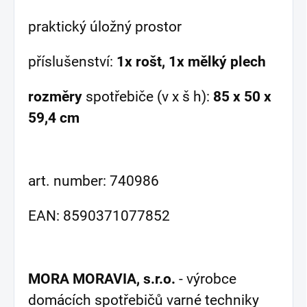
praktický úložný prostor
příslušenství:
1x rošt, 1x mělký plech
rozměry
spotřebiče (v x š h):
85 x 50 x
59,4 cm
art. number: 740986
EAN: 8590371077852
MORA MORAVIA, s.r.o.
- výrobce
domácích spotřebičů varné techniky