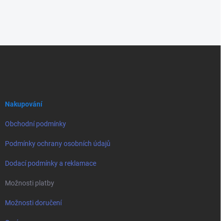
Z
á
p
a
t
í
Nakupování
Obchodní podmínky
Podmínky ochrany osobních údajů
Dodací podmínky a reklamace
Možnosti platby
Možnosti doručení