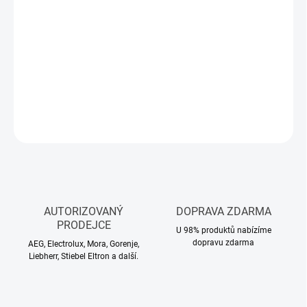
DORUČIT DO:
12.8.2026
−
+
Přidat do košíku
DETAILNÍ INFORMACE
ZEPTAT SE
HLÍDAT
AUTORIZOVANÝ
DOPRAVA ZDARMA
PRODEJCE
U 98% produktů nabízíme
dopravu zdarma
AEG, Electrolux, Mora, Gorenje,
Liebherr, Stiebel Eltron a další.