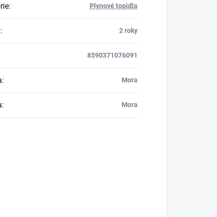
rie
:
Plynové topidla
a
:
2 roky
8590371076091
a
:
Mora
a
:
Mora