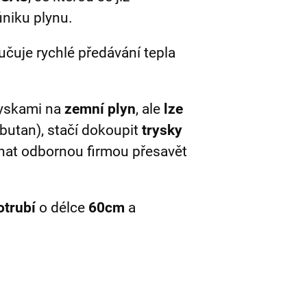
niku plynu.
učuje rychlé předávání tepla
yskami na
zemní plyn
, ale
lze
butan), stačí dokoupit
trysky
chat odbornou firmou přesavět
otrubí
o délce
60cm
a