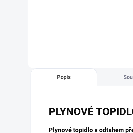
Mora sada trysek na PB
pro PT 6150 a 6153
199 Kč
Do košíku
Popis
Souv
PLYNOVÉ TOPIDL
Plynové topidlo s odtahem př