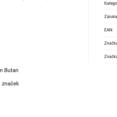
Katego
Záruk
EAN
:
Značk
Značk
n Butan
h značek