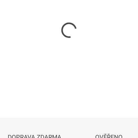
−
+
DETAILNÍ INFORMACE
DOPRAVA ZDARMA
OVĚŘENO