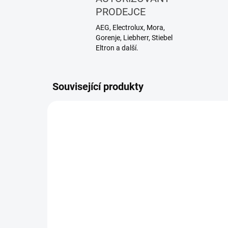
PRODEJCE
AEG, Electrolux, Mora,
Gorenje, Liebherr, Stiebel
Eltron a další.
Související produkty
851357
SKLADEM
(>5 KS)