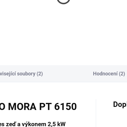
isející soubory (2)
Hodnocení (2)
Dop
O MORA PT 6150
es zeď a výkonem 2,5 kW