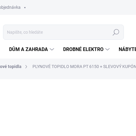
objednávka
Hledat
DŮM A ZAHRADA
DROBNÉ ELEKTRO
NÁBYT
ové topidla
PLYNOVÉ TOPIDLO MORA PT 6150
+ SLEVOVÝ KUPÓN
NAČKA:
MORA
7 990 Kč
6 990
ZDARMA
Měrná
SKLADEM
(>5 KS)
cena:
MŮŽEME DORUČIT DO:
12.8.2