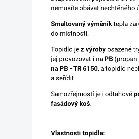
nemusíte obávat nechtěného ú
Smaltovaný výměník
tepla zar
do místnosti.
Topidlo je
z výroby
osazené tr
jej provozovat
i
na
PB
(propan 
na PB - TR 6150
, a topidlo ne
a seřídit.
Samozřejmostí je i odtahové
p
fasádový koš
.
Vlastnosti topidla: