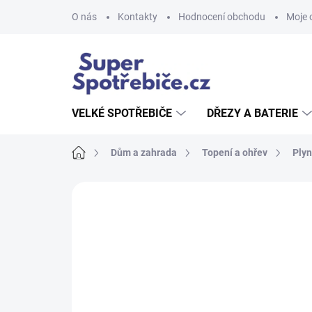
Přejít
O nás
Kontakty
Hodnocení obchodu
Moje 
na
obsah
VELKÉ SPOTŘEBIČE
DŘEZY A BATERIE
Domů
Dům a zahrada
Topení a ohřev
Plyn
2 hodnocení
Podrobnosti hodnocení
Z
AKCE
TIP