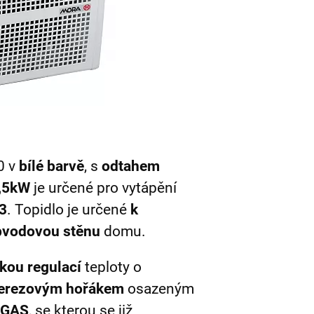
0 v
bílé barvě
, s
odtahem
,5kW
je určené pro vytápění
3
. Topidlo je určené
k
bvodovou stěnu
domu.
kou regulací
teploty o
erezovým hořákem
osazeným
 GAS
, se kterou se již