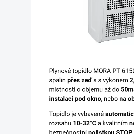
Plynové topidlo MORA PT 615
spalin
přes zeď
a s výkonem
2
místnosti o objemu až do
50m
instalaci pod okno
, nebo
na o
Topidlo je vybavené
automatic
rozsahu
10-32°C
a kvalitním
n
bezpečnostní
pojistkou STOP