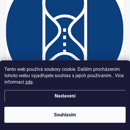
Tento web používá soubory cookie. Dalším procházením
tohoto webu vyjadřujete souhlas s jejich používáním.. Více
informací
zde
.
Časovač varné desky
Nastavení
Souhlasím
Indukční varné desky MORA nabízí různé
typy časování varných zón (v závislosti od