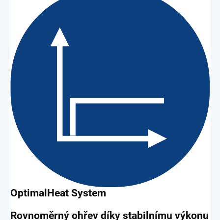
OptimalHeat System
Rovnoměrný ohřev díky stabilnímu výkonu