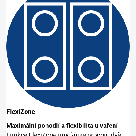
FlexiZone
Maximální pohodlí a flexibilita u vaření
Funkce FlexiZone umožňuje propojit dvě