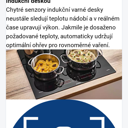
indukční deskou
Chytré senzory indukční varné desky
neustále sledují teplotu nádobí a v reálném
čase upravují výkon. Jakmile je dosaženo
požadované teploty, automaticky udržují
optimální ohřev pro rovnoměrné vaření.