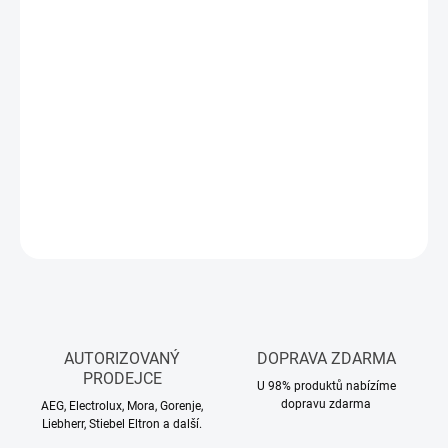
Měrná
SKLADEM
(>5 KS)
cena:
MŮŽEME
DORUČIT DO:
11.8.2026
−
+
Přidat do košíku
DETAILNÍ INFORMACE
ZEPTAT SE
HLÍDAT
AUTORIZOVANÝ
DOPRAVA ZDARMA
PRODEJCE
U 98% produktů nabízíme
dopravu zdarma
AEG, Electrolux, Mora, Gorenje,
Liebherr, Stiebel Eltron a další.