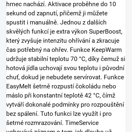
hrnec nachází. Aktivace proběhne do 10
sekund od zapnutí, přičemž ji můžete
spustit i manuálně. Jednou z dalších
skvělých funkcí je extra výkon SuperBoost,
který zvyšuje intenzitu ohřívání a zkracuje
čas potřebný na ohřev. Funkce KeepWarm
udržuje stabilní teplotu 70 °C, díky čemuž si
hotová jídla uchovají svou teplotu i původní
chuť, dokud je nebudete servírovat. Funkce
EasyMelt šetrně rozpustí čokoládu nebo
máslo při konstantní teplotě 42 °C, čímž
vytváří dokonalé podmínky pro rozpouštění
bez spálení. Tuto funkci lze využít i pro
šetrné rozmrazování. TimeService
uchovává záznam o tom, jak dlouho už