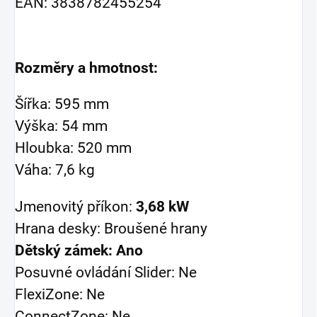
EAN: 3838782455254
Rozměry a hmotnost:
Šířka:
595 mm
Výška:
54 mm
Hloubka:
520 mm
Váha:
7,6 kg
Jmenovitý příkon:
3,68 kW
Hrana desky:
Broušené hrany
Dětský zámek:
Ano
Posuvné ovládání Slider:
Ne
FlexiZone:
Ne
ConnectZone:
Ne