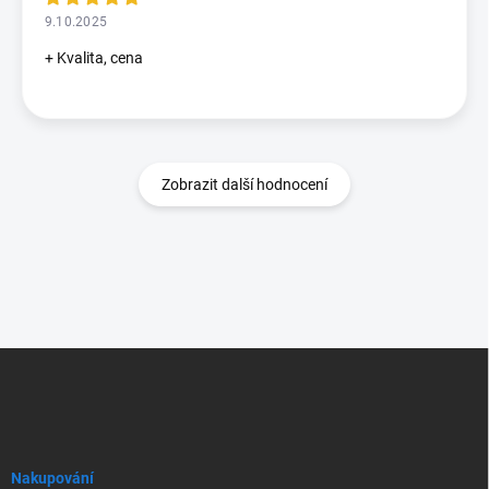
9.10.2025
+ Kvalita, cena
Zobrazit další hodnocení
Z
á
p
a
t
í
Nakupování