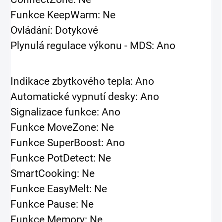
Funkce KeepWarm:
Ne
Ovládání:
Dotykové
Plynulá regulace výkonu - MDS:
Ano
Indikace zbytkového tepla:
Ano
Automatické vypnutí desky:
Ano
Signalizace funkce:
Ano
Funkce MoveZone:
Ne
Funkce SuperBoost:
Ano
Funkce PotDetect:
Ne
SmartCooking:
Ne
Funkce EasyMelt:
Ne
Funkce Pause:
Ne
Funkce Memory:
Ne