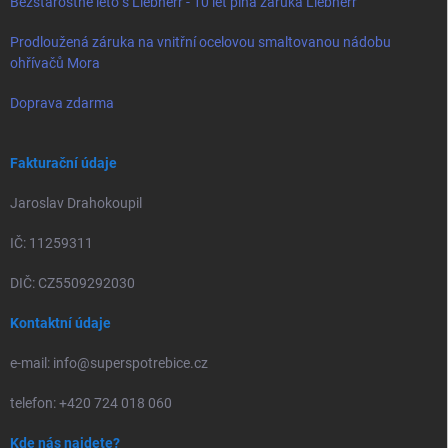
Bezstarostné léto s Liebherr - 10 let plná záruka Liebherr
Prodloužená záruka na vnitřní ocelovou smaltovanou nádobu
ohřívačů Mora
Doprava zdarma
Fakturační údaje
Jaroslav Drahokoupil
IČ: 11259311
DIČ: CZ5509292030
Kontaktní údaje
e-mail: info@superspotrebice.cz
telefon: +420 724 018 060
Kde nás najdete?