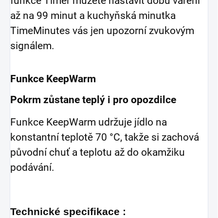
funkce Timer můžete nastavit dobu vaření
až na 99 minut a kuchyňská minutka
TimeMinutes vás jen upozorní zvukovým
signálem.
Funkce KeepWarm
Pokrm zůstane teplý i pro opozdilce
Funkce KeepWarm udržuje jídlo na
konstantní teplotě 70 °C, takže si zachová
původní chuť a teplotu až do okamžiku
podávání.
Technické specifikace :