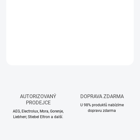
DORUČIT DO:
12.8.2026
−
+
Přidat do košíku
DETAILNÍ INFORMACE
ZEPTAT SE
HLÍDAT
AUTORIZOVANÝ
DOPRAVA ZDARMA
PRODEJCE
U 98% produktů nabízíme
dopravu zdarma
AEG, Electrolux, Mora, Gorenje,
Liebherr, Stiebel Eltron a další.