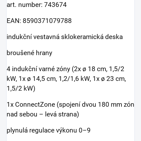
art. number: 743674
EAN: 8590371079788
indukční vestavná sklokeramická deska
broušené hrany
4 indukční varné zóny (2x ø 18 cm, 1,5/2
kW, 1x ø 14,5 cm, 1,2/1,6 kW, 1x ø 23 cm,
1,5/2 kW)
1x ConnectZone (spojení dvou 180 mm zón
nad sebou – levá strana)
plynulá regulace výkonu 0–9