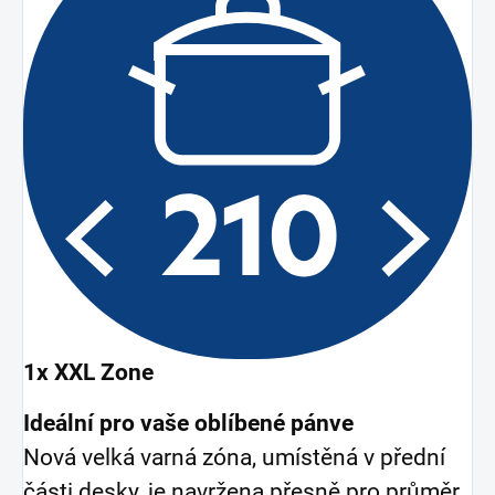
1x XXL Zone
Ideální pro vaše oblíbené pánve
Nová velká varná zóna, umístěná v přední
části desky, je navržena přesně pro průměr