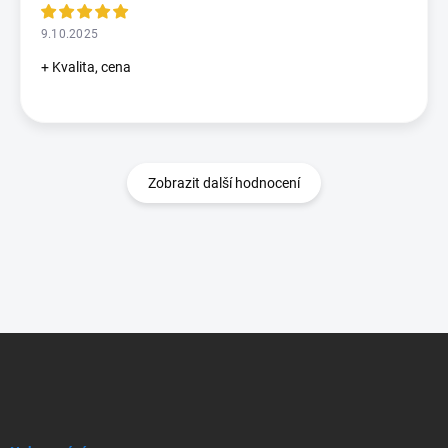
9.10.2025
+ Kvalita, cena
Zobrazit další hodnocení
Z
á
p
a
t