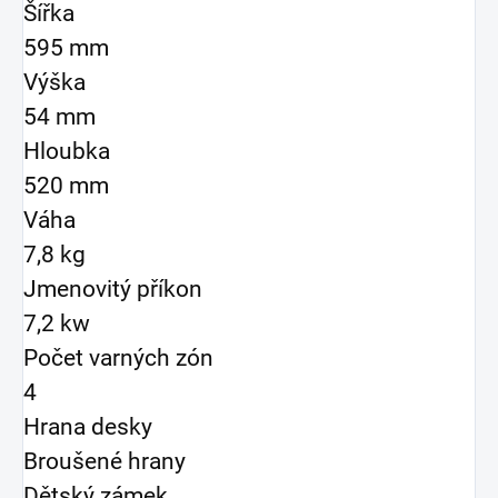
Šířka
595 mm
Výška
54 mm
Hloubka
520 mm
Váha
7,8 kg
Jmenovitý příkon
7,2 kw
Počet varných zón
4
Hrana desky
Broušené hrany
Dětský zámek