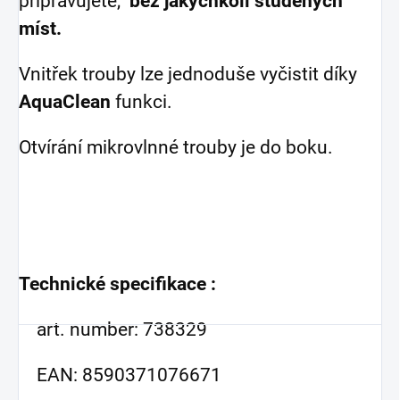
připravujete,
bez jakýchkoli studených
míst.
Vnitřek trouby lze jednoduše vyčistit díky
AquaClean
funkci.
Otvírání mikrovlnné trouby je do boku.
Technické specifikace :
art. number: 738329
EAN: 8590371076671