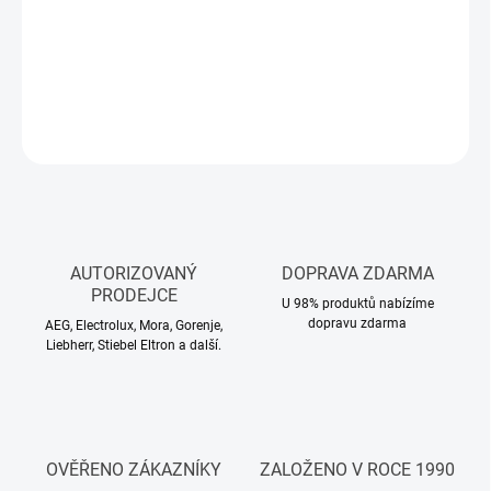
−
+
Přidat do košíku
DETAILNÍ INFORMACE
ZEPTAT SE
HLÍDAT
AUTORIZOVANÝ
DOPRAVA ZDARMA
PRODEJCE
U 98% produktů nabízíme
dopravu zdarma
AEG, Electrolux, Mora, Gorenje,
Liebherr, Stiebel Eltron a další.
OVĚŘENO ZÁKAZNÍKY
ZALOŽENO V ROCE 1990