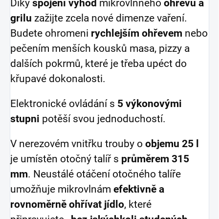
Díky
spojení výhod
mikrovlnného
ohřevu a
grilu
zažijte zcela nové dimenze vaření.
Budete ohromeni
rychlejším ohřevem
nebo
pečením menších kousků masa, pizzy a
dalších pokrmů, které je třeba upéct do
křupavé dokonalosti.
Elektronické ovládání s
5 výkonovými
stupni
potěší svou jednoduchostí.
V nerezovém vnitřku trouby o
objemu 25 l
je umístěn otočný talíř s
průměrem 315
mm
. Neustálé otáčení otočného talíře
umožňuje mikrovlnám
efektivně a
rovnoměrně ohřívat jídlo
, které