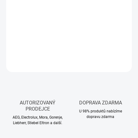
cena:
MŮŽEME
DORUČIT DO:
11.8.2026
−
+
Přidat do košíku
DETAILNÍ INFORMACE
ZEPTAT SE
HLÍDAT
AUTORIZOVANÝ
DOPRAVA ZDARMA
PRODEJCE
U 98% produktů nabízíme
dopravu zdarma
AEG, Electrolux, Mora, Gorenje,
Liebherr, Stiebel Eltron a další.