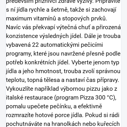
především příznivci zdravé výživy. Připravíte
s ní jídla rychle a šetrně, takže si zachovají
maximum vitamínů a stopových prvků.
Navíc vás překvapí výtečná chuť a přirozená
konzistence výsledných jídel. Dále je trouba
vybavená 22 automatickými pečicími
programy, které jsou navržené přesně podle
potřeb konkrétních jídel. Vyberte jenom typ
jídla a jeho hmotnost, trouba zvolí správnou
teplotu, topná tělesa a nastaví čas přípravy.
Vykouzlíte například výbornou pizzu jako z
italské restaurace (program Pizza 300 °C),
pomalu upečete pečínku, a efektivně
rozmrazíte hotové porce jídla. Pokud si rádi
pochutnáváte na hranolkách nebo kuřecích