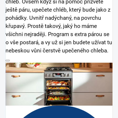
chléb. Ovšem když si na pomoc přizvete
ještě páru, upečete chléb, který bude jako z
pohádky. Uvnitř nadýchaný, na povrchu
křupavý. Prostě takový, jaký ho máme
všichni nejraději. Program s extra párou se
o vše postará, a vy už si jen budete užívat tu
nebeskou vůni čerstvě upečeného chleba.