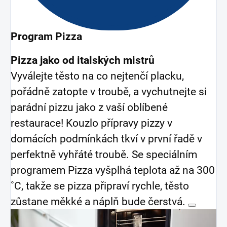
Program Pizza
Pizza jako od italských mistrů
Vyválejte těsto na co nejtenčí placku,
pořádně zatopte v troubě, a vychutnejte si
parádní pizzu jako z vaší oblíbené
restaurace! Kouzlo přípravy pizzy v
domácích podmínkách tkví v první řadě v
perfektně vyhřáté troubě. Se speciálním
programem Pizza vyšplhá teplota až na 300
˚C, takže se pizza připraví rychle, těsto
zůstane měkké a náplň bude čerstvá.