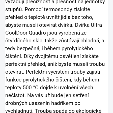
vyžadují preciznost a přesnost na jednotky
stupňů. Pomocí termosondy získáte
přehled o teplotě uvnitř jídla bez toho,
abyste museli otevírat dvířka. Dvířka Ultra
CoolDoor Quadro jsou vyrobená ze
čtyřdílného skla, takže zůstávají chladná, a
tedy bezpečná, i během pyrolytického
čištění. Díky dvojitému osvětlení získáte
perfektní přehled, aniž byste museli troubu
otevírat. Perfektní vyčištění trouby zajistí
funkce pyrolytického čištění, kdy během
teploty 500 °C dojde k uvolnění všech
nečistot. Na vás už bude jen setření
drobných usazenin hadříkem po
vychladnutí. Trouba spadá do ekologické