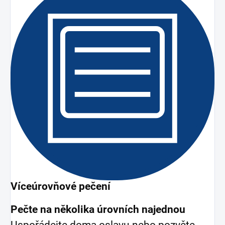
Víceúrovňové pečení
Pečte na několika úrovních najednou
Uspořádejte doma oslavu nebo pozvěte