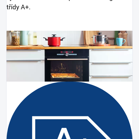
třídy A+.