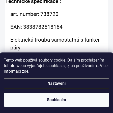
Technické specifikace :
art. number: 738720
EAN: 3838782518164
Elektrická trouba samostatná s funkcí
páry
klenutý tvar trouby
Tento web používá soubory cookie. Dalším procházením
tohoto webu vyjadřujete souhlas s jejich používáním.. Více
informací
zde
.
objem trouby 77 l
Nastavení
zasouvací knoflíky pro nastavení
teploty a způsob ohřevu
Souhlasím
dotykové programovatelné hodiny