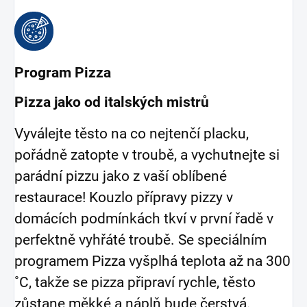
Program Pizza
Pizza jako od italských mistrů
Vyválejte těsto na co nejtenčí placku,
pořádně zatopte v troubě, a vychutnejte si
parádní pizzu jako z vaší oblíbené
restaurace! Kouzlo přípravy pizzy v
domácích podmínkách tkví v první řadě v
perfektně vyhřáté troubě. Se speciálním
programem Pizza vyšplhá teplota až na 300
˚C, takže se pizza připraví rychle, těsto
zůstane měkké a náplň bude čerstvá.