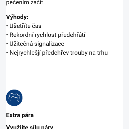
pečením začít.
Výhody:
• Ušetříte čas
• Rekordní rychlost předehřátí
• Užitečná signalizace
• Nejrychlešjí předehřev trouby na trhu
Extra pára
Využijte sílu páry