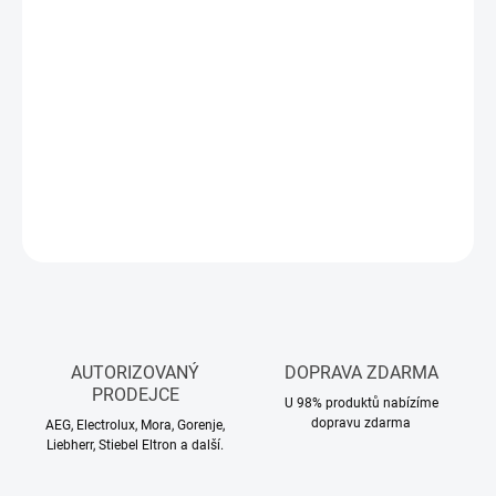
cena:
MŮŽEME
DORUČIT DO:
10.8.2026
−
+
Přidat do košíku
DETAILNÍ INFORMACE
ZEPTAT SE
HLÍDAT
AUTORIZOVANÝ
DOPRAVA ZDARMA
PRODEJCE
U 98% produktů nabízíme
dopravu zdarma
AEG, Electrolux, Mora, Gorenje,
Liebherr, Stiebel Eltron a další.