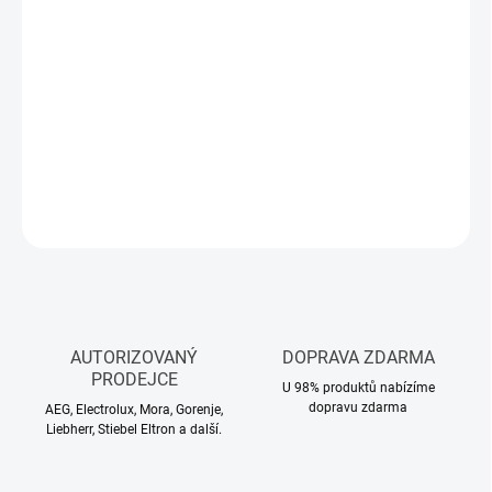
MŮŽEME
DORUČIT DO:
10.8.2026
−
+
Přidat do košíku
DETAILNÍ INFORMACE
ZEPTAT SE
HLÍDAT
AUTORIZOVANÝ
DOPRAVA ZDARMA
PRODEJCE
U 98% produktů nabízíme
dopravu zdarma
AEG, Electrolux, Mora, Gorenje,
Liebherr, Stiebel Eltron a další.