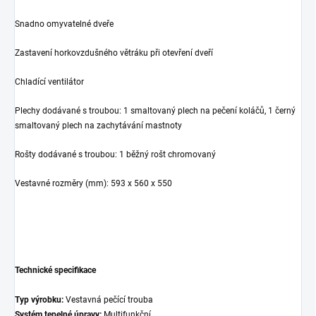
Snadno omyvatelné dveře
Zastavení horkovzdušného větráku při otevření dveří
Chladící ventilátor
Plechy dodávané s troubou: 1 smaltovaný plech na pečení koláčů, 1 černý
smaltovaný plech na zachytávání mastnoty
Rošty dodávané s troubou: 1 běžný rošt chromovaný
Vestavné rozměry (mm): 593 x 560 x 550
Technické specifikace
Typ výrobku:
Vestavná pečící trouba
Systém tepelné úpravy:
Multifunkční