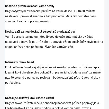
Snadné a přesné ovládání varné desky
Díky dotykovým ovládacím prvkům na varné desce LIR60430 můžete
nastavení upravovat snadno a bez problémů. Máte tak dostatek času
soustředit se na přípravu pokrmů.
Nechte vaši varnou desku, ať se postará o odsavač par
Varná deska s technologií Hob2Hood dokáže automaticky ovládat
nastavení odsavače par. Při vaření upravuje výkon odsávání v závislosti na
stupni ohřevu nebo počtu používaných varných zón.
Intenzivní ohřev, hned
Funkce PowerBoost zajistí při vaření okamžitou a intenzivní dávku tepla.
Ideální, když chcete rychle dokončit přípravu jídla. Voda se uvaří za méně
než 90 sekund a pánev na restování bude rozpálená přesně ve chvíli, kdy
potřebujete.
Načasujte si každý krok vašeho vaření
Díky časovači můžete lépe a pohodlněji načasovat průběh přípravy jídla.
Lze ho nastavit až na jednu hodinu, a pokud varnou desku zrovna