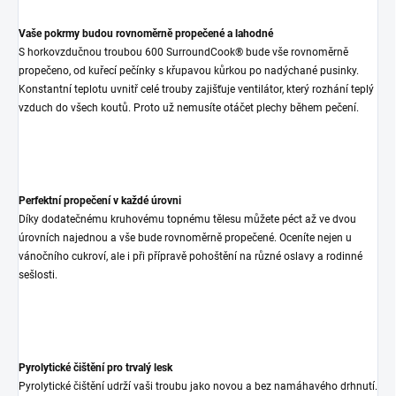
Vaše pokrmy budou rovnoměrně propečené a lahodné
S horkovzdučnou troubou 600 SurroundCook® bude vše rovnoměrně
propečeno, od kuřecí pečínky s křupavou kůrkou po nadýchané pusinky.
Konstantní teplotu uvnitř celé trouby zajišťuje ventilátor, který rozhání teplý
vzduch do všech koutů. Proto už nemusíte otáčet plechy během pečení.
Perfektní propečení v každé úrovni
Díky dodatečnému kruhovému topnému tělesu můžete péct až ve dvou
úrovních najednou a vše bude rovnoměrně propečené. Oceníte nejen u
vánočního cukroví, ale i při přípravě pohoštění na různé oslavy a rodinné
sešlosti.
Pyrolytické čištění pro trvalý lesk
Pyrolytické čištění udrží vaši troubu jako novou a bez namáhavého drhnutí.