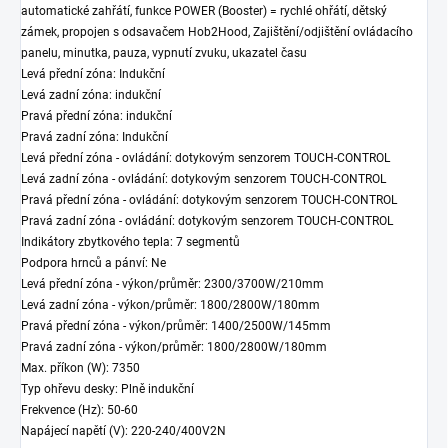
automatické zahřátí, funkce POWER (Booster) = rychlé ohřátí, dětský
zámek, propojen s odsavačem Hob2Hood, Zajištění/odjištění ovládacího
panelu, minutka, pauza, vypnutí zvuku, ukazatel času
Levá přední zóna: Indukční
Levá zadní zóna: indukční
Pravá přední zóna: indukční
Pravá zadní zóna: Indukční
Levá přední zóna - ovládání: dotykovým senzorem TOUCH-CONTROL
Levá zadní zóna - ovládání: dotykovým senzorem TOUCH-CONTROL
Pravá přední zóna - ovládání: dotykovým senzorem TOUCH-CONTROL
Pravá zadní zóna - ovládání: dotykovým senzorem TOUCH-CONTROL
Indikátory zbytkového tepla: 7 segmentů
Podpora hrnců a pánví: Ne
Levá přední zóna - výkon/průměr: 2300/3700W/210mm
Levá zadní zóna - výkon/průměr: 1800/2800W/180mm
Pravá přední zóna - výkon/průměr: 1400/2500W/145mm
Pravá zadní zóna - výkon/průměr: 1800/2800W/180mm
Max. příkon (W): 7350
Typ ohřevu desky: Plně indukční
Frekvence (Hz): 50-60
Napájecí napětí (V): 220-240/400V2N