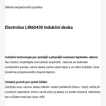
Dětská bezpečnostní pojistka
Electrolux LIR60430 Indukční deska
Indukční technologie pro rychlejší a přesnější nastavení tepelného výkonu
Na indukci rozehřejete své nádobí okamžitě. Jakmile se dotknete
ovládacího panelu, varná deska začne sálat teplo a ve velmi krátkém čase
dosáhne požadovaného stupně teploty.
Chladný povrch pro rychlé čištění
Udržujte svou varnou desku během vaření perfektně čistou. I když vaříte při
vysokých teplotách, mimo varné zóny je deska na dotek chladná. Nečistoty
tak můžete hned bez obav otřít.