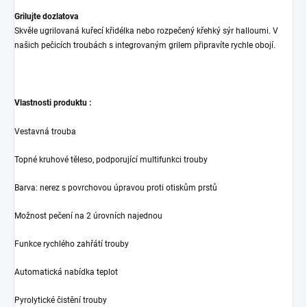
Grilujte dozlatova
Skvěle ugrilovaná kuřecí křidélka nebo rozpečený křehký sýr halloumi. V
našich pečicích troubách s integrovaným grilem připravíte rychle obojí.
Vlastnosti produktu :
Vestavná trouba
Topné kruhové těleso, podporující multifunkci trouby
Barva: nerez s povrchovou úpravou proti otiskům prstů
Možnost pečení na 2 úrovních najednou
Funkce rychlého zahřátí trouby
Automatická nabídka teplot
Pyrolytické čistění trouby