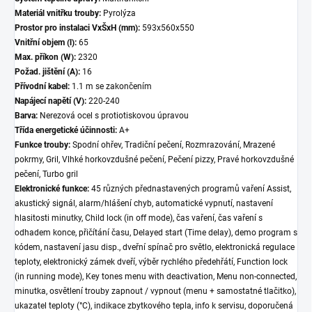
Materiál vnitřku trouby:
Pyrolýza
Prostor pro instalaci VxŠxH (mm):
593x560x550
Vnitřní objem (l):
65
Max. příkon (W):
2320
Požad. jištění (A):
16
Přívodní kabel:
1.1 m se zakončením
Napájecí napětí (V):
220-240
Barva:
Nerezová ocel s protiotiskovou úpravou
Třída energetické účinnosti:
A+
Funkce trouby:
Spodní ohřev, Tradiční pečení, Rozmrazování, Mrazené
pokrmy, Gril, Vlhké horkovzdušné pečení, Pečení pizzy, Pravé horkovzdušné
pečení, Turbo gril
Elektronické funkce:
45 různých přednastavených programů vaření Assist,
akustický signál, alarm/hlášení chyb, automatické vypnutí, nastavení
hlasitosti minutky, Child lock (in off mode), čas vaření, čas vaření s
odhadem konce, přičítání času, Delayed start (Time delay), demo program s
kódem, nastavení jasu disp., dveřní spínač pro světlo, elektronická regulace
teploty, elektronický zámek dveří, výběr rychlého předehřátí, Function lock
(in running mode), Key tones menu with deactivation, Menu non-connected,
minutka, osvětlení trouby zapnout / vypnout (menu + samostatné tlačitko),
ukazatel teploty (°C), indikace zbytkového tepla, info k servisu, doporučená