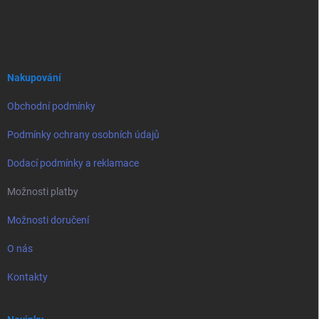
Z
á
p
a
t
í
Nakupování
Obchodní podmínky
Podmínky ochrany osobních údajů
Dodací podmínky a reklamace
Možnosti platby
Možnosti doručení
O nás
Kontakty