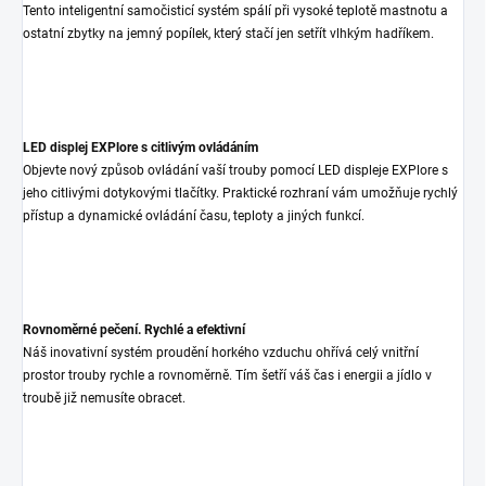
Tento inteligentní samočisticí systém spálí při vysoké teplotě mastnotu a
ostatní zbytky na jemný popílek, který stačí jen setřít vlhkým hadříkem.
LED displej EXPlore s citlivým ovládáním
Objevte nový způsob ovládání vaší trouby pomocí LED displeje EXPlore s
jeho citlivými dotykovými tlačítky. Praktické rozhraní vám umožňuje rychlý
přístup a dynamické ovládání času, teploty a jiných funkcí.
Rovnoměrné pečení. Rychlé a efektivní
Náš inovativní systém proudění horkého vzduchu ohřívá celý vnitřní
prostor trouby rychle a rovnoměrně. Tím šetří váš čas i energii a jídlo v
troubě již nemusíte obracet.