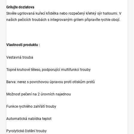
Grilujte dozlatova
Skvěle ugrilovaná kuřecí křidélka nebo rozpečený křehký sýr halloumi. V
našich pečicích troubách s integrovaným grilem připravíte rychle obojí.
Vlastnosti produktu :
Vestavná trouba
Topné kruhové těleso, podporující multifunkci trouby
Barva: nerez s povrchovou úpravou proti otiskům prstů
Možnost pečení na 2 úrovních najednou
Funkce rychlého zahřátí trouby
Automatická nabídka teplot
Pyrolytické čistění trouby