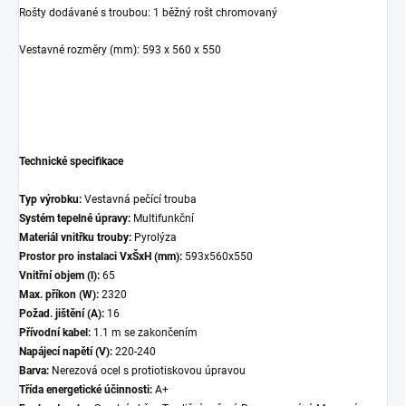
Rošty dodávané s troubou: 1 běžný rošt chromovaný
Vestavné rozměry (mm): 593 x 560 x 550
Technické specifikace
Typ výrobku:
Vestavná pečící trouba
Systém tepelné úpravy:
Multifunkční
Materiál vnitřku trouby:
Pyrolýza
Prostor pro instalaci VxŠxH (mm):
593x560x550
Vnitřní objem (l):
65
Max. příkon (W):
2320
Požad. jištění (A):
16
Přívodní kabel:
1.1 m se zakončením
Napájecí napětí (V):
220-240
Barva:
Nerezová ocel s protiotiskovou úpravou
Třída energetické účinnosti:
A+