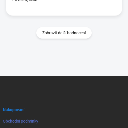
Zobrazit další hodnocení
Z
á
p
a
t
í
Nakupování
Obchodní podmínky