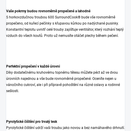
Vaše pokrmy budou rovnoměrně propečené a lahodné
S horkovzdučnou troubou 600 SurroundCook® bude vše rovnoměrně
propečeno, od kuřecí pečínky s křupavou kůrkou po nadýchané pusinky.
Konstantní teplotu uvnitř celé trouby zajišťuje ventilátor, který rozhání teplý
vzduch do všech koutů. Proto už nemusíte otáčet plechy během pečení.
Perfektní propečení v každé úrovni
Díky dodatečnému kruhovému topnému tělesu můžete péct až ve dvou
úrovních najednou a vše bude rovnoměrně propečené. Oceníte nejen u
vánočního cukroví, ale i při přípravě pohoštění na různé oslavy a rodinné
sešlosti.
Pyrolytické čištění pro trvalý lesk
Pyrolytické čištění udrží vaši troubu jako novou a bez namáhavého drhnutí.