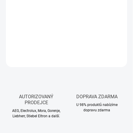
MŮŽEME
DORUČIT DO:
10.8.2026
−
+
Přidat do košíku
DETAILNÍ INFORMACE
ZEPTAT SE
HLÍDAT
AUTORIZOVANÝ
DOPRAVA ZDARMA
PRODEJCE
U 98% produktů nabízíme
dopravu zdarma
AEG, Electrolux, Mora, Gorenje,
Liebherr, Stiebel Eltron a další.