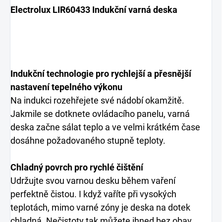
Electrolux LIR60433 Indukční varná deska
Indukční technologie pro rychlejší a přesnější
nastavení tepelného výkonu
Na indukci rozehřejete své nádobí okamžitě.
Jakmile se dotknete ovládacího panelu, varná
deska začne sálat teplo a ve velmi krátkém čase
dosáhne požadovaného stupně teploty.
Chladný povrch pro rychlé čištění
Udržujte svou varnou desku během vaření
perfektně čistou. I když vaříte při vysokých
teplotách, mimo varné zóny je deska na dotek
chladná. Nečistoty tak můžete ihned bez obav