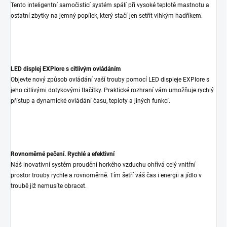
Tento inteligentní samočisticí systém spálí při vysoké teplotě mastnotu a
ostatní zbytky na jemný popílek, který stačí jen setřít vlhkým hadříkem.
LED displej EXPlore s citlivým ovládáním
Objevte nový způsob ovládání vaší trouby pomocí LED displeje EXPlore s
jeho citlivými dotykovými tlačítky. Praktické rozhraní vám umožňuje rychlý
přístup a dynamické ovládání času, teploty a jiných funkcí.
Rovnoměrné pečení. Rychlé a efektivní
Náš inovativní systém proudění horkého vzduchu ohřívá celý vnitřní
prostor trouby rychle a rovnoměrně. Tím šetří váš čas i energii a jídlo v
troubě již nemusíte obracet.