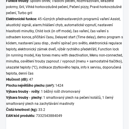
Funkce trouby:
Spodní ohřev, Tradiční pečení, Rozmrazování, Mrazené
pokrmy, Gril, Vlhké horkovzdušné pečení, Pečení pizzy, Pravé horkovzdušné
pečení, Turbo gril
Elektronické funkce:
45 různých přednastavených programů vaření Assist,
akustický signál, alarm/hlášení chyb, automatické vypnutí, nastavení
hlasitosti minutky, Child lock (in off mode), čas vaření, čas vaření s
odhadem konce, přičítání času, Delayed start (Time delay), demo program s
kódem, nastavení jasu disp., dveřní spínač pro světlo, elektronická regulace
teploty, elektronický zámek dveří, výběr rychlého předehřátí, Function lock
(in running mode), Key tones menu with deactivation, Menu non-connected,
minutka, osvětlení trouby zapnout / vypnout (menu + samostatné tlačitko),
ukazatel teploty (°C), indikace zbytkového tepla, info k servisu, doporučená
teplota, denní čas
Hlučnost (dB):
47
Plocha největšího plechu (cm²):
1424
Výbava trouby - rošty:
1 běžný rošt chromovaný
Výbava trouby - plechy:
1 smaltovaný plech na pečení koláčů, 1 černý
smaltovaný plech na zachytávání mastnoty
Čistá hmotnost (kg):
33.2
EAN kód produktu:
7332543884049