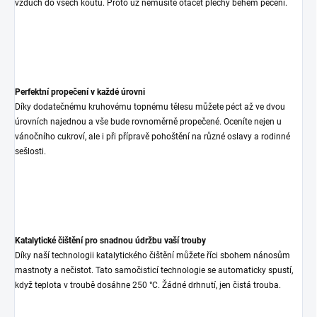
vzduch do všech koutů. Proto už nemusíte otáčet plechy během pečení.
Perfektní propečení v každé úrovni
Díky dodatečnému kruhovému topnému tělesu můžete péct až ve dvou
úrovních najednou a vše bude rovnoměrně propečené. Oceníte nejen u
vánočního cukroví, ale i při přípravě pohoštění na různé oslavy a rodinné
sešlosti.
Katalytické čištění pro snadnou údržbu vaší trouby
Díky naší technologii katalytického čištění můžete říci sbohem nánosům
mastnoty a nečistot. Tato samočisticí technologie se automaticky spustí,
když teplota v troubě dosáhne 250 °C. Žádné drhnutí, jen čistá trouba.