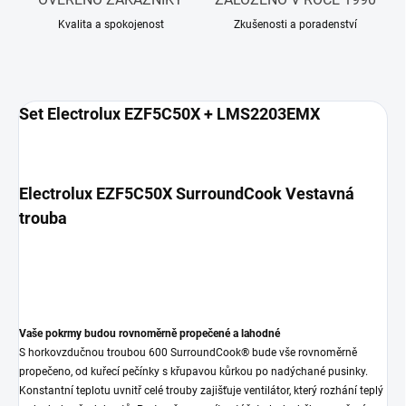
Kvalita a spokojenost
Zkušenosti a poradenství
Set Electrolux EZF5C50X + LMS2203EMX
Electrolux EZF5C50X SurroundCook Vestavná
trouba
Vaše pokrmy budou rovnoměrně propečené a lahodné
S horkovzdučnou troubou 600 SurroundCook® bude vše rovnoměrně
propečeno, od kuřecí pečínky s křupavou kůrkou po nadýchané pusinky.
Konstantní teplotu uvnitř celé trouby zajišťuje ventilátor, který rozhání teplý