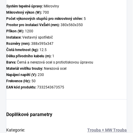
Systém tepelné úpravy:
Mikrovlny
Mikrovlnný výkon (W):
700
Počet výkonových stupňů pro mikrovlnný ohřev:
5
Prostor pro instalaci VxŠxH (mm):
380x560x350
Příkon (W):
1200
Instalace:
Vestavný spotřebič
Rozměry (mm):
388x595x347
Čistá hmotnost (kg):
12.5
Délka přívodního kabelu (m):
1
Barva:
Černá a nerezová ocel s protiotiskovou úpravou
Materiál vnitřku trouby:
Nerezová ocel
Napájecí napětí (V):
230
Frekvence (Hz):
50
EAN kód produktu:
7332543673575
Doplňkové parametry
Kategorie
:
Trouba + MW Trouba