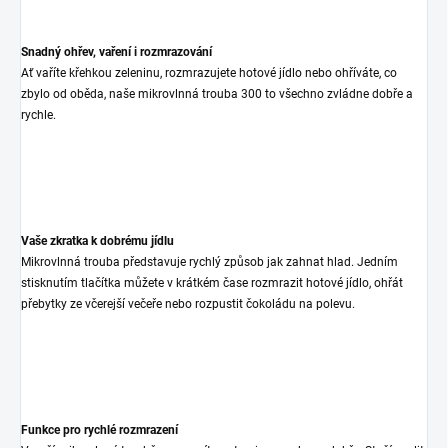
Snadný ohřev, vaření i rozmrazování
Ať vaříte křehkou zeleninu, rozmrazujete hotové jídlo nebo ohříváte, co
zbylo od oběda, naše mikrovlnná trouba 300 to všechno zvládne dobře a
rychle.
Vaše zkratka k dobrému jídlu
Mikrovlnná trouba představuje rychlý způsob jak zahnat hlad. Jedním
stisknutím tlačítka můžete v krátkém čase rozmrazit hotové jídlo, ohřát
přebytky ze včerejší večeře nebo rozpustit čokoládu na polevu.
Funkce pro rychlé rozmrazení