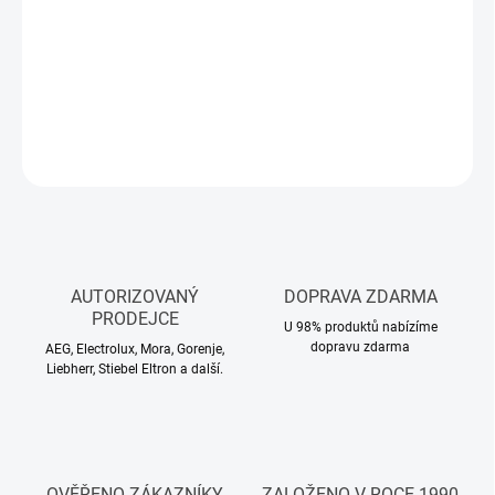
−
+
Přidat do košíku
DETAILNÍ INFORMACE
ZEPTAT SE
HLÍDAT
AUTORIZOVANÝ
DOPRAVA ZDARMA
PRODEJCE
U 98% produktů nabízíme
dopravu zdarma
AEG, Electrolux, Mora, Gorenje,
Liebherr, Stiebel Eltron a další.
OVĚŘENO ZÁKAZNÍKY
ZALOŽENO V ROCE 1990