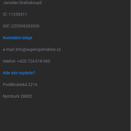
Jaroslav Drahokoupil
IČ: 11259311
DIČ: CZ5509292030
Kontaktní údaje
e-mail: info@superspotrebice.cz
telefon: +420 724 018 060
Kde nás najdete?
Poděbradská 2216
Nymburk 28802