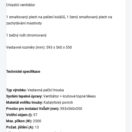
Chladící ventilátor
1 smaltovaný plech na pečení koláčů, 1 černý smaltovaný plech na
zachytávání mastnoty
1 bežný rošt chromovaný
Vestavné rozměry (mm): 593 x 560 x 550
Technické specifikace
Typ výrobku:
Vestavná pečící trouba
Systém tepelné úpravy:
Ventilátor + kruhové topné těleso
Materiál vnitřku trouby:
Katalytický povrch
Prostor pro instalaci VxŠxH (mm):
593x560x550
Vnitřní objem (l):
57
Max. příkon (W):
2500
Požad. jištění (A):
13