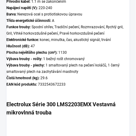
Přívodní kabel:
1.1 m se zakončením
Napájecí napětí (V):
220-240
Barva:
Nerezová ocel s protiotiskovou úpravou
Třída energetické účinnosti:
A
Funkce trouby:
Spodní ohřev, Tradiční pečení, Rozmrazování, Rychlý gril,
Gril, Vlhké horkovzdušné pečení, Pravé horkovzdušné pečení
Elektronické funkce:
konec, minutka, čas, akustický signál, trvání
Hlučnost (dB):
47
Plocha největšího plechu (cm²):
1130
Výbava trouby - rošty:
1 bežný rošt chromovaný
Výbava trouby - plechy:
1 smaltovaný plech na pečení koláčů, 1 černý
smaltovaný plech na zachytávání mastnoty
Čistá hmotnost (kg):
29.6
EAN kód produktu:
7332543672233
Electrolux Série 300 LMS2203EMX Vestavná
mikrovlnná trouba