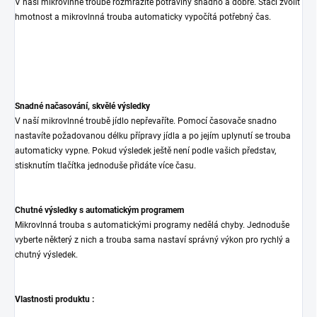
V naší mikrovlnné troubě rozmrazíte potraviny snadno a dobře. Stačí zvolit
hmotnost a mikrovlnná trouba automaticky vypočítá potřebný čas.
Snadné načasování, skvělé výsledky
V naší mikrovlnné troubě jídlo nepřevaříte. Pomocí časovače snadno
nastavíte požadovanou délku přípravy jídla a po jejím uplynutí se trouba
automaticky vypne. Pokud výsledek ještě není podle vašich představ,
stisknutím tlačítka jednoduše přidáte více času.
Chutné výsledky s automatickým programem
Mikrovlnná trouba s automatickými programy nedělá chyby. Jednoduše
vyberte některý z nich a trouba sama nastaví správný výkon pro rychlý a
chutný výsledek.
Vlastnosti produktu :