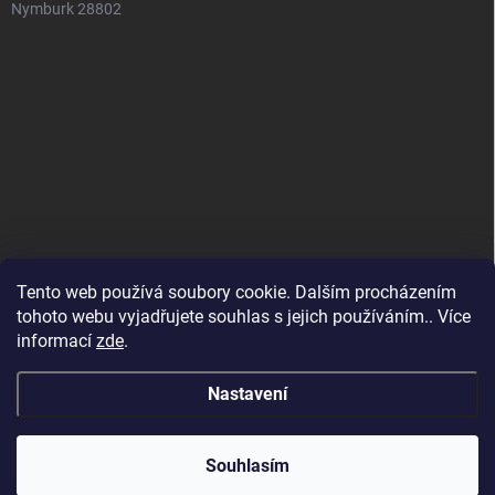
Nymburk 28802
Tento web používá soubory cookie. Dalším procházením
tohoto webu vyjadřujete souhlas s jejich používáním.. Více
informací
zde
.
Nastavení
Copyright 2026
SuperSpotřebiče
. Všechna práva vyhrazena.
Souhlasím
Vytvořil Shoptet