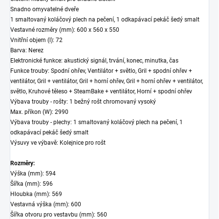
Snadno omyvatelné dveře
1 smaltovaný koláčový plech na pečení, 1 odkapávací pekáč šedý smalt
Vestavné rozměry (mm): 600 x 560 x 550
Vnitřní objem (l): 72
Barva: Nerez
Elektronické funkce: akustický signál, trvání, konec, minutka, čas
Funkce trouby: Spodní ohřev, Ventilátor + světlo, Gril + spodní ohřev +
ventilátor, Gril + ventilátor, Gril + horní ohřev, Gril + horní ohřev + ventilátor,
světlo, Kruhové těleso + SteamBake + ventilátor, Horní + spodní ohřev
Výbava trouby - rošty: 1 bežný rošt chromovaný vysoký
Max. příkon (W): 2990
Výbava trouby - plechy: 1 smaltovaný koláčový plech na pečení, 1
odkapávací pekáč šedý smalt
Výsuvy ve výbavě: Kolejnice pro rošt
Rozměry:
Výška (mm): 594
Šířka (mm): 596
Hloubka (mm): 569
Vestavná výška (mm): 600
Šířka otvoru pro vestavbu (mm): 560