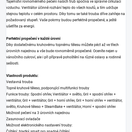
Tajemství rovnoměrného pečení našich trub spočívá ve správné cirkulaci
vzduchu. Ventilátor účinně rozhání teplo do všech koutů, a tím udržuje
stejnou teplotu v celém prostoru. Díky tomu se také trouba dříve zahřeje na
požadovaný stupeň. Vaše pokrmy budou perfektně propečené, a ještě
ušetříte za energii.
Perfektní propečení v každé úrovni
Díky dodatečnému kruhovému topnému tělesu můžete péct až ve třech
úrovních najednou a vše bude rovnoměrně propečené. Oceníte nejen u
vánočního cukroví, ale i při přípravě pohoštění na různé oslavy a rodinné
sešlosti.
Vlastnosti produktu:
Vestavná trouba
Topné kruhové těleso, podporující multifunkci trouby
Funkce trouby: Spodní ohřev, Ventilátor + světlo, Gril + spodní ohřev +
ventilátor, Gril + ventilátor, Gril + horní ohřev, Gril + horní ohřev + ventilátor,
světlo, Kruhové těleso + SteamBake + ventilátor, Horní + spodní ohřev
Možnost pečení na 3 úrovních najednou
Zasunovací ovladače
Možnost elektronického nastavení trouby:
Čištění: hladký smalt pro snadné čištění