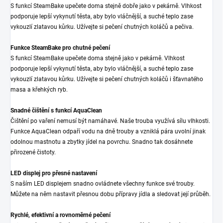
S funkcí SteamBake upečete doma stejně dobře jako v pekárně. Vlhkost
podporuje lepší vykynutí těsta, aby bylo vláčnější, a suché teplo zase
vykouzlí zlatavou kůrku. Užívejte si pečení chutných koláčů a pečiva.
Funkce SteamBake pro chutné pečení
S funkcí SteamBake upečete doma stejně jako v pekárně. Vlhkost
podporuje lepší vykynutí těsta, aby bylo vláčnější, a suché teplo zase
vykouzlí zlatavou kůrku. Užívejte si pečení chutných koláčů i šťavnatého
masa a křehkých ryb.
Snadné čištění s funkcí AquaClean
Čištění po vaření nemusí být namáhavé. Naše trouba využívá sílu vlhkosti.
Funkce AquaClean odpaří vodu na dně trouby a vzniklá pára uvolní jinak
odolnou mastnotu a zbytky jídel na povrchu. Snadno tak dosáhnete
přirozené čistoty.
LED displej pro přesné nastavení
S naším LED displejem snadno ovládnete všechny funkce své trouby.
Můžete na něm nastavit přesnou dobu přípravy jídla a sledovat její průběh.
Rychlé, efektivní a rovnoměrné pečení