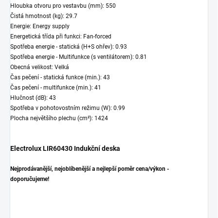
Hloubka otvoru pro vestavbu (mm): 550
Čistá hmotnost (kg): 29.7
Energie: Energy supply
Energetická třída při funkci: Fan-forced
Spotřeba energie - statická (H+S ohřev): 0.93
Spotřeba energie - Multifunkce (s ventilátorem): 0.81
Obecná velikost: Velká
Čas pečení - statická funkce (min.): 43
Čas pečení - multifunkce (min.): 41
Hlučnost (dB): 43
Spotřeba v pohotovostním režimu (W): 0.99
Plocha největšího plechu (cm²): 1424
Electrolux LIR60430 Indukční deska
Nejprodávanější, nejoblíbenější a nejlepší poměr cena/výkon -
doporučujeme!