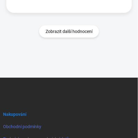
Zobrazit další hodnocení
Z
á
p
a
t
í
Nakupování
Obchodní podmínky