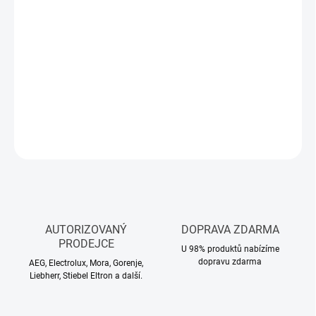
MŮŽEME
DORUČIT DO:
12.8.2026
−
+
Přidat do košíku
DETAILNÍ INFORMACE
ZEPTAT SE
HLÍDAT
AUTORIZOVANÝ
DOPRAVA ZDARMA
PRODEJCE
U 98% produktů nabízíme
dopravu zdarma
AEG, Electrolux, Mora, Gorenje,
Liebherr, Stiebel Eltron a další.