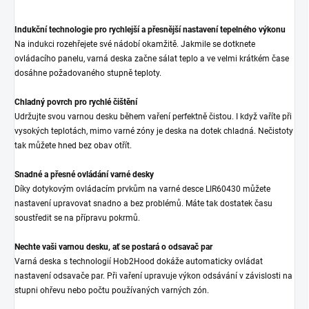
Indukční technologie pro rychlejší a přesnější nastavení tepelného výkonu
Na indukci rozehřejete své nádobí okamžitě. Jakmile se dotknete
ovládacího panelu, varná deska začne sálat teplo a ve velmi krátkém čase
dosáhne požadovaného stupně teploty.
Chladný povrch pro rychlé čištění
Udržujte svou varnou desku během vaření perfektně čistou. I když vaříte při
vysokých teplotách, mimo varné zóny je deska na dotek chladná. Nečistoty
tak můžete hned bez obav otřít.
Snadné a přesné ovládání varné desky
Díky dotykovým ovládacím prvkům na varné desce LIR60430 můžete
nastavení upravovat snadno a bez problémů. Máte tak dostatek času
soustředit se na přípravu pokrmů.
Nechte vaši varnou desku, ať se postará o odsavač par
Varná deska s technologií Hob2Hood dokáže automaticky ovládat
nastavení odsavače par. Při vaření upravuje výkon odsávání v závislosti na
stupni ohřevu nebo počtu používaných varných zón.