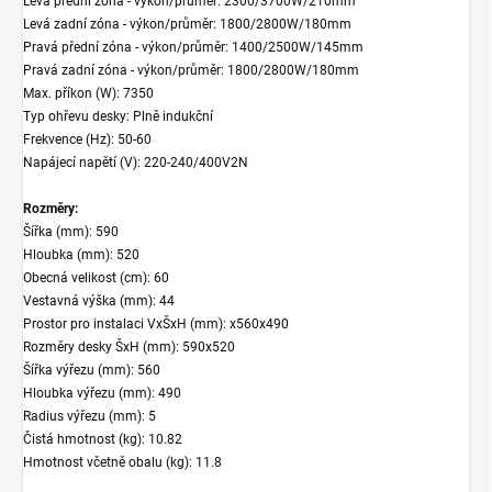
Levá přední zóna - výkon/průměr: 2300/3700W/210mm
Levá zadní zóna - výkon/průměr: 1800/2800W/180mm
Pravá přední zóna - výkon/průměr: 1400/2500W/145mm
Pravá zadní zóna - výkon/průměr: 1800/2800W/180mm
Max. příkon (W): 7350
Typ ohřevu desky: Plně indukční
Frekvence (Hz): 50-60
Napájecí napětí (V): 220-240/400V2N
Rozměry:
Šířka (mm): 590
Hloubka (mm): 520
Obecná velikost (cm): 60
Vestavná výška (mm): 44
Prostor pro instalaci VxŠxH (mm): x560x490
Rozměry desky ŠxH (mm): 590x520
Šířka výřezu (mm): 560
Hloubka výřezu (mm): 490
Radius výřezu (mm): 5
Čistá hmotnost (kg): 10.82
Hmotnost včetně obalu (kg): 11.8