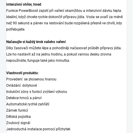
Intenzivní ohřev, hned
Funkce PowerBoost zajistí při vaření okamžitou a intenzivní dávku tepla.
Ideální, když chcete rychle dokončit přípravu jídla. Voda se uvaří za méně
než 90 sekund a pánev na restování bude rozpálená přesně ve chvíli, kdy
potřebujete.
Načasujte si každý krok vašeho vaření
Díky časovači můžete lépe a pohodlněji načasovat průběh přípravy jídla.
Lze ho nastavit až na jednu hodinu, a pokud varnou desku zrovna
nepoužíváte, funguje také jako minutka.
Vlastnosti produktu:
Provedení: se zkosenou hranou
Ovládání: dotykové
Indukční zóny s funkcí zvýšení výkonu
Detekce hrnců a pánví
Automatické rychlé zahřátí
Zámek funkcí
Dětská pojistka
Zvukový signál
Jednoduchá instalace pomocí příchytek