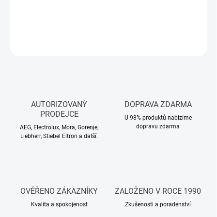
DETAILNÍ INFORMACE
ZEPTAT SE
HLÍDAT
AUTORIZOVANÝ
DOPRAVA ZDARMA
PRODEJCE
U 98% produktů nabízíme
dopravu zdarma
AEG, Electrolux, Mora, Gorenje,
Liebherr, Stiebel Eltron a další.
OVĚŘENO ZÁKAZNÍKY
ZALOŽENO V ROCE 1990
Kvalita a spokojenost
Zkušenosti a poradenství