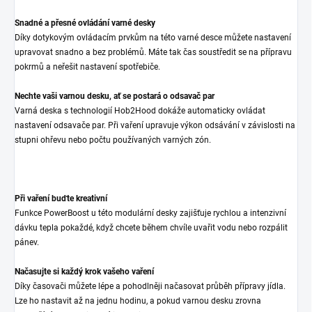
Snadné a přesné ovládání varné desky
Díky dotykovým ovládacím prvkům na této varné desce můžete nastavení
upravovat snadno a bez problémů. Máte tak čas soustředit se na přípravu
pokrmů a neřešit nastavení spotřebiče.
Nechte vaši varnou desku, ať se postará o odsavač par
Varná deska s technologií Hob2Hood dokáže automaticky ovládat
nastavení odsavače par. Při vaření upravuje výkon odsávání v závislosti na
stupni ohřevu nebo počtu používaných varných zón.
Při vaření buďte kreativní
Funkce PowerBoost u této modulární desky zajišťuje rychlou a intenzivní
dávku tepla pokaždé, když chcete během chvíle uvařit vodu nebo rozpálit
pánev.
Načasujte si každý krok vašeho vaření
Díky časovači můžete lépe a pohodlněji načasovat průběh přípravy jídla.
Lze ho nastavit až na jednu hodinu, a pokud varnou desku zrovna