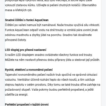
podporuje lepší vykynutí těsta, aby bylo vláčnější, a suché teplo zase
vykouzlí zlatavou kůrku. Užívejte si pečení chutných koláčů i šťavnatého
masa a křehkých ryb.
Snadné čištění s funkcí AquaClean
Čištění po vaření nemusí být namáhavé. Naše trouba využívá sílu vlhkosti.
Funkce AquaClean odpaří vodu na dně trouby a vzniklá pára uvolní jinak
odolnou mastnotu a zbytky jídel na povrchu. Snadno tak dosáhnete
přirozené čistoty.
LED displej pro přesné nastavení
S naším LED displejem snadno ovládnete všechny funkce své trouby.
Můžete na něm nastavit přesnou dobu přípravy jídla a sledovat její průběh.
Rychlé, efektivní a rovnoměrné pečení
Tajemství rovnoměrného pečení našich trub spočívá ve správné cirkulaci
vzduchu. Ventilátor účinně rozhání teplo do všech koutů, a tím udržuje
stejnou teplotu v celém prostoru. Díky tomu se také trouba dříve zahřeje na
požadovaný stupeň. Vaše pokrmy budou perfektně propečené, a ještě
ušetříte za energii.
Perfektní propečení v každé úrovni