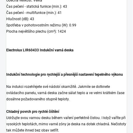
Obecná velikost: Velká
Čas pečení - statická funkce (min.): 43
Čas pečení - multifunkce (min.): 41
Hlučnost (dB): 43
Spotřeba v pohotovostním režimu (W): 0.99
Plocha největšího plechu (cm²): 1424
Electrolux LIR60433 Indukční varná deska
Indukční technologie pro rychlejší a přesnější nastavení tepelného výkonu
Na indukci rozehřejete své nádobí okamžitě. Jakmile se dotknete
ovládacího panelu, varná deska začne sálat teplo a ve velmi krátkém čase
dosáhne požadovaného stupně teploty.
Chladný povrch pro rychlé čištění
Udržujte svou varnou desku během vaření perfektně čistou. I když vaříte při
vysokých teplotách, mimo varné zóny je deska na dotek chladná. Nečistoty
tak můžete ihned bez obav setřít.