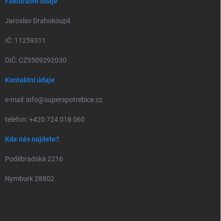
Fakturační údaje
Jaroslav Drahokoupil
IČ: 11259311
DIČ: CZ5509292030
Kontaktní údaje
e-mail: info@superspotrebice.cz
telefon: +420 724 018 060
Kde nás najdete?
Poděbradská 2216
Nymburk 28802