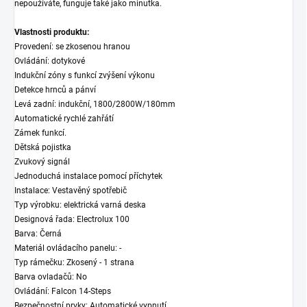
nepoužíváte, funguje také jako minutka.
Vlastnosti produktu:
Provedení: se zkosenou hranou
Ovládání: dotykové
Indukční zóny s funkcí zvýšení výkonu
Detekce hrnců a pánví
Levá zadní: indukční, 1800/2800W/180mm
Automatické rychlé zahřátí
Zámek funkcí.
Dětská pojistka
Zvukový signál
Jednoduchá instalace pomocí příchytek
Instalace: Vestavěný spotřebič
Typ výrobku: elektrická varná deska
Designová řada: Electrolux 100
Barva: Černá
Materiál ovládacího panelu: -
Typ rámečku: Zkosený - 1 strana
Barva ovladačů: No
Ovládání: Falcon 14-Steps
Bezpečnostní prvky: Automatické vypnutí