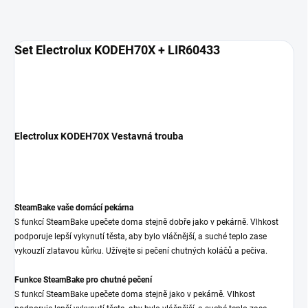
Set Electrolux KODEH70X + LIR60433
Electrolux KODEH70X Vestavná trouba
SteamBake vaše domácí pekárna
S funkcí SteamBake upečete doma stejně dobře jako v pekárně. Vlhkost
podporuje lepší vykynutí těsta, aby bylo vláčnější, a suché teplo zase
vykouzlí zlatavou kůrku. Užívejte si pečení chutných koláčů a pečiva.
Funkce SteamBake pro chutné pečení
S funkcí SteamBake upečete doma stejně jako v pekárně. Vlhkost