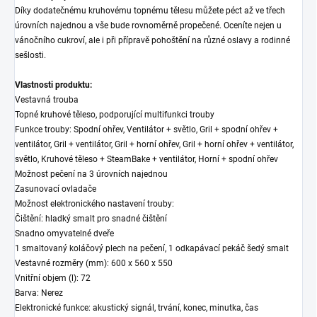
Díky dodatečnému kruhovému topnému tělesu můžete péct až ve třech
úrovních najednou a vše bude rovnoměrně propečené. Oceníte nejen u
vánočního cukroví, ale i při přípravě pohoštění na různé oslavy a rodinné
sešlosti.
Vlastnosti produktu:
Vestavná trouba
Topné kruhové těleso, podporující multifunkci trouby
Funkce trouby: Spodní ohřev, Ventilátor + světlo, Gril + spodní ohřev +
ventilátor, Gril + ventilátor, Gril + horní ohřev, Gril + horní ohřev + ventilátor,
světlo, Kruhové těleso + SteamBake + ventilátor, Horní + spodní ohřev
Možnost pečení na 3 úrovních najednou
Zasunovací ovladače
Možnost elektronického nastavení trouby:
Čištění: hladký smalt pro snadné čištění
Snadno omyvatelné dveře
1 smaltovaný koláčový plech na pečení, 1 odkapávací pekáč šedý smalt
Vestavné rozměry (mm): 600 x 560 x 550
Vnitřní objem (l): 72
Barva: Nerez
Elektronické funkce: akustický signál, trvání, konec, minutka, čas