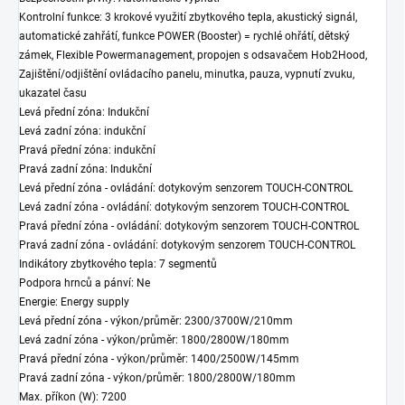
Kontrolní funkce: 3 krokové využití zbytkového tepla, akustický signál,
automatické zahřátí, funkce POWER (Booster) = rychlé ohřátí, dětský
zámek, Flexible Powermanagement, propojen s odsavačem Hob2Hood,
Zajištění/odjištění ovládacího panelu, minutka, pauza, vypnutí zvuku,
ukazatel času
Levá přední zóna: Indukční
Levá zadní zóna: indukční
Pravá přední zóna: indukční
Pravá zadní zóna: Indukční
Levá přední zóna - ovládání: dotykovým senzorem TOUCH-CONTROL
Levá zadní zóna - ovládání: dotykovým senzorem TOUCH-CONTROL
Pravá přední zóna - ovládání: dotykovým senzorem TOUCH-CONTROL
Pravá zadní zóna - ovládání: dotykovým senzorem TOUCH-CONTROL
Indikátory zbytkového tepla: 7 segmentů
Podpora hrnců a pánví: Ne
Energie: Energy supply
Levá přední zóna - výkon/průměr: 2300/3700W/210mm
Levá zadní zóna - výkon/průměr: 1800/2800W/180mm
Pravá přední zóna - výkon/průměr: 1400/2500W/145mm
Pravá zadní zóna - výkon/průměr: 1800/2800W/180mm
Max. příkon (W): 7200