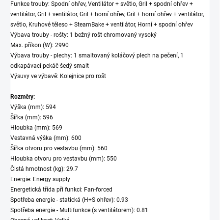
Funkce trouby: Spodní ohřev, Ventilátor + světlo, Gril + spodní ohřev +
ventilátor, Gril + ventilátor, Gril + horní ohřev, Gril + horní ohřev + ventilátor,
světlo, Kruhové těleso + SteamBake + ventilátor, Horní + spodní ohřev
Výbava trouby - rošty: 1 bežný rošt chromovaný vysoký
Max. příkon (W): 2990
Výbava trouby - plechy: 1 smaltovaný koláčový plech na pečení, 1
odkapávací pekáč šedý smalt
Výsuvy ve výbavě: Kolejnice pro rošt
Rozměry:
Výška (mm): 594
Šířka (mm): 596
Hloubka (mm): 569
Vestavná výška (mm): 600
Šířka otvoru pro vestavbu (mm): 560
Hloubka otvoru pro vestavbu (mm): 550
Čistá hmotnost (kg): 29.7
Energie: Energy supply
Energetická třída při funkci: Fan-forced
Spotřeba energie - statická (H+S ohřev): 0.93
Spotřeba energie - Multifunkce (s ventilátorem): 0.81