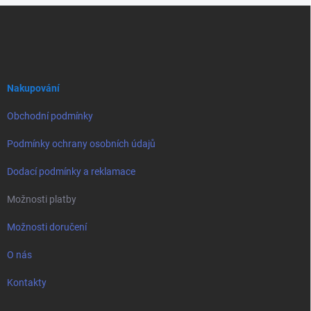
Z
á
p
a
t
í
Nakupování
Obchodní podmínky
Podmínky ochrany osobních údajů
Dodací podmínky a reklamace
Možnosti platby
Možnosti doručení
O nás
Kontakty