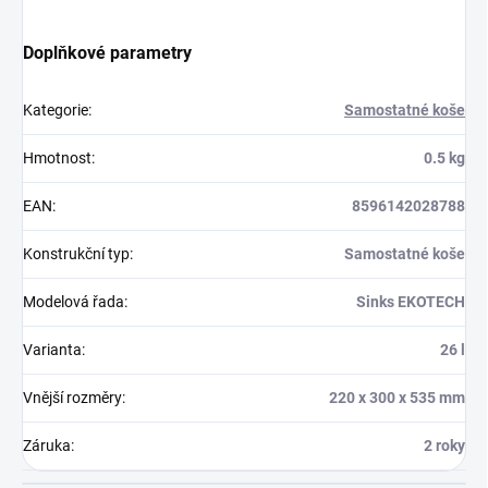
Doplňkové parametry
Kategorie
:
Samostatné koše
Hmotnost
:
0.5 kg
EAN
:
8596142028788
Konstrukční typ
:
Samostatné koše
Modelová řada
:
Sinks EKOTECH
Varianta
:
26 l
Vnější rozměry
:
220 x 300 x 535 mm
Záruka
:
2 roky