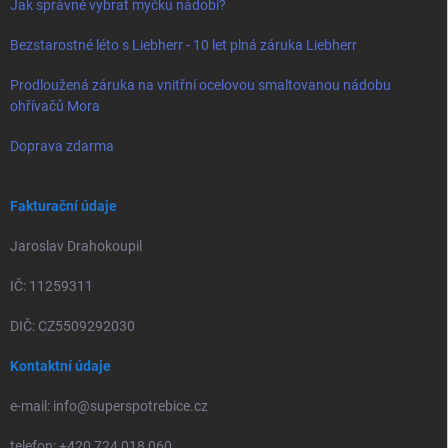
Jak správně vybrat myčku nádobí?
Bezstarostné léto s Liebherr - 10 let plná záruka Liebherr
Prodloužená záruka na vnitřní ocelovou smaltovanou nádobu
ohřívačů Mora
Doprava zdarma
Fakturační údaje
Jaroslav Drahokoupil
IČ: 11259311
DIČ: CZ5509292030
Kontaktní údaje
e-mail: info@superspotrebice.cz
telefon: +420 724 018 060