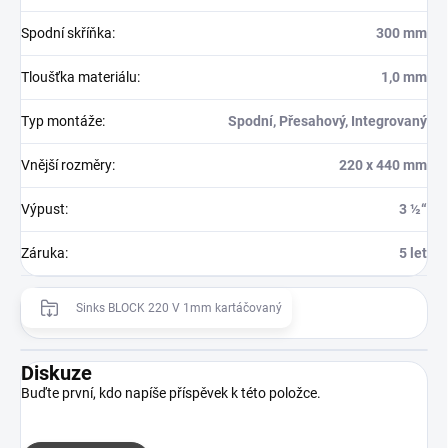
Spodní skříňka
:
300 mm
Tloušťka materiálu
:
1,0 mm
Typ montáže
:
Spodní, Přesahový, Integrovaný
Vnější rozměry
:
220 x 440 mm
Výpust
:
3 ½“
Záruka
:
5 let
Sinks BLOCK 220 V 1mm kartáčovaný
Diskuze
Buďte první, kdo napíše příspěvek k této položce.