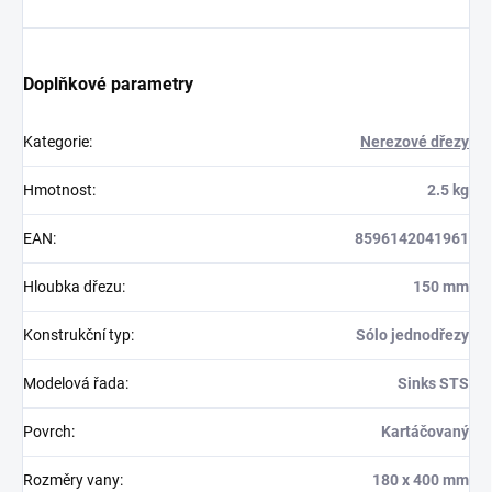
Doplňkové parametry
Kategorie
:
Nerezové dřezy
Hmotnost
:
2.5 kg
EAN
:
8596142041961
Hloubka dřezu
:
150 mm
Konstrukční typ
:
Sólo jednodřezy
Modelová řada
:
Sinks STS
Povrch
:
Kartáčovaný
Rozměry vany
:
180 x 400 mm