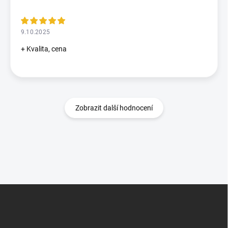
9.10.2025
+ Kvalita, cena
Zobrazit další hodnocení
Z
á
p
a