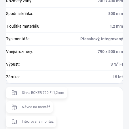
Rozměry vany
:
740 x 400 mm
Spodní skříňka
:
800 mm
Tloušťka materiálu
:
1,2 mm
Typ montáže
:
Přesahový, Integrovaný
Vnější rozměry
:
790 x 505 mm
Výpust
:
3 ½“ FI
Záruka
:
15 let
Sinks BOXER 790 FI 1,2mm
Návod na montáž
Integrovaná montáž