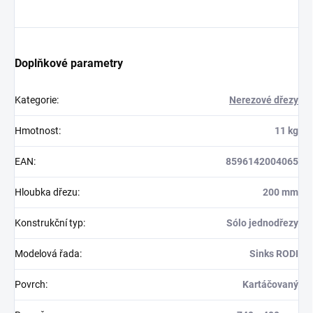
Doplňkové parametry
Kategorie
:
Nerezové dřezy
Hmotnost
:
11 kg
EAN
:
8596142004065
Hloubka dřezu
:
200 mm
Konstrukční typ
:
Sólo jednodřezy
Modelová řada
:
Sinks RODI
Povrch
:
Kartáčovaný