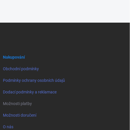
Z
á
p
a
t
í
Nakupování
Obchodní podmínky
Podmínky ochrany osobních údajů
Dodací podmínky a reklamace
Možnosti platby
Možnosti doručení
O nás