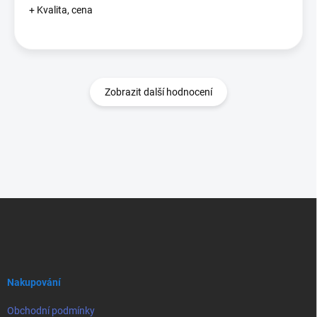
+ Kvalita, cena
Zobrazit další hodnocení
Z
á
p
a
t
í
Nakupování
Obchodní podmínky