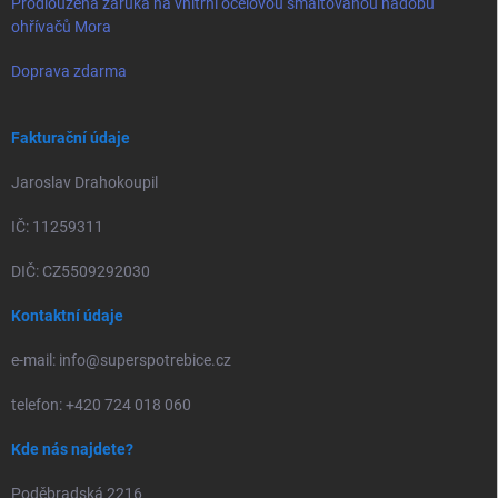
Prodloužená záruka na vnitřní ocelovou smaltovanou nádobu
ohřívačů Mora
Doprava zdarma
Fakturační údaje
Jaroslav Drahokoupil
IČ: 11259311
DIČ: CZ5509292030
Kontaktní údaje
e-mail: info@superspotrebice.cz
telefon: +420 724 018 060
Kde nás najdete?
Poděbradská 2216