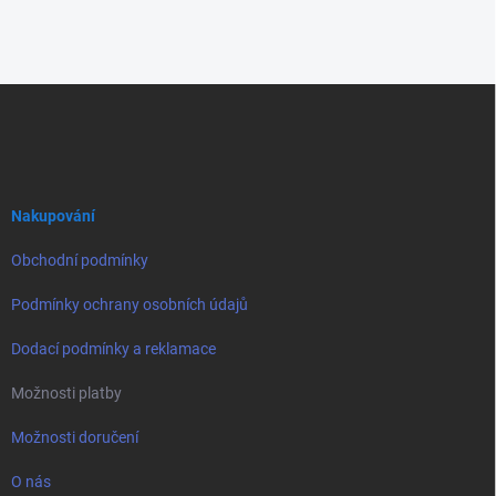
Z
á
p
a
t
í
Nakupování
Obchodní podmínky
Podmínky ochrany osobních údajů
Dodací podmínky a reklamace
Možnosti platby
Možnosti doručení
O nás