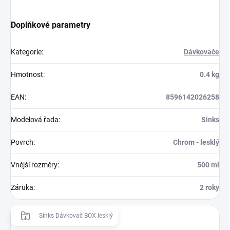
Doplňkové parametry
Kategorie
:
Dávkovače
Hmotnost
:
0.4 kg
EAN
:
8596142026258
Modelová řada
:
Sinks
Povrch
:
Chrom - lesklý
Vnější rozměry
:
500 ml
Záruka
:
2 roky
Sinks Dávkovač BOX lesklý