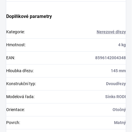
Doplňkové parametry
Kategorie
:
Nerezové dřezy
Hmotnost
:
4 kg
EAN
:
8596142004348
Hloubka dřezu
:
145 mm
Konstrukční typ
:
Dvoudřezy
Modelová řada
:
Sinks RODI
Orientace
:
Otočný
Povrch
:
Matný