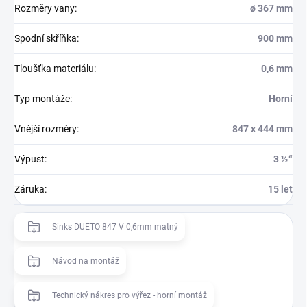
Rozměry vany
:
ø 367 mm
Spodní skříňka
:
900 mm
Tloušťka materiálu
:
0,6 mm
Typ montáže
:
Horní
Vnější rozměry
:
847 x 444 mm
Výpust
:
3 ½“
Záruka
:
15 let
Sinks DUETO 847 V 0,6mm matný
Návod na montáž
Technický nákres pro výřez - horní montáž