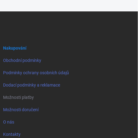
Z
á
p
a
t
í
Nakupování
Obchodní podmínky
Podmínky ochrany osobních údajů
Dodací podmínky a reklamace
Možnosti platby
Možnosti doručení
O nás
Kontakty