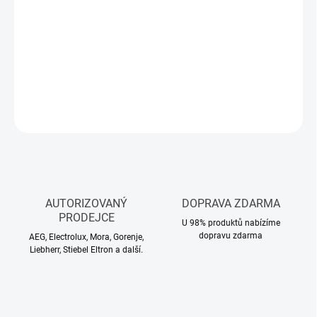
Výpusť s přepadem
Sifon pro úsporu místa s odbočkou na myčku
Montážní materiál
DETAILNÍ INFORMACE
ZEPTAT SE
HLÍDAT
AUTORIZOVANÝ
DOPRAVA ZDARMA
PRODEJCE
U 98% produktů nabízíme
dopravu zdarma
AEG, Electrolux, Mora, Gorenje,
Liebherr, Stiebel Eltron a další.