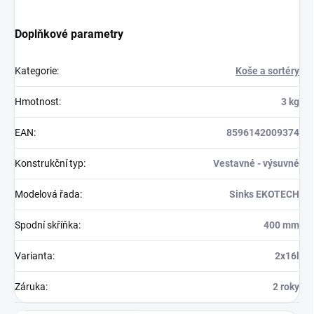
Doplňkové parametry
Kategorie
:
Koše a sortéry
Hmotnost
:
3 kg
EAN
:
8596142009374
Konstrukční typ
:
Vestavné - výsuvné
Modelová řada
:
Sinks EKOTECH
Spodní skříňka
:
400 mm
Varianta
:
2x16l
Záruka
:
2 roky