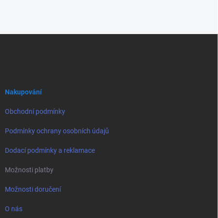
Z
á
p
a
t
í
Nakupování
Obchodní podmínky
Podmínky ochrany osobních údajů
Dodací podmínky a reklamace
Možnosti platby
Možnosti doručení
O nás