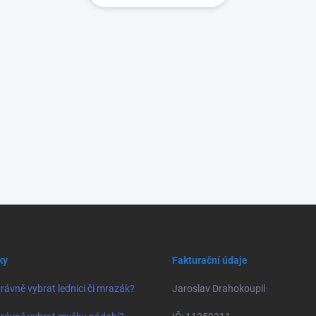
ky
Fakturační údaje
rávně vybrat lednici či mrazák?
Jaroslav Drahokoupil