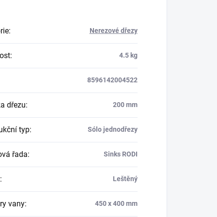
rie
:
Nerezové dřezy
ost
:
4.5 kg
8596142004522
a dřezu
:
200 mm
ukční typ
:
Sólo jednodřezy
vá řada
:
Sinks RODI
:
Leštěný
ry vany
:
450 x 400 mm