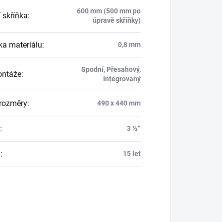
600 mm (500 mm po
 skříňka
:
úpravě skříňky)
ka materiálu
:
0,8 mm
Spodní, Přesahový,
ontáže
:
Integrovaný
 rozměry
:
490 x 440 mm
:
3 ½“
a
:
15 let