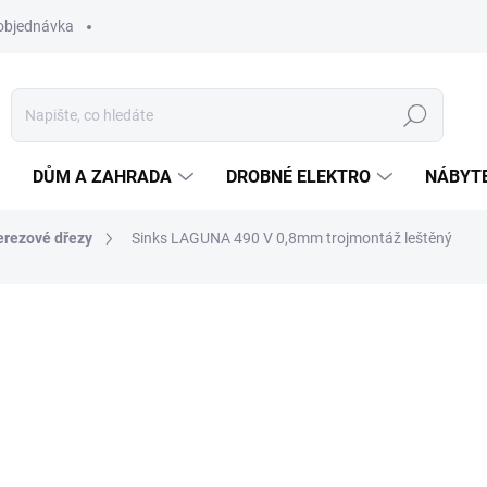
objednávka
Hledat
DŮM A ZAHRADA
DROBNÉ ELEKTRO
NÁBYT
erezové dřezy
Sinks LAGUNA 490 V 0,8mm trojmontáž leštěný
ní
ZNAČKA:
SINKS
4 579 Kč
Měrná
SKLADEM
cena:
MŮŽEME DORUČIT DO:
10.8.2
−
+