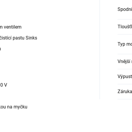
Spodní
Tloušť
m ventilem
istící pastu Sinks
Typ m
ů
Vnější
Výpust
0 V
Záruk
kou na myčku