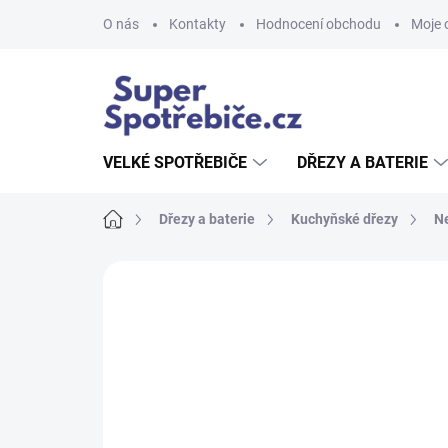
Přejít
O nás
Kontakty
Hodnocení obchodu
Moje 
na
obsah
VELKÉ SPOTŘEBIČE
DŘEZY A BATERIE
Domů
Dřezy a baterie
Kuchyňské dřezy
N
Neohodnoceno
Podrobnosti hodnoce