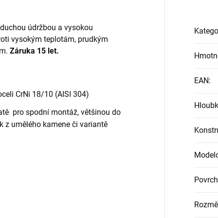
noduchou údržbou a vysokou
Katego
proti vysokým teplotám, prudkým
ům.
Záruka 15 let.
Hmotn
EAN
:
eli CrNi 18/10 (AISI 304)
Hloubk
tě pro spodní montáž, většinou do
k z umělého kamene či variantě
Konstr
Modelo
Povrch
Rozmě