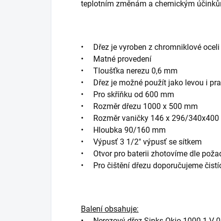
teplotním změnám a chemickým účinků
• Dřez je vyroben z chromniklové oceli 
• Matné provedení
• Tloušťka nerezu 0,6 mm
• Dřez je možné použít jako levou i pr
• Pro skříňku od 600 mm
• Rozměr dřezu 1000 x 500 mm
• Rozměr vaničky 146 x 296/340x40
• Hloubka 90/160 mm
• Výpusť 3 1/2" výpusť se sítkem
• Otvor pro baterii zhotovíme dle pož
• Pro čištění dřezu doporučujeme čistí
Balení obsahuje:
• Nerezový dřez Sinks Okio 1000.1 V 0