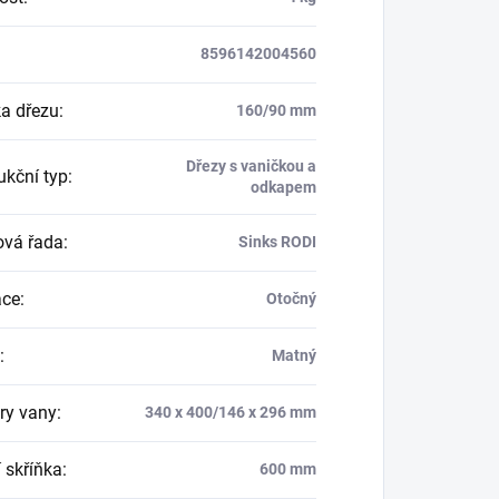
8596142004560
a dřezu
:
160/90 mm
Dřezy s vaničkou a
ukční typ
:
odkapem
vá řada
:
Sinks RODI
ace
:
Otočný
:
Matný
ry vany
:
340 x 400/146 x 296 mm
 skříňka
:
600 mm