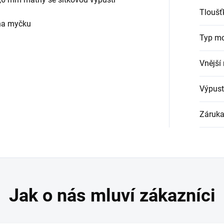
Tloušť
na myčku
Typ m
Vnější
Výpust
Záruk