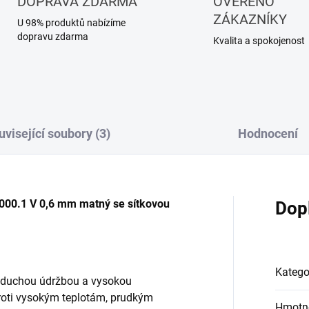
DOPRAVA ZDARMA
OVĚŘENO
ZÁKAZNÍKY
U 98% produktů nabízíme
dopravu zdarma
Kvalita a spokojenost
uvisející soubory (3)
Hodnocení
000.1 V 0,6 mm matný se sítkovou
Dop
Katego
noduchou údržbou a vysokou
proti vysokým teplotám, prudkým
Hmotn