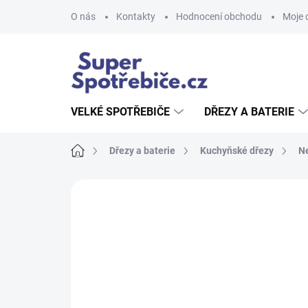
Přejít
O nás
Kontakty
Hodnocení obchodu
Moje 
na
obsah
VELKÉ SPOTŘEBIČE
DŘEZY A BATERIE
Domů
Dřezy a baterie
Kuchyňské dřezy
N
Neohodnoceno
Podrobnosti hodnoce