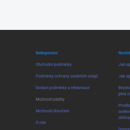
Z
á
p
a
Nakupování
Novin
t
í
Obchodní podmínky
Jak sp
Podmínky ochrany osobních údajů
Jak sp
Dodací podmínky a reklamace
Bezsta
plná z
Možnosti platby
Prodlo
Možnosti doručení
ocelo
ohřív
O nás
Dopra