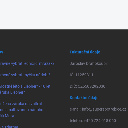
ky
Fakturační údaje
rávně vybrat lednici či mrazák?
Jaroslav Drahokoupil
rávně vybrat myčku nádobí?
IČ: 11259311
rostné léto s Liebherr - 10 let
DIČ: CZ5509292030
áruka Liebherr
Kontaktní údaje
užená záruka na vnitřní
e-mail: info@superspotrebice.cz
vou smaltovanou nádobu
ačů Mora
telefon: +420 724 018 060
va zdarma