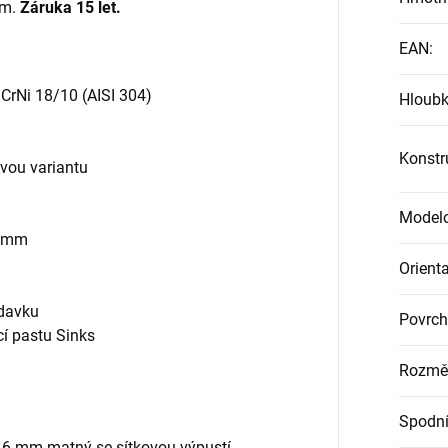
m.
Záruka 15 let.
EAN
:
CrNi 18/10 (AISI 304)
Hloubk
Konstr
avou variantu
Modelo
0 mm
Orient
adavku
Povrch
cí pastu Sinks
Rozmě
Spodní
,6 mm matný se sítkovou výpustí