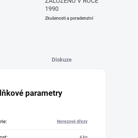
ZALOŽENO V ROCE
1990
Zkušenosti a poradenství
Diskuze
lňkové parametry
rie
:
Nerezové dřezy
ost
:
4 kg