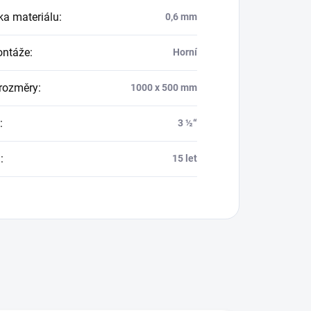
ka materiálu
:
0,6 mm
ontáže
:
Horní
 rozměry
:
1000 x 500 mm
:
3 ½“
a
:
15 let