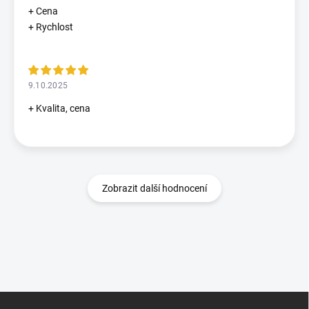
+ Cena
+ Rychlost
9.10.2025
+ Kvalita, cena
Zobrazit další hodnocení
Z