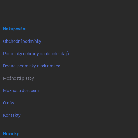
á
p
a
t
í
Nakupování
Obchodní podmínky
Podmínky ochrany osobních údajů
Dodací podmínky a reklamace
Možnosti platby
Možnosti doručení
O nás
Kontakty
Novinky