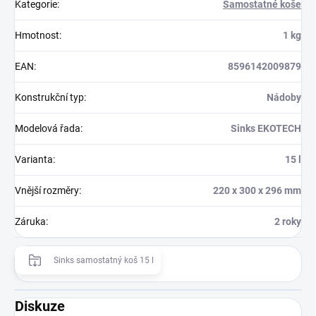
Kategorie
:
Samostatné koše
Hmotnost
:
1 kg
EAN
:
8596142009879
Konstrukční typ
:
Nádoby
Modelová řada
:
Sinks EKOTECH
Varianta
:
15 l
Vnější rozměry
:
220 x 300 x 296 mm
Záruka
:
2 roky
Sinks samostatný koš 15 l
Diskuze