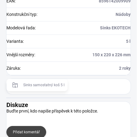
EAN
:
8596142009909
Konstrukční typ
:
Nádoby
Modelová řada
:
Sinks EKOTECH
Varianta
:
5 l
Vnější rozměry
:
150 x 220 x 226 mm
Záruka
:
2 roky
Sinks samostatný koš 5 l
Diskuze
Buďte první, kdo napíše příspěvek k této položce.
Přidat komentář