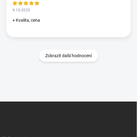
9.10.2025
+ Kvalita, cena
Zobrazit další hodnocení
Z
á
p
a
t