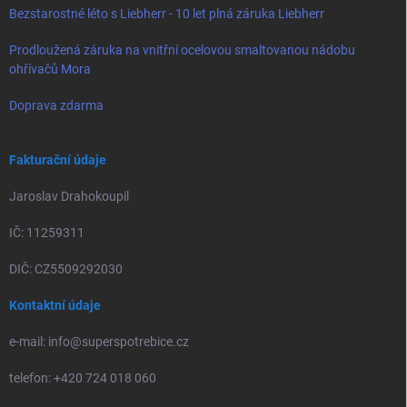
Bezstarostné léto s Liebherr - 10 let plná záruka Liebherr
Prodloužená záruka na vnitřní ocelovou smaltovanou nádobu
ohřívačů Mora
Doprava zdarma
Fakturační údaje
Jaroslav Drahokoupil
IČ: 11259311
DIČ: CZ5509292030
Kontaktní údaje
e-mail: info@superspotrebice.cz
telefon: +420 724 018 060