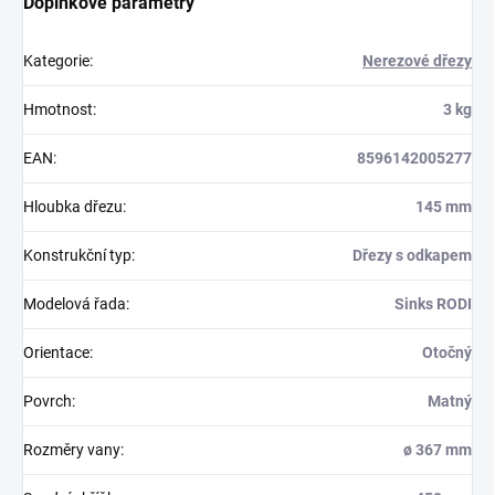
Doplňkové parametry
Kategorie
:
Nerezové dřezy
Hmotnost
:
3 kg
EAN
:
8596142005277
Hloubka dřezu
:
145 mm
Konstrukční typ
:
Dřezy s odkapem
Modelová řada
:
Sinks RODI
Orientace
:
Otočný
Povrch
:
Matný
Rozměry vany
:
ø 367 mm