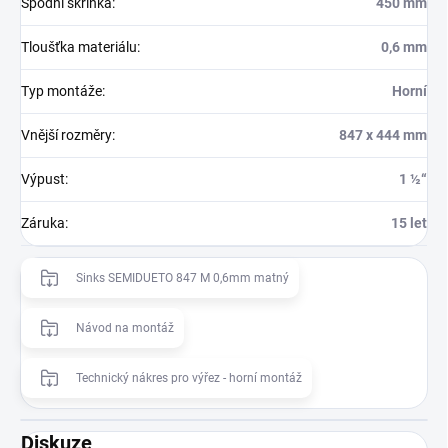
Spodní skříňka
:
450 mm
Tloušťka materiálu
:
0,6 mm
Typ montáže
:
Horní
Vnější rozměry
:
847 x 444 mm
Výpust
:
1 ½“
Záruka
:
15 let
Sinks SEMIDUETO 847 M 0,6mm matný
Návod na montáž
Technický nákres pro výřez - horní montáž
Diskuze