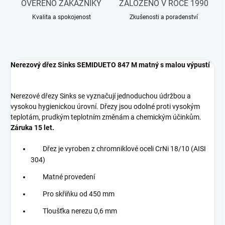
OVĚŘENO ZÁKAZNÍKY
ZALOŽENO V ROCE 1990
Kvalita a spokojenost
Zkušenosti a poradenství
Nerezový dřez Sinks SEMIDUETO 847 M matný s malou výpustí
Nerezové dřezy Sinks se vyznačují jednoduchou údržbou a
vysokou hygienickou úrovní. Dřezy jsou odolné proti vysokým
teplotám, prudkým teplotním změnám a chemickým účinkům.
Záruka 15 let.
Dřez je vyroben z chromniklové oceli CrNi 18/10 (AISI
304)
Matné provedení
Pro skříňku od 450 mm
Tloušťka nerezu 0,6 mm