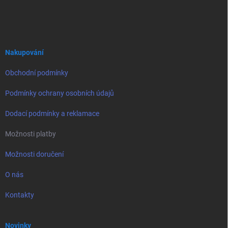
á
p
a
t
í
Nakupování
Obchodní podmínky
Podmínky ochrany osobních údajů
Dodací podmínky a reklamace
Možnosti platby
Možnosti doručení
O nás
Kontakty
Novinky