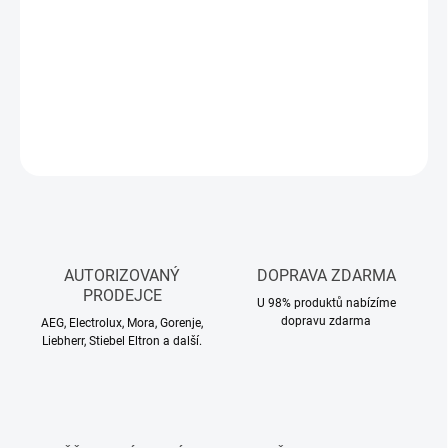
Výpusť s přepadem
Sifon pro úsporu místa s odbočkou na myčku
Montážní materiál
DETAILNÍ INFORMACE
ZEPTAT SE
HLÍDAT
AUTORIZOVANÝ
DOPRAVA ZDARMA
PRODEJCE
U 98% produktů nabízíme
dopravu zdarma
AEG, Electrolux, Mora, Gorenje,
Liebherr, Stiebel Eltron a další.