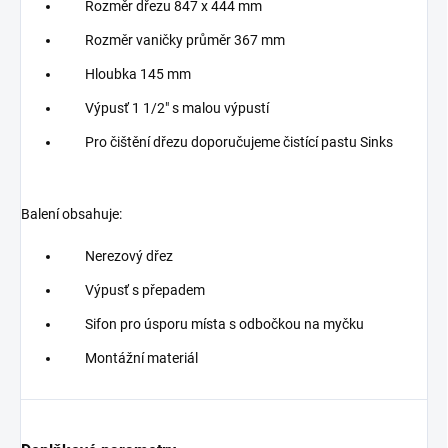
Rozměr dřezu 847 x 444 mm
Rozměr vaničky průměr 367 mm
Hloubka 145 mm
Výpusť 1 1/2" s malou výpustí
Pro čištění dřezu doporučujeme čistící pastu Sinks
Balení obsahuje:
Nerezový dřez
Výpusť s přepadem
Sifon pro úsporu místa s odbočkou na myčku
Montážní materiál