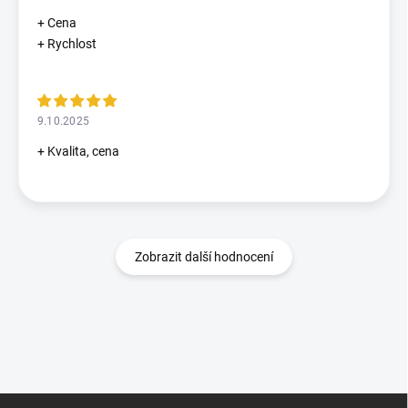
+ Cena
+ Rychlost
9.10.2025
+ Kvalita, cena
Zobrazit další hodnocení
Z