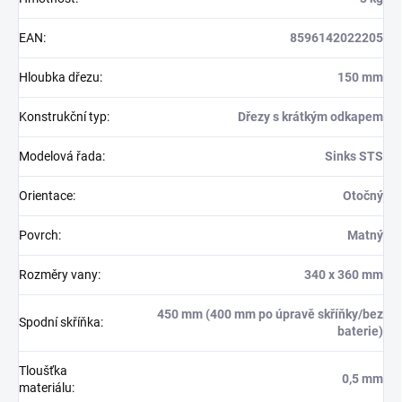
EAN
:
8596142022205
Hloubka dřezu
:
150 mm
Konstrukční typ
:
Dřezy s krátkým odkapem
Modelová řada
:
Sinks STS
Orientace
:
Otočný
Povrch
:
Matný
Rozměry vany
:
340 x 360 mm
450 mm (400 mm po úpravě skříňky/bez
Spodní skříňka
:
baterie)
Tloušťka
0,5 mm
materiálu
: