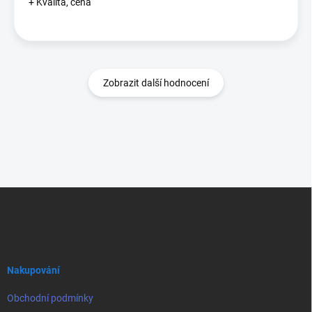
+ Kvalita, cena
Zobrazit další hodnocení
Z
á
p
a
t
í
Nakupování
Obchodní podmínky