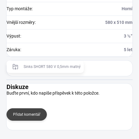
Typ montáže
:
Horní
Vnější rozměry
:
580 x 510 mm
Výpust
:
3 ½“
Záruka
:
5 let
Sinks SHORT 580 V 0,5mm matný
Diskuze
Buďte první, kdo napíše příspěvek k této položce.
Přidat komentář