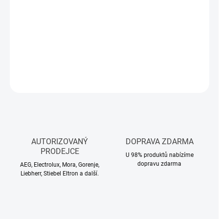
• Nerezový dřez
• Výpusť s přepadem
• Sifon s odbočkou na myčku
• Montážní materiál
DETAILNÍ INFORMACE
ZEPTAT SE
HLÍDAT
AUTORIZOVANÝ
DOPRAVA ZDARMA
PRODEJCE
U 98% produktů nabízíme
dopravu zdarma
AEG, Electrolux, Mora, Gorenje,
Liebherr, Stiebel Eltron a další.