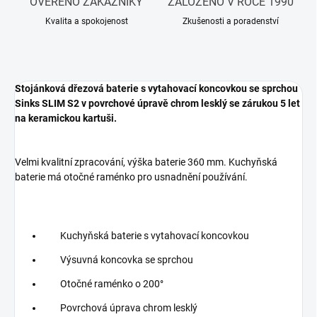
OVĚŘENO ZÁKAZNÍKY
ZALOŽENO V ROCE 1990
Kvalita a spokojenost
Zkušenosti a poradenství
Stojánková dřezová baterie s vytahovací koncovkou se sprchou
Sinks SLIM S2 v povrchové úpravě chrom lesklý se zárukou 5 let
na keramickou kartuši.
Velmi kvalitní zpracování, výška baterie 360 mm. Kuchyňská
baterie má otočné raménko pro usnadnění používání.
Kuchyňská baterie s vytahovací koncovkou
Výsuvná koncovka se sprchou
Otočné raménko o 200°
Povrchová úprava chrom lesklý