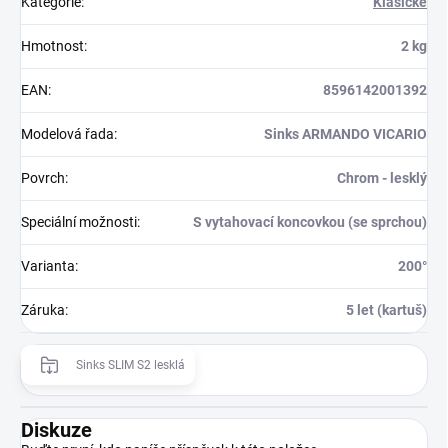
Kategorie
:
Klasické
Hmotnost
:
2 kg
EAN
:
8596142001392
Modelová řada
:
Sinks ARMANDO VICARIO
Povrch
:
Chrom - lesklý
Speciální možnosti
:
S vytahovací koncovkou (se sprchou)
Varianta
:
200°
Záruka
:
5 let (kartuš)
Sinks SLIM S2 lesklá
Diskuze