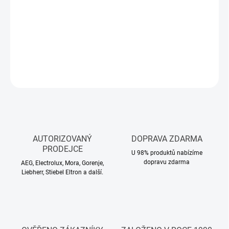
Kuchyňská baterie
2 ks připojovací hadice délky
Montážní materiál
DETAILNÍ INFORMACE
ZEPTAT SE
HLÍDAT
AUTORIZOVANÝ
DOPRAVA ZDARMA
PRODEJCE
U 98% produktů nabízíme
dopravu zdarma
AEG, Electrolux, Mora, Gorenje,
Liebherr, Stiebel Eltron a další.