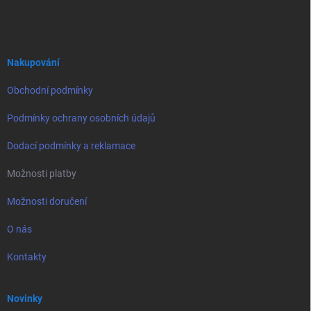
á
p
a
t
í
Nakupování
Obchodní podmínky
Podmínky ochrany osobních údajů
Dodací podmínky a reklamace
Možnosti platby
Možnosti doručení
O nás
Kontakty
Novinky