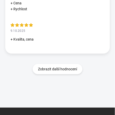
+ Cena
+ Rychlost
9.10.2025
+ Kvalita, cena
Zobrazit další hodnocení
Z