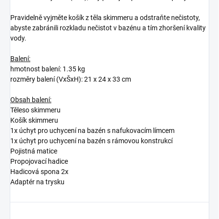
Pravidelně vyjměte košík z těla skimmeru a odstraňte nečistoty,
abyste zabránili rozkladu nečistot v bazénu a tím zhoršení kvality
vody.
Balení:
hmotnost balení: 1.35 kg
rozměry balení (VxŠxH): 21 x 24 x 33 cm
Obsah balení:
Těleso skimmeru
Košík skimmeru
1x úchyt pro uchycení na bazén s nafukovacím límcem
1x úchyt pro uchycení na bazén s rámovou konstrukcí
Pojistná matice
Propojovací hadice
Hadicová spona 2x
Adaptér na trysku