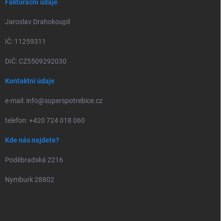
Fakturační údaje
Jaroslav Drahokoupil
IČ: 11259311
DIČ: CZ5509292030
Kontaktní údaje
e-mail: info@superspotrebice.cz
telefon: +420 724 018 060
Kde nás najdete?
Poděbradská 2216
Nymburk 28802