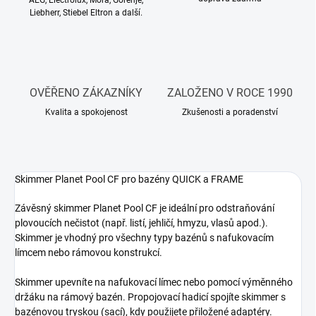
AEG, Electrolux, Mora, Gorenje,
Liebherr, Stiebel Eltron a další.
OVĚŘENO ZÁKAZNÍKY
ZALOŽENO V ROCE 1990
Kvalita a spokojenost
Zkušenosti a poradenství
Skimmer Planet Pool CF pro bazény QUICK a FRAME
Závěsný skimmer Planet Pool CF je ideální pro odstraňování
plovoucích nečistot (např. listí, jehličí, hmyzu, vlasů apod.).
Skimmer je vhodný pro všechny typy bazénů s nafukovacím
límcem nebo rámovou konstrukcí.
Skimmer upevníte na nafukovací límec nebo pomocí výměnného
držáku na rámový bazén. Propojovací hadicí spojíte skimmer s
bazénovou tryskou (sací), kdy použijete přiložené adaptéry.