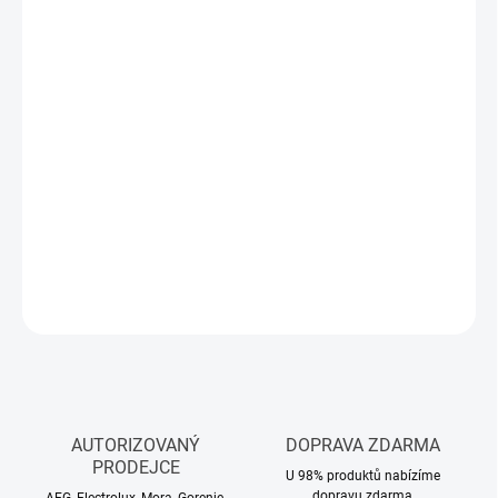
11.8.2026
−
+
Přidat do košíku
Závěsný skimmer Planet Pool CF je ideální pro odstraňování
plovoucích nečistot (např. listí, jehličí, hmyzu, vlasů apod.) z
hladiny bazénu. Skimmer je vhodný pro všechny typy bazénů s
nafukovacím límcem nebo rámovou konstrukcí.
DETAILNÍ INFORMACE
ZEPTAT SE
HLÍDAT
AUTORIZOVANÝ
DOPRAVA ZDARMA
PRODEJCE
U 98% produktů nabízíme
dopravu zdarma