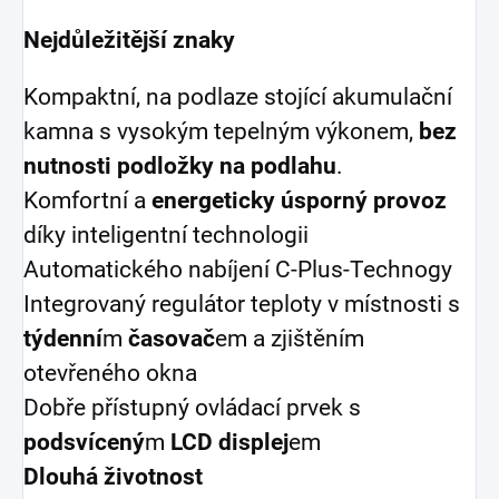
Nejdůležitější znaky
Kompaktní, na podlaze stojící akumulační
kamna s vysokým tepelným výkonem,
bez
nutnosti podložky na podlahu
.
Komfortní a
energeticky úsporný provoz
díky inteligentní technologii
Automatického nabíjení C-Plus-Technogy
Integrovaný regulátor teploty v místnosti s
týdenní
m
časovač
em a zjištěním
otevřeného okna
Dobře přístupný ovládací prvek s
podsvícený
m
LCD displej
em
Dlouhá životnost