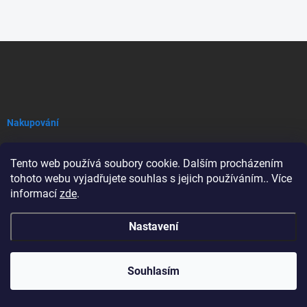
Z
á
p
a
t
í
Nakupování
Obchodní podmínky
Tento web používá soubory cookie. Dalším procházením
tohoto webu vyjadřujete souhlas s jejich používáním.. Více
Podmínky ochrany osobních údajů
informací
zde
.
Dodací podmínky a reklamace
Nastavení
Možnosti platby
Možnosti doručení
Souhlasím
O nás