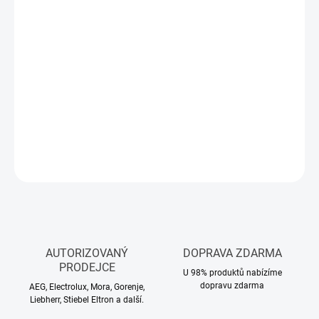
Měrná
SKLADEM U DODAVATELE
cena:
MŮŽEME
DORUČIT DO:
17.8.2026
−
+
Přidat do košíku
DETAILNÍ INFORMACE
ZEPTAT SE
HLÍDAT
AUTORIZOVANÝ
DOPRAVA ZDARMA
PRODEJCE
U 98% produktů nabízíme
dopravu zdarma
AEG, Electrolux, Mora, Gorenje,
Liebherr, Stiebel Eltron a další.