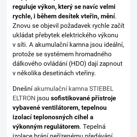
reguluje výkon, který se navíc velmi
rychle, i během desítek vteřin, mění
.
Znovu se objevil požadavek rychle začít
ukládat přebytek elektrického výkonu
v síti. A akumulační kamna jsou ideální,
protože se systémem hromadného
dálkového ovládání (HDO) dají zapnout
v několika desetinách vteřiny.
Dnešní
akumulační kamna STIEBEL
ELTRON
jsou
sofistikované přístroje
vybavené ventilátorem, tepelnou
izolací teplonosných cihel a
výkonným regulátorem
. Tepelná
izolace brání neřízenému předávání