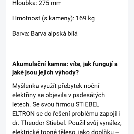
Hloubka: 275 mm
Hmotnost (s kameny): 169 kg
Barva: Barva alpská bílá
Akumulační kamna: víte, jak fungují a
jaké jsou jejich výhody?
Myšlenka využít přebytek noční
elektřiny se objevila v padesátých
letech. Se svou firmou STIEBEL
ELTRON se do řešení problému zapojil i
dr. Theodor Stiebel. Použil svůj vynález,
elektrické topné těleso, jako doplňku ‒