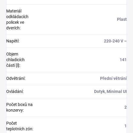
Materiál
odkládacích
Plast
policek ve
dverích
:
Napětí
:
220-240 V ~
Objem
chladicích
141
částí [l]
:
Odvětrání
:
Přední větrání
Ovládání
:
Dotyk, Minimal UI
Počet boxů na
2
konzervy
:
Počet
1
teplotních zón
: