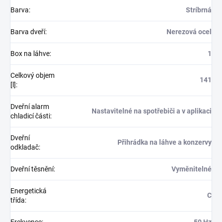
Barva
:
Stríbrná
Barva dveří
:
Nerezová ocel
Box na láhve
:
1
Celkový objem
141
[l]
:
Dveřní alarm
Nastavitelné na spotřebiči a v aplikaci
chladicí části
:
Dveřní
Přihrádka na láhve a konzervy
odkladač
:
Dveřní těsnění
:
Vyměnitelné
Energetická
C
třída
: