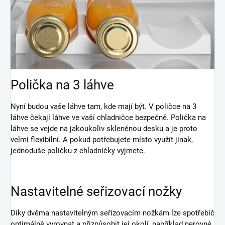
Polička na 3 láhve
Nyní budou vaše láhve tam, kde mají být. V poličce na 3
láhve čekají láhve ve vaší chladničce bezpečně. Polička na
láhve se vejde na jakoukoliv skleněnou desku a je proto
velmi flexibilní. A pokud potřebujete místo využít jinak,
jednoduše poličku z chladničky vyjmete.
Nastavitelné seřizovací nožky
Díky dvěma nastavitelným seřizovacím nožkám lze spotřebič
optimálně vyrovnat a přizpůsobit jej okolí, například nerovné