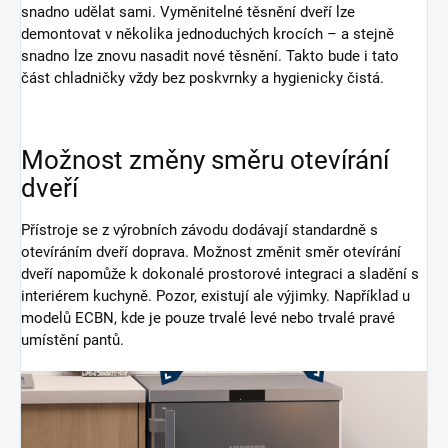
snadno udělat sami. Vyměnitelné těsnění dveří lze
demontovat v několika jednoduchých krocích – a stejně
snadno lze znovu nasadit nové těsnění. Takto bude i tato
část chladničky vždy bez poskvrnky a hygienicky čistá.
Možnost změny směru otevírání
dveří
Přístroje se z výrobních závodu dodávají standardně s
otevíráním dveří doprava. Možnost změnit směr otevírání
dveří napomůže k dokonalé prostorové integraci a sladění s
interiérem kuchyně. Pozor, existují ale výjimky. Například u
modelů ECBN, kde je pouze trvalé levé nebo trvalé pravé
umístění pantů.