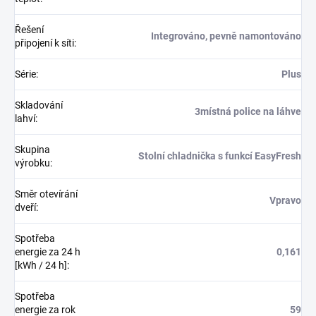
Řešení
Integrováno, pevně namontováno
připojení k síti
:
Série
:
Plus
Skladování
3místná police na láhve
lahví
:
Skupina
Stolní chladnička s funkcí EasyFresh
výrobku
:
Směr otevírání
Vpravo
dveří
:
Spotřeba
energie za 24 h
0,161
[kWh / 24 h]
:
Spotřeba
energie za rok
59