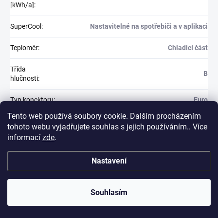
[kWh/a]
:
SuperCool
:
Nastavitelné na spotřebiči a v aplikaci
Teploměr
:
Chladicí část
Třída
B
hlučnosti
:
Typ konektoru
:
Euro
Tento web používá soubory cookie. Dalším procházením
Úhel otevření
213°
tohoto webu vyjadřujete souhlas s jejich používáním.. Více
dveří
:
informací
zde
.
Váha (bez
37,7
Nastavení
obalu) [kg]
:
Váha (s
40,5
Souhlasím
obalem) [kg]
:
Vnější rozměry: