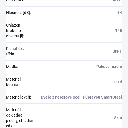
Frekvence
:
50 Hz
Hlučnost [dB]
:
34
Chlazení
hrubého
145
objemu [l]
:
Klimatická
SN-T
třída
:
Madlo
:
Pákové madlo
Materiál
ocel
bočnic
:
Materiál dveří
:
Dveře z nerezové oceli s úpravou SmartSteel
Materiál
odkládací
Sklo
plochy, chladící
cást
: