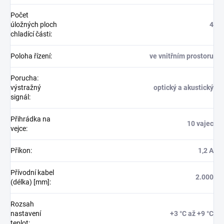
Počet
úložných ploch
4
chladící části
:
Poloha řízení
:
ve vnitřním prostoru
Porucha:
výstražný
optický a akustický
signál
:
Přihrádka na
10 vajec
vejce
:
Příkon
:
1,2 A
Přívodní kabel
2.000
(délka) [mm]
:
Rozsah
nastavení
+3 °C až +9 °C
teplot
: