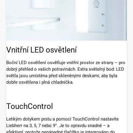
Vnitřní LED osvětlení
Boční LED osvětlení osvětluje vnitřní prostor ze strany – pro
dobrý přehled o vašich potravinách. Extra světelný bod: LED
světla jsou umístěna před skleněnými deskami, aby byla
dobře osvětlena i plná chladnička.
TouchControl
Lehkým dotykem prstu a pomocí TouchControl nastavíte
Liebherr na 3, 5, 7 nebo 9°. Je to opravdu snadné – a
efektivní, protože nenápadné tlačítko je integrováno do