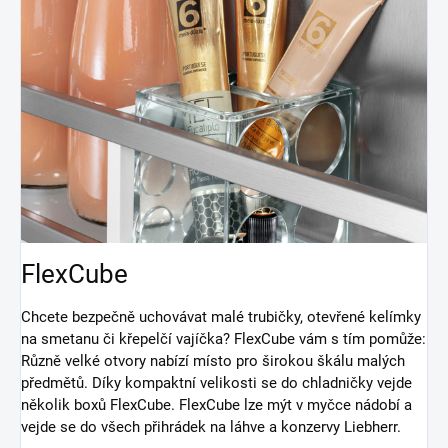
FlexCube
Chcete bezpečně uchovávat malé trubičky, otevřené kelímky
na smetanu či křepelčí vajíčka? FlexCube vám s tím pomůže:
Různě velké otvory nabízí místo pro širokou škálu malých
předmětů. Díky kompaktní velikosti se do chladničky vejde
několik boxů FlexCube. FlexCube lze mýt v myčce nádobí a
vejde se do všech přihrádek na láhve a konzervy Liebherr.