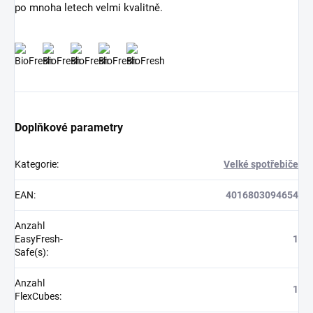
po mnoha letech velmi kvalitně.
Doplňkové parametry
Kategorie
:
Velké spotřebiče
EAN
:
4016803094654
Anzahl
EasyFresh-
1
Safe(s)
:
Anzahl
1
FlexCubes
: