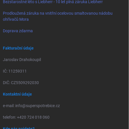
Bezstarostné léto s Liebherr - 10 let plná záruka Liebherr
Prodloužená záruka na vnitřní ocelovou smaltovanou nádobu
ohřívačů Mora
Doprava zdarma
Fakturační údaje
Jaroslav Drahokoupil
IČ: 11259311
DIČ: CZ5509292030
Kontaktní údaje
e-mail: info@superspotrebice.cz
telefon: +420 724 018 060
Kde nás najdete?