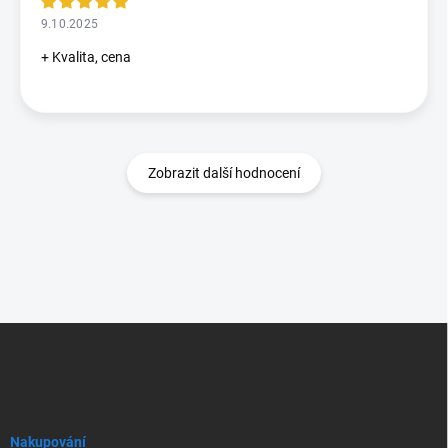
9.10.2025
+ Kvalita, cena
Zobrazit další hodnocení
Z
á
p
a
t
í
Nakupování