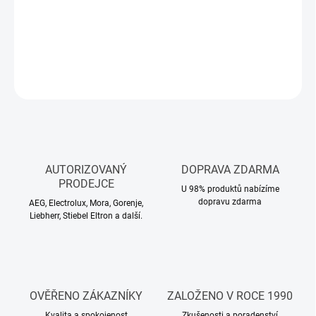
−
+
Přidat do košíku
ZEPTAT SE
HLÍDAT
AUTORIZOVANÝ
DOPRAVA ZDARMA
PRODEJCE
U 98% produktů nabízíme
dopravu zdarma
AEG, Electrolux, Mora, Gorenje,
Liebherr, Stiebel Eltron a další.
OVĚŘENO ZÁKAZNÍKY
ZALOŽENO V ROCE 1990
Kvalita a spokojenost
Zkušenosti a poradenství