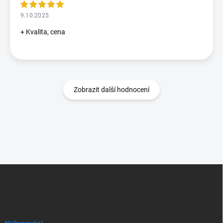
9.10.2025
+ Kvalita, cena
Zobrazit další hodnocení
Z
á
p
a
t