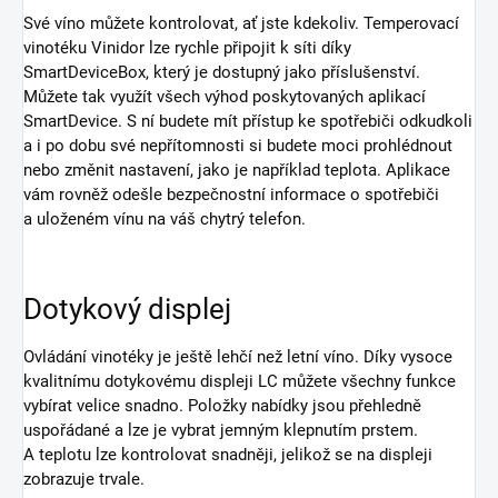
Své víno můžete kontrolovat, ať jste kdekoliv. Temperovací
vinotéku Vinidor lze rychle připojit k síti díky
SmartDeviceBox, který je dostupný jako příslušenství.
Můžete tak využít všech výhod poskytovaných aplikací
SmartDevice. S ní budete mít přístup ke spotřebiči odkudkoli
a i po dobu své nepřítomnosti si budete moci prohlédnout
nebo změnit nastavení, jako je například teplota. Aplikace
vám rovněž odešle bezpečnostní informace o spotřebiči
a uloženém vínu na váš chytrý telefon.
Dotykový displej
Ovládání vinotéky je ještě lehčí než letní víno. Díky vysoce
kvalitnímu dotykovému displeji LC můžete všechny funkce
vybírat velice snadno. Položky nabídky jsou přehledně
uspořádané a lze je vybrat jemným klepnutím prstem.
A teplotu lze kontrolovat snadněji, jelikož se na displeji
zobrazuje trvale.