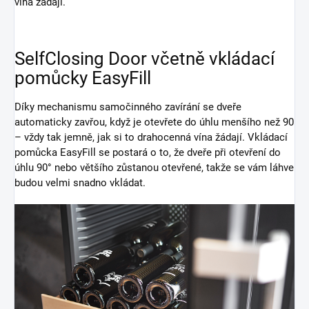
vína žádají.
SelfClosing Door včetně vkládací
pomůcky EasyFill
Díky mechanismu samočinného zavírání se dveře
automaticky zavřou, když je otevřete do úhlu menšího než 90
– vždy tak jemně, jak si to drahocenná vína žádají. Vkládací
pomůcka EasyFill se postará o to, že dveře při otevření do
úhlu 90° nebo většího zůstanou otevřené, takže se vám láhve
budou velmi snadno vkládat.