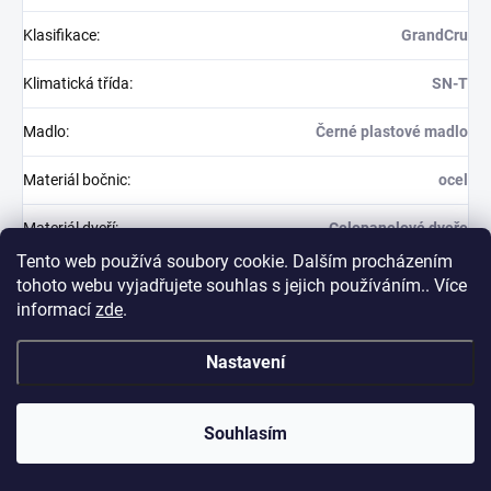
Klasifikace
:
GrandCru
Klimatická třída
:
SN-T
Madlo
:
Černé plastové madlo
Materiál bočnic
:
ocel
Materiál dveří
:
Celopanelové dveře
Tento web používá soubory cookie. Dalším procházením
Materiál nádoby
:
Plast, šedý grafit
tohoto webu vyjadřujete souhlas s jejich používáním.. Více
informací
zde
.
Materiál odkládací
plochy, zóna na
Dřevěné výsuvné police
Nastavení
víno
:
Maximální počet
Souhlasím
láhví Bordeaux 0,75
166
l
: