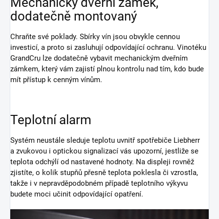
Mechanický dveřní zámek,
dodatečně montovaný
Chraňte své poklady. Sbírky vín jsou obvykle cennou
investicí, a proto si zasluhují odpovídající ochranu. Vinotéku
GrandCru lze dodatečně vybavit mechanickým dveřním
zámkem, který vám zajistí plnou kontrolu nad tím, kdo bude
mít přístup k cenným vínům.
Teplotní alarm
Systém neustále sleduje teplotu uvnitř spotřebiče Liebherr
a zvukovou i optickou signalizací vás upozorní, jestliže se
teplota odchýlí od nastavené hodnoty. Na displeji rovněž
zjistíte, o kolik stupňů přesně teplota poklesla či vzrostla,
takže i v nepravděpodobném případě teplotního výkyvu
budete moci učinit odpovídající opatření.