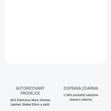
Měrná
NA DOTAZ
cena:
−
+
Přidat do košíku
ZÁRUKA: 5 LET + 10 LET NA KOMPRESOR ZDARMA - po registraci
- Nutná registrace
zde
DETAILNÍ INFORMACE
ZEPTAT SE
HLÍDAT
AUTORIZOVANÝ
DOPRAVA ZDARMA
PRODEJCE
U 98% produktů nabízíme
dopravu zdarma
AEG, Electrolux, Mora, Gorenje,
Liebherr, Stiebel Eltron a další.