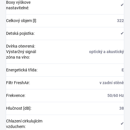
Boxy výškove
✔
nastavitelné
:
Celkový objem [l]
:
322
Detská pojistka
:
✔
Dvírka otevrená:
Výstaržný signál
optický a akustický
zóna na víno
:
Energetická třída
:
E
Filtr FreshAir
:
v zadní stěně
Frekvence
:
50/60 Hz
Hlučnost [dB]
:
38
Chlazení cirkulujícím
✔
vzduchem
: