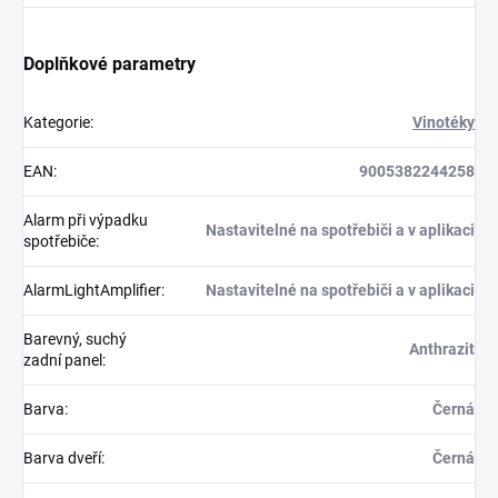
Doplňkové parametry
Kategorie
:
Vinotéky
EAN
:
9005382244258
Alarm při výpadku
Nastavitelné na spotřebiči a v aplikaci
spotřebiče
:
AlarmLightAmplifier
:
Nastavitelné na spotřebiči a v aplikaci
Barevný, suchý
Anthrazit
zadní panel
:
Barva
:
Černá
Barva dveří
:
Černá