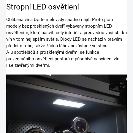
Stropní LED osvětlení
Oblíbená vína byste měli vždy snadno najít. Proto jsou
modely bez prosklených dveří vybaveny stropním LED
osvětlením, které nasvítí celý interiér a předvedou vaši sbírku
vín v tom nejlepším světle. Diody LED se nachází v pravém
předním rohu, takže žádná láhev nezůstane ve stínu.
A u spotřebičů s prosklenými dveřmi se funkce
prezentačního osvětlení postará o působivé nasvícení vín
i se zavřenými dveřmi.