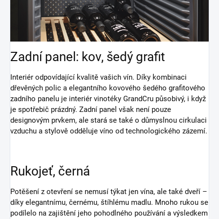
Zadní panel: kov, šedý grafit
Interiér odpovídající kvalitě vašich vín. Díky kombinaci
dřevěných polic a elegantního kovového šedého grafitového
zadního panelu je interiér vinotéky GrandCru působivý, i když
je spotřebič prázdný. Zadní panel však není pouze
designovým prvkem, ale stará se také o důmyslnou cirkulaci
vzduchu a stylově odděluje víno od technologického zázemí.
Rukojeť, černá
Potěšení z otevření se nemusí týkat jen vína, ale také dveří –
díky elegantnímu, černému, štíhlému madlu. Mnoho rukou se
podílelo na zajištění jeho pohodlného používání a výsledkem