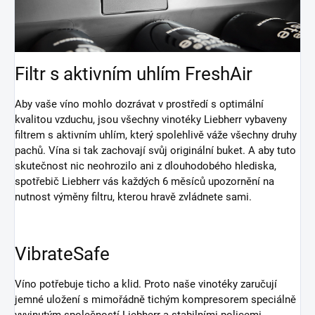
Filtr s aktivním uhlím FreshAir
Aby vaše víno mohlo dozrávat v prostředí s optimální
kvalitou vzduchu, jsou všechny vinotéky Liebherr vybaveny
filtrem s aktivním uhlím, který spolehlivě váže všechny druhy
pachů. Vína si tak zachovají svůj originální buket. A aby tuto
skutečnost nic neohrozilo ani z dlouhodobého hlediska,
spotřebič Liebherr vás každých 6 měsíců upozornění na
nutnost výměny filtru, kterou hravě zvládnete sami.
VibrateSafe
Víno potřebuje ticho a klid. Proto naše vinotéky zaručují
jemné uložení s mimořádně tichým kompresorem speciálně
vyvinutým společností Liebherr a stabilními policemi