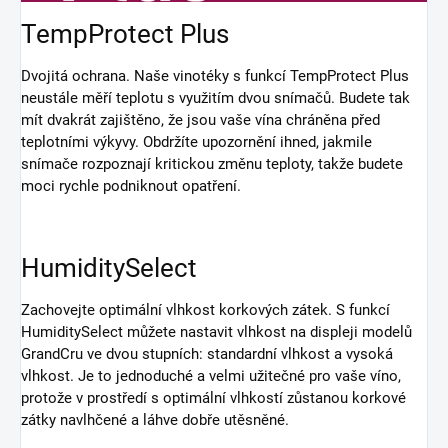
TempProtect Plus
Dvojitá ochrana. Naše vinotéky s funkcí TempProtect Plus
neustále měří teplotu s využitím dvou snímačů. Budete tak
mít dvakrát zajištěno, že jsou vaše vína chráněna před
teplotními výkyvy. Obdržíte upozornění ihned, jakmile
snímače rozpoznají kritickou změnu teploty, takže budete
moci rychle podniknout opatření.
HumiditySelect
Zachovejte optimální vlhkost korkových zátek. S funkcí
HumiditySelect můžete nastavit vlhkost na displeji modelů
GrandCru ve dvou stupních: standardní vlhkost a vysoká
vlhkost. Je to jednoduché a velmi užitečné pro vaše víno,
protože v prostředí s optimální vlhkostí zůstanou korkové
zátky navlhčené a láhve dobře utěsněné.