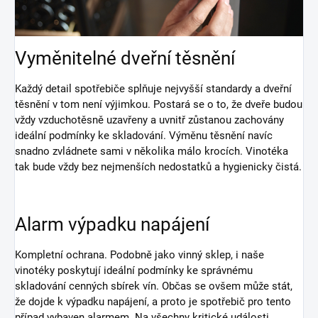
Vyměnitelné dveřní těsnění
Každý detail spotřebiče splňuje nejvyšší standardy a dveřní
těsnění v tom není výjimkou. Postará se o to, že dveře budou
vždy vzduchotěsně uzavřeny a uvnitř zůstanou zachovány
ideální podmínky ke skladování. Výměnu těsnění navíc
snadno zvládnete sami v několika málo krocích. Vinotéka
tak bude vždy bez nejmenších nedostatků a hygienicky čistá.
Alarm výpadku napájení
Kompletní ochrana. Podobně jako vinný sklep, i naše
vinotéky poskytují ideální podmínky ke správnému
skladování cenných sbírek vín. Občas se ovšem může stát,
že dojde k výpadku napájení, a proto je spotřebič pro tento
případ vybaven alarmem. Na všechny kritické události