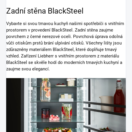
Zadní stěna BlackSteel
Vybavte si svou tmavou kuchyň našimi spotřebiči s vnitřním
prostorem v provedení BlackSteel. Zadní stěna zaujme
povrchem z černé nerezové oceli. Povrchová úprava odolná
vůči otiskům prstů brání ulpívání otisků. Všechny lišty jsou
zdůrazněny materiálem BlackSteel, které doplňuje tmavý
vzhled. Zařízení Liebherr s vnitřním prostorem z materiálu
BlackSteel se skvěle hodí do moderních tmavých kuchyní a
zaujme svou elegancí.