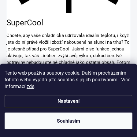
SuperCool
Chcete, aby vaše chladnička udržovala ideální teplotu, i když
jste do ní právě vložili zboží nakoupené na slunci na trhu? To
je přesně případ pro SuperCool: Jakmile se funkce jednou
aktivuje, tak váš Liebherr zvýší svůj výkon, dokud čerstvé
potraviny nebudou stejně chladné jako ostatní obsah. Potom
se SuperCool automaticky vypne.
Tento web používá soubory cookie. Dalším procházením
tohoto webu vyjadřujete souhlas s jejich používáním.. Více
informací
zde
.
Dveřní alarm
Nastavení
Dveřní alarm spotřebiče Liebherr zajistí, že neplýtváte energií
a potraviny se nezkazí: pokud dveře spotřebiče zůstanou
otevřené příliš dlouho, spustí se alarm – blikající světlo
Souhlasím
a výstražný tón. Sami si rozhodnete, co znamená „příliš
dlouho“: podle nastavení se dveřní alarm spustí po jedné,