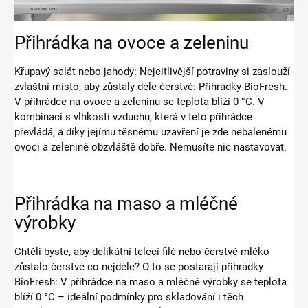
Přihrádka na ovoce a zeleninu
Křupavý salát nebo jahody: Nejcitlivější potraviny si zaslouží
zvláštní místo, aby zůstaly déle čerstvé: Přihrádky BioFresh.
V přihrádce na ovoce a zeleninu se teplota blíží 0 °C. V
kombinaci s vlhkostí vzduchu, která v této přihrádce
převládá, a díky jejímu těsnému uzavření je zde nebalenému
ovoci a zelenině obzvláště dobře. Nemusíte nic nastavovat.
Přihrádka na maso a mléčné
výrobky
Chtěli byste, aby delikátní telecí filé nebo čerstvé mléko
zůstalo čerstvé co nejdéle? O to se postarají přihrádky
BioFresh: V přihrádce na maso a mléčné výrobky se teplota
blíží 0 °C – ideální podmínky pro skladování i těch