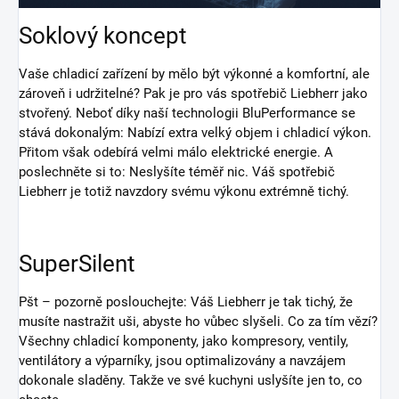
Soklový koncept
Vaše chladicí zařízení by mělo být výkonné a komfortní, ale
zároveň i udržitelné? Pak je pro vás spotřebič Liebherr jako
stvořený. Neboť díky naší technologii BluPerformance se
stává dokonalým: Nabízí extra velký objem i chladicí výkon.
Přitom však odebírá velmi málo elektrické energie. A
poslechněte si to: Neslyšíte téměř nic. Váš spotřebič
Liebherr je totiž navzdory svému výkonu extrémně tichý.
SuperSilent
Pšt – pozorně poslouchejte: Váš Liebherr je tak tichý, že
musíte nastražit uši, abyste ho vůbec slyšeli. Co za tím vězí?
Všechny chladicí komponenty, jako kompresory, ventily,
ventilátory a výparníky, jsou optimalizovány a navzájem
dokonale sladěny. Takže ve své kuchyni uslyšíte jen to, co