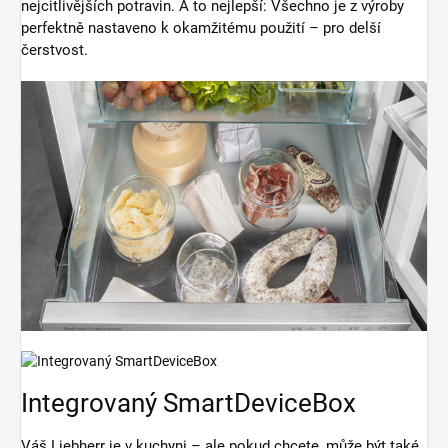
nejcitlivějších potravin. A to nejlepší: Všechno je z výroby
perfektně nastaveno k okamžitému použití – pro delší
čerstvost.
Integrovaný SmartDeviceBox
Váš Liebherr je v kuchyni – ale pokud chcete, může být také