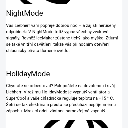
NightMode
Váš Liebherr vám popřeje dobrou noc – a zajistí nerušený
odpočinek: V NightMode totiž vypne všechny zvukové
signály. Rovněž IceMaker zůstane tichý jako myška. Ztlumí
se také vnitřní osvětlení, takže vás při nočním otevření
chladničky přivítá tlumené světlo.
HolidayMode
Chystáte se odcestovat? Pak pošlete na dovolenou i svůj
Liebherr: V režimu HolidayMode je vypnutý ventilátor a
SuperCool a vaše chladnička reguluje teplotu na +15 ° C.
Šetří se tak elektřina a přesto se předchází nepříjemnému
zápachu. Mrazicí oddíl zůstane samozřejmě zapnutý.