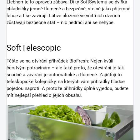
Liebherr je to opravdu zábava: Díky SoftSystemu se dvířka
chladničky jemně tlumeně a bezpečně, stejně jako příjemně
lehce a tiše zavírají. Láhve uložené ve vnitřních dveřích
zůstávají bezpečně stát – nic nedrnčí ani se nehýbe.
SoftTelescopic
Těšte se na otvírání přihrádek BioFresh: Nejen kvůli
čerstvým potravinám – ale také proto, že otevírání je tak
snadné a zavírání je automatické a tlumené. Zajišťují to
teleskopické kolejničky, na kterých vám přihrádky hladce
pojedou naproti. A protože přihrádky úplně vyjedou, budete
mít nejlepší přehled o jejich obsahu.