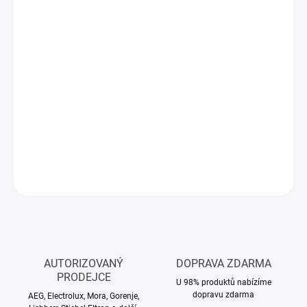
Měrná
SKLADEM DO 7 TÝDNŮ
cena:
−
+
Přidat do košíku
ZÁRUKA: 5 LET + 10 LET NA KOMPRESOR ZDARMA - po registraci
- Nutná registrace
zde
DETAILNÍ INFORMACE
ZEPTAT SE
HLÍDAT
AUTORIZOVANÝ
DOPRAVA ZDARMA
PRODEJCE
U 98% produktů nabízíme
dopravu zdarma
AEG, Electrolux, Mora, Gorenje,