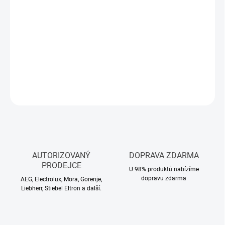
−
+
Přidat do košíku
Profesionální vysávací hlava.
DETAILNÍ INFORMACE
ZEPTAT SE
HLÍDAT
AUTORIZOVANÝ
DOPRAVA ZDARMA
PRODEJCE
U 98% produktů nabízíme
dopravu zdarma
AEG, Electrolux, Mora, Gorenje,
Liebherr, Stiebel Eltron a další.