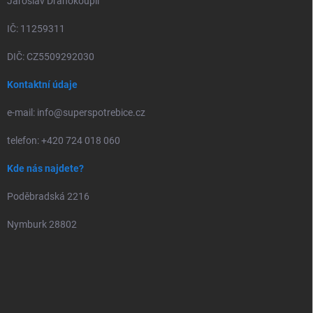
Jaroslav Drahokoupil
IČ: 11259311
DIČ: CZ5509292030
Kontaktní údaje
e-mail: info@superspotrebice.cz
telefon: +420 724 018 060
Kde nás najdete?
Poděbradská 2216
Nymburk 28802