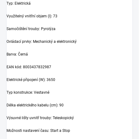
Typ
:
Elektrická
Využitelný vnitřní objem (l)
:
73
Samočištění trouby
:
Pyrolýza
Ovládací prvky
:
Mechanický a elektronický
Barva
:
Černá
EAN kód
:
8003437832987
Elektrické připojení (W)
:
3650
Typ konstrukce
:
Vestavné
Délka elektrického kabelu (cm)
:
90
Výsuvné lišty uvnitř trouby
:
Teleskopický
Možnosti nastavení času
:
Start a Stop