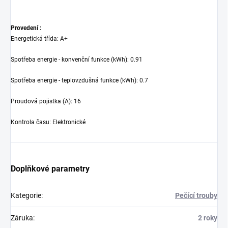
Provedení :
Energetická třída
:
A+
Spotřeba energie - konvenční funkce (kWh)
:
0.91
Spotřeba energie - teplovzdušná funkce (kWh)
:
0.7
Proudová pojistka (A)
:
16
Kontrola času
:
Elektronické
Doplňkové parametry
Kategorie
:
Pečící trouby
Záruka
:
2 roky