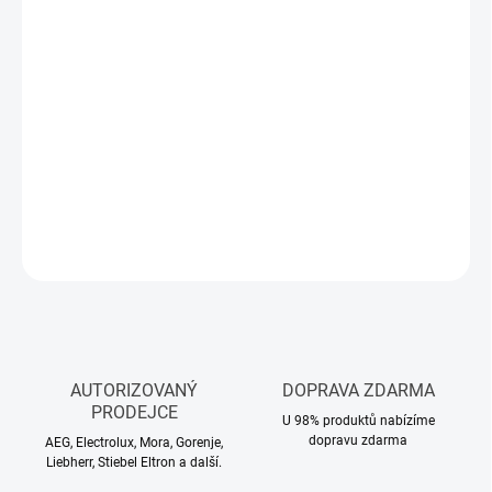
Měrná
SKLADEM
(5 KS)
cena:
MŮŽEME
DORUČIT DO:
10.8.2026
−
+
Přidat do košíku
DETAILNÍ INFORMACE
ZEPTAT SE
HLÍDAT
AUTORIZOVANÝ
DOPRAVA ZDARMA
PRODEJCE
U 98% produktů nabízíme
dopravu zdarma
AEG, Electrolux, Mora, Gorenje,
Liebherr, Stiebel Eltron a další.