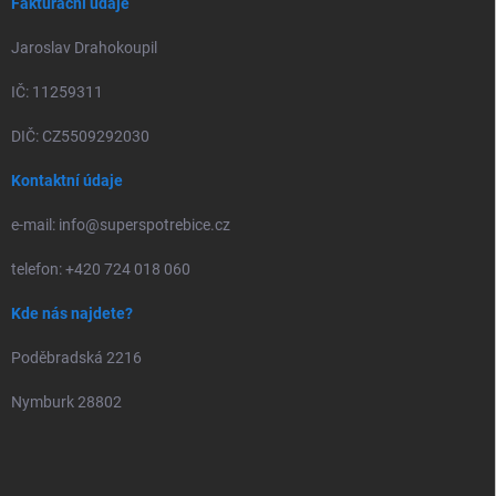
Fakturační údaje
Jaroslav Drahokoupil
IČ: 11259311
DIČ: CZ5509292030
Kontaktní údaje
e-mail: info@superspotrebice.cz
telefon: +420 724 018 060
Kde nás najdete?
Poděbradská 2216
Nymburk 28802