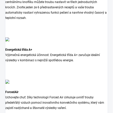
centrálnímu knoflíku můžete troubu nastavit ve třech jednoduchých
krocích. Zvolte jeden ze 6 přednastavených receptů a vaše trouba
automaticky nastaví vyhrazenou funkci pečení a navrhne vhodný časový a
teplotní rozsah.
Energetická třída A+
Výjimečná energetická účinnost. Energetická třída A+ zaručuje ideální
výsledky v kombinaci s nejnižší spotřebou energie.
ForcedAir
Uchovejte chuť. Díky technologii Forced Air cirkuluje uvnitř trouby
předehřátý vzduch pomocí inovativního konvekčního systému, který vám
zajistí nadýchané a šťavnaté výsledky vaření.