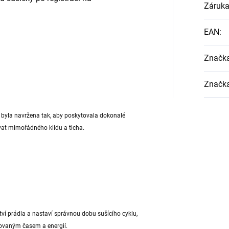
Záruk
EAN
:
Značk
Značk
ol byla navržena tak, aby poskytovala dokonalé
ívat mimořádného klidu a ticha.
í prádla a nastaví správnou dobu sušícího cyklu,
ovaným časem a energií.