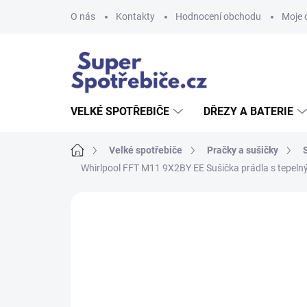
Přejít
O nás
Kontakty
Hodnocení obchodu
Moje 
na
obsah
VELKÉ SPOTŘEBIČE
DŘEZY A BATERIE
Domů
Velké spotřebiče
Pračky a sušičky
Whirlpool FFT M11 9X2BY EE Sušička prádla s tepel
Neohodnoceno
Podrobnosti hodnoce
AKCE
TIP