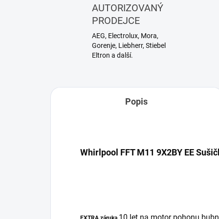
AUTORIZOVANÝ
PRODEJCE
AEG, Electrolux, Mora,
Gorenje, Liebherr, Stiebel
Eltron a další.
Popis
Whirlpool FFT M11 9X2BY EE Sušič
10 let na motor pohonu bubnu
EXTRA záruka