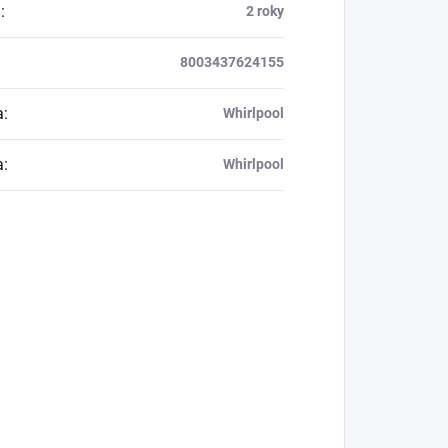
a
:
2 roky
8003437624155
a
:
Whirlpool
a
:
Whirlpool