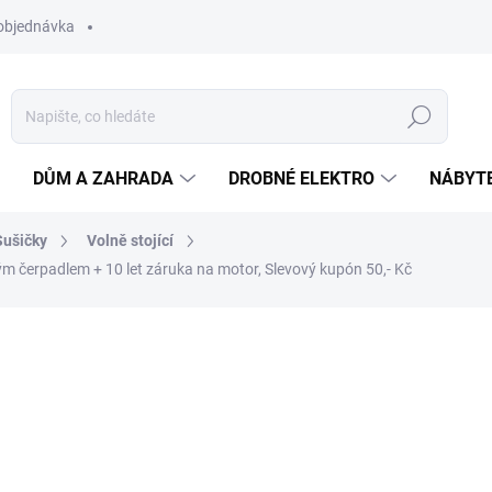
objednávka
Hledat
DŮM A ZAHRADA
DROBNÉ ELEKTRO
NÁBYT
Sušičky
Volně stojící
ným čerpadlem
+ 10 let záruka na motor, Slevový kupón 50,- Kč
ní
ZNAČKA:
WHIRLPOOL
18 390 Kč
12 
ZDARMA
Měrná
BRZY NASKLADNÍME
cena: