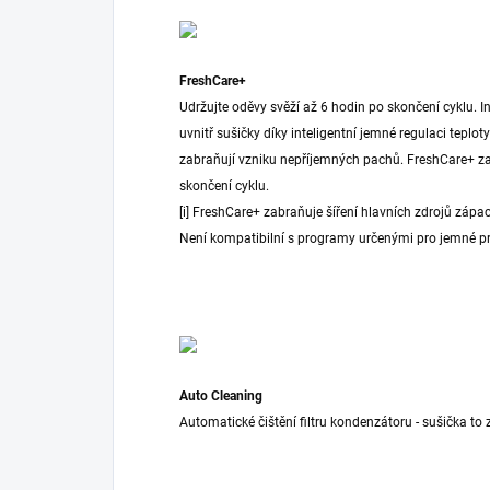
FreshCare+
Udržujte oděvy svěží až 6 hodin po skončení cyklu. 
uvnitř sušičky díky inteligentní jemné regulaci teplo
zabraňují vzniku nepříjemných pachů. FreshCare+ za
skončení cyklu.
[i] FreshCare+ zabraňuje šíření hlavních zdrojů zápa
Není kompatibilní s programy určenými pro jemné pr
Auto Cleaning
Automatické čištění filtru kondenzátoru - sušička to 