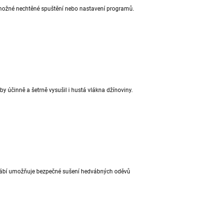
možné nechtěné spuštění nebo nastavení programů.
by účinně a šetrně vysušil i hustá vlákna džínoviny.
ábí umožňuje bezpečné sušení hedvábných oděvů