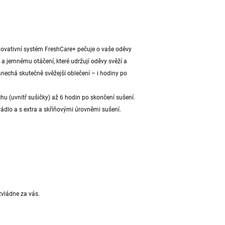
Inovativní systém FreshCare+ pečuje o vaše oděvy
ty a jemnému otáčení, které udržují oděvy svěží a
nechá skutečně svěžejší oblečení – i hodiny po
chu (uvnitř sušičky) až 6 hodin po skončení sušení.
ádlo a s extra a skříňovými úrovněmi sušení.
zvládne za vás.