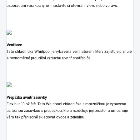
uspořádání vaší kuchyně - nastavte si otevírání vlevo nebo vpravo.
Ventilace
T
ato chladnička Whirlpool je vybavena ventilátorem, který zajišťuje plynulé
a rovnoměrné proudění vzduchu uvnitř spotřebiče.
Přepážka uvnitř zásuvky
Flexibilní úložiště. Tato Whirlpool chladnička s mrazničkou je vybavena
užitečnou zásuvkou s přepážkou, která rozděluje její prostor a umožňuje
vám tak přehledně skladovat ovoce a zeleninu.