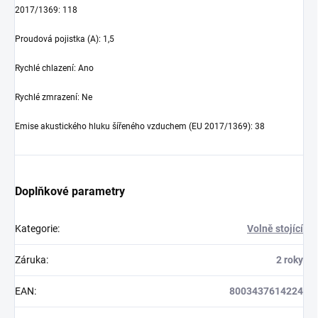
2017/1369
:
118
Proudová pojistka (A)
:
1,5
Rychlé chlazení
:
Ano
Rychlé zmrazení
:
Ne
Emise akustického hluku šířeného vzduchem (EU 2017/1369)
:
38
Doplňkové parametry
Kategorie
:
Volně stojící
Záruka
:
2 roky
EAN
:
8003437614224