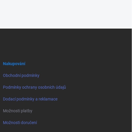
Z
á
p
a
t
í
Nakupování
Obchodní podmínky
Podmínky ochrany osobních údajů
Dodací podmínky a reklamace
Možnosti platby
Možnosti doručení