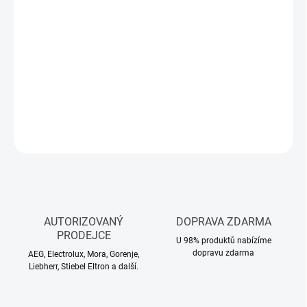
Měrná
BRZY NASKLADNÍME
cena:
−
+
Přidat do košíku
DETAILNÍ INFORMACE
ZEPTAT SE
HLÍDAT
AUTORIZOVANÝ
DOPRAVA ZDARMA
PRODEJCE
U 98% produktů nabízíme
dopravu zdarma
AEG, Electrolux, Mora, Gorenje,
Liebherr, Stiebel Eltron a další.