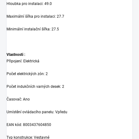
Hloubka pro instalaci
:
49.0
Maximální šířka pro instalaci
:
27.7
Minimální instalační šířka
:
27.5
Vlastnosti :
Připojení
:
Elektrická
Počet elektrických zón
:
2
Počet indukčních varných desek
:
2
Časovač
:
Ano
Umístění ovládacího panelu
:
Vpředu
EAN kód
:
8003437604850
Typ konstrukce
:
Vestavné