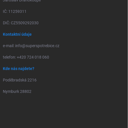
Jaroslav Drahokoupil
IČ: 11259311
DIČ: CZ5509292030
Kontaktní údaje
e-mail: info@superspotrebice.cz
telefon: +420 724 018 060
Kde nás najdete?
Poděbradská 2216
Nymburk 28802