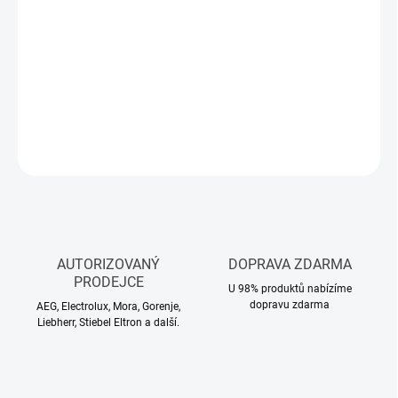
11.8.2026
−
+
Přidat do košíku
DETAILNÍ INFORMACE
ZEPTAT SE
HLÍDAT
AUTORIZOVANÝ
DOPRAVA ZDARMA
PRODEJCE
U 98% produktů nabízíme
dopravu zdarma
AEG, Electrolux, Mora, Gorenje,
Liebherr, Stiebel Eltron a další.