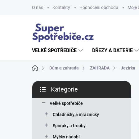
Přejít
O nás
Kontakty
Hodnocení obchodu
Moje 
na
obsah
VELKÉ SPOTŘEBIČE
DŘEZY A BATERIE
Domů
Dům a zahrada
ZAHRADA
Jezírka
P
Kategorie
o
Přeskočit
s
kategorie
t
Velké spotřebiče
r
Chladničky a mrazničky
a
n
Sporáky a trouby
n
Myčky nádobí
í