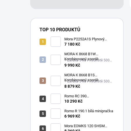
TOP 10 PRODUKTŮ
Mora P2252A1S Plynový
sporák
7 180 Kč
MORA K 8668 B1W
Kombinovaný sporák
+ Záruka 5 let v hodnotě 500
Kč, SLEVOVÝ KUPÓN 1200 Kč
9 990 Kč
MORA K 8668 B1S
Kombinovaný sporák
+ Záruka 5 let v hodnotě 500
Kč
8 879 Kč
Romo RC 390
minipračka/odstředivka
10 290 Kč
Romo R 190.1 bílá minipračka
6 969 Kč
Mora EOMKS 120 SHSM
Tlakový ohřívač vody - slim
8 360 Kč