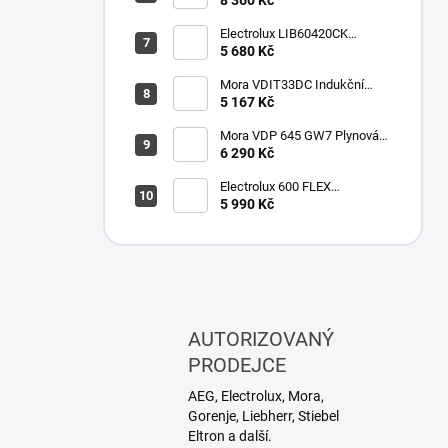
Electrolux LIB60420CK
Indukční varná deska
5 680 Kč
Mora VDIT33DC Indukční
deska
5 167 Kč
Mora VDP 645 GW7 Plynová
vestavná deska
6 290 Kč
Electrolux 600 FLEX
SurroundCook EOF3H50BK
5 990 Kč
Vestavná pečící trouba
AUTORIZOVANÝ
PRODEJCE
AEG, Electrolux, Mora,
Gorenje, Liebherr, Stiebel
Eltron a další.