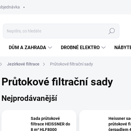
objednávka
Hledat
DŮM A ZAHRADA
DROBNÉ ELEKTRO
NÁBYT
Jezírkové filtrace
Průtokové filtrační sady
Průtokové filtrační sady
Nejprodávanější
Sada průtokové
Heissner sa
filtrace HEISSNER do
průtokové fi
8 m³ HLF8000
čerpadlem 4