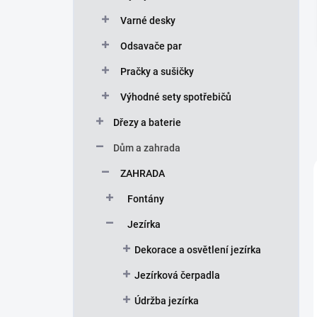
p
Varné desky
a
n
Odsavače par
e
Pračky a sušičky
l
Výhodné sety spotřebičů
Dřezy a baterie
Dům a zahrada
ZAHRADA
Fontány
Jezírka
Dekorace a osvětlení jezírka
Jezírková čerpadla
Údržba jezírka