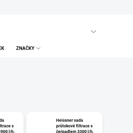
PRÁZDNÝ KOŠÍK
NÁKUPNÍ
KOŠÍK
EK
ZNAČKY
da
Heissner sada
ltrace s
průtokové filtrace s
900 l/h,
čerpadlem 3300 l/h,