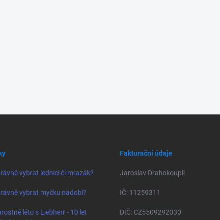
ky
Fakturační údaje
rávně vybrat lednici či mrazák?
Jaroslav Drahokoupil
rávně vybrat myčku nádobí?
IČ: 11259311
rostné léto s Liebherr - 10 let
DIČ: CZ5509292030